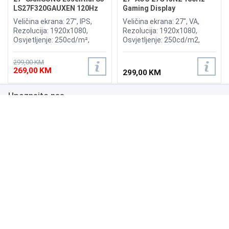
LS27F320GAUXEN 120Hz
Gaming Display
Display
Veličina ekrana: 27", IPS,
Veličina ekrana: 27", VA,
Rezolucija: 1920x1080,
Rezolucija: 1920x1080,
Osvjetljenje: 250cd/m²,
Osvjetljenje: 250cd/m2,
Vrijeme odziva: 5ms,
Vrijeme odziva: 1ms,
Osvježenje: 120Hz,
Osvježenje: 180Hz,
299,00 KM
Priključci: 2x HDMI, Eye
Priključci: HDMI 2.0,
269,00 KM
299,00 KM
Saver Mode, Flicker Free
DisplayPort 1.4,
Upoznajte nas
Poslovanje
Podrška
NAČINI PLAĆANJA