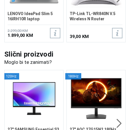
LENOVO IdeaPad Slim 5
TP-Link TL-WR840N V.5
16IRH10R laptop
Wireless N Router
83J1002SUS/24GB
2.299,00 KM
1.899,00 KM
39,00 KM
Slični proizvodi
Moglo bi te zanimati?
120Hz
180Hz
27" SAMSUNG Essential S3
27" AOC 27G15N2 180Hz