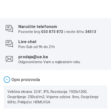
Naručite telefonom
Pozovite broj
033 873 872
i recite šifru
34513
Live chat
Pon-Sub od 9h do 21h
prodaja@ue.ba
Odgovorićemo Vam u najkraćem roku
−
Opis proizvoda
Veličina ekrana: 23.8", IPS, Rezolucija: 1920x1200,
Osvjetljenje: 250cd/m2, Vrijeme odziva: 5ms, Osvježenje:
60Hz, Priključci: HDMI,VGA