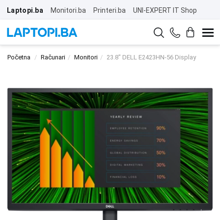
Laptopi.ba
Monitori.ba
Printeri.ba
UNI-EXPERT IT Shop
Početna
Računari
Monitori
23.8" DELL E2423HN-56 Display