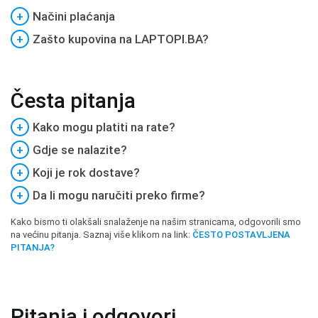
+
Načini plaćanja
+
Zašto kupovina na LAPTOPI.BA?
Česta pitanja
+
Kako mogu platiti na rate?
+
Gdje se nalazite?
+
Koji je rok dostave?
+
Da li mogu naručiti preko firme?
Kako bismo ti olakšali snalaženje na našim stranicama, odgovorili smo
na većinu pitanja. Saznaj više klikom na link:
ČESTO POSTAVLJENA
PITANJA?
Pitanja i odgovori