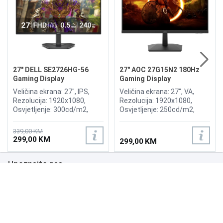
27" DELL SE2726HG-56
27" AOC 27G15N2 180Hz
Gaming Display
Gaming Display
Veličina ekrana: 27", IPS,
Veličina ekrana: 27", VA,
Rezolucija: 1920x1080,
Rezolucija: 1920x1080,
Osvjetljenje: 300cd/m2,
Osvjetljenje: 250cd/m2,
Vrijeme odziva: 1ms,
Vrijeme odziva: 1ms,
Osvježenje: 240Hz, AMD
Osvježenje: 180Hz,
339,00 KM
FreeSync Premium,
Priključci: HDMI 2.0,
299,00 KM
299,00 KM
Priključci: HDMI x2,
DisplayPort 1.4,
DisplayPort
Upoznajte nas
Poslovanje
Podrška