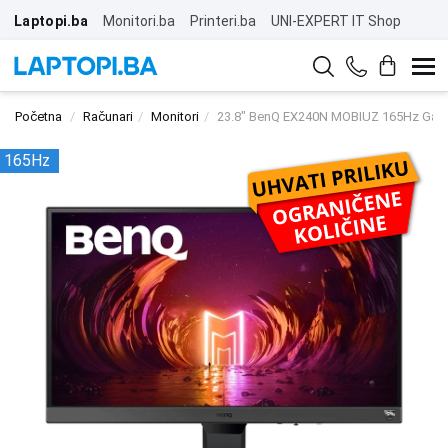
Laptopi.ba
Monitori.ba
Printeri.ba
UNI-EXPERT IT Shop
Početna
Računari
Monitori
23.8" BenQ EX240N MOBIUZ 165Hz Gami
165Hz