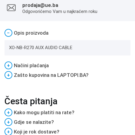
prodaja@ue.ba
Odgovorićemo Vam u najkraćem roku
−
Opis proizvoda
XO-NB-R270 AUX AUDIO CABLE
+
Načini plaćanja
+
Zašto kupovina na LAPTOPI.BA?
Česta pitanja
+
Kako mogu platiti na rate?
+
Gdje se nalazite?
+
Koji je rok dostave?