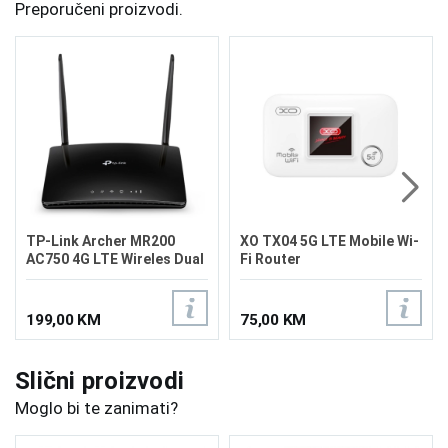
Preporučeni proizvodi.
TP-Link Archer MR200
XO TX04 5G LTE Mobile Wi-
AC750 4G LTE Wireles Dual
Fi Router
Band Router
199,00 KM
75,00 KM
Slični proizvodi
Moglo bi te zanimati?