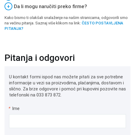
+
Da li mogu naručiti preko firme?
Kako bismo ti olakšali snalaženje na našim stranicama, odgovorili smo
na većinu pitanja. Saznaj više klikom na link:
ČESTO POSTAVLJENA
PITANJA?
Pitanja i odgovori
U kontakt formi ispod nas možete pitati za sve potrebne
informacije u vezi sa proizvodima, plaćanjima, dostavom i
slično. Za brze odgovore i pomoć pri kupovini pozovite nas
telefonski na 033 873 872.
*
Ime