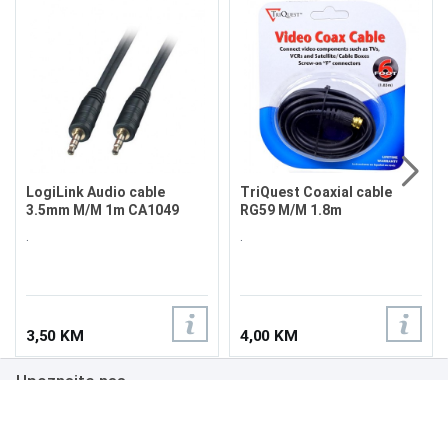
LogiLink Audio cable
TriQuest Coaxial cable
3.5mm M/M 1m CA1049
RG59 M/M 1.8m
.
.
3,50 KM
4,00 KM
Upoznajte nas
Poslovanje