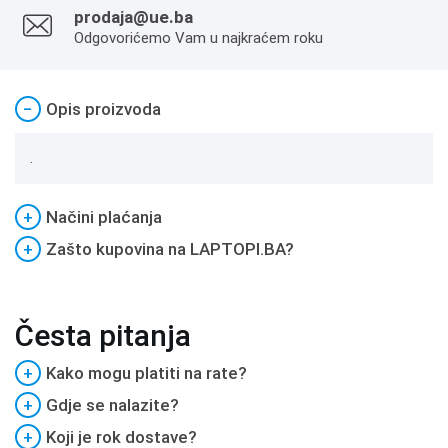
prodaja@ue.ba
Odgovorićemo Vam u najkraćem roku
−
Opis proizvoda
.
+
Načini plaćanja
+
Zašto kupovina na LAPTOPI.BA?
Česta pitanja
+
Kako mogu platiti na rate?
+
Gdje se nalazite?
+
Koji je rok dostave?