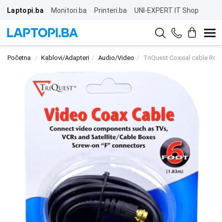
Laptopi.ba
Monitori.ba
Printeri.ba
UNI-EXPERT IT Shop
Početna
Kablovi/Adapteri
Audio/Video
TriQuest Coaxial cable RG