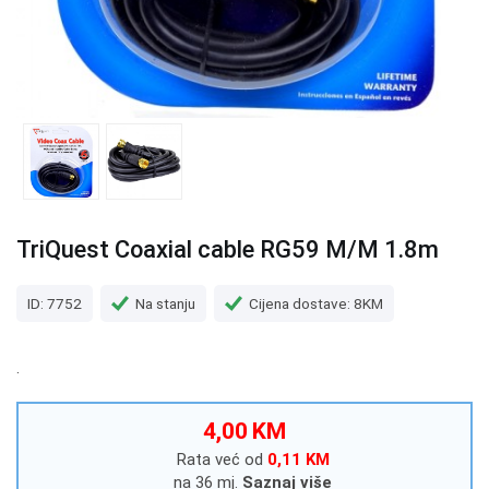
TriQuest Coaxial cable RG59 M/M 1.8m
ID: 7752
Na stanju
Cijena dostave: 8KM
.
4,00 KM
Rata već od
0,11 KM
na 36 mj.
Saznaj više