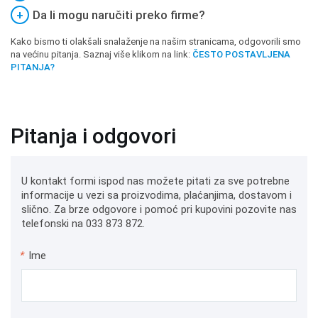
+
Da li mogu naručiti preko firme?
Kako bismo ti olakšali snalaženje na našim stranicama, odgovorili smo
na većinu pitanja. Saznaj više klikom na link:
ČESTO POSTAVLJENA
PITANJA?
Pitanja i odgovori
U kontakt formi ispod nas možete pitati za sve potrebne
informacije u vezi sa proizvodima, plaćanjima, dostavom i
slično. Za brze odgovore i pomoć pri kupovini pozovite nas
telefonski na 033 873 872.
*
Ime