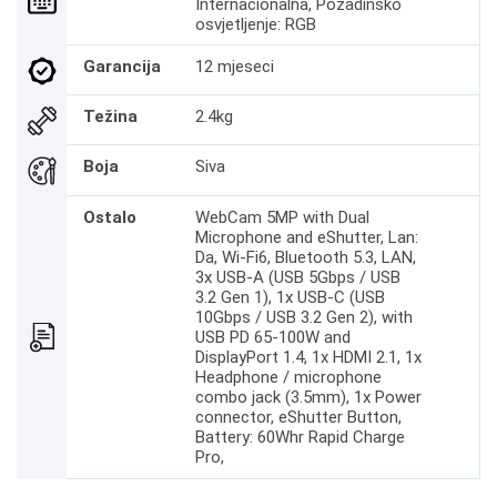
Internacionalna, Pozadinsko
osvjetljenje: RGB
Garancija
12 mjeseci
Težina
2.4kg
Boja
Siva
Ostalo
WebCam 5MP with Dual
Microphone and eShutter, Lan:
Da, Wi-Fi6, Bluetooth 5.3, LAN,
3x USB-A (USB 5Gbps / USB
3.2 Gen 1), 1x USB-C (USB
10Gbps / USB 3.2 Gen 2), with
USB PD 65-100W and
DisplayPort 1.4, 1x HDMI 2.1, 1x
Headphone / microphone
combo jack (3.5mm), 1x Power
connector, eShutter Button,
Battery: 60Whr Rapid Charge
Pro,