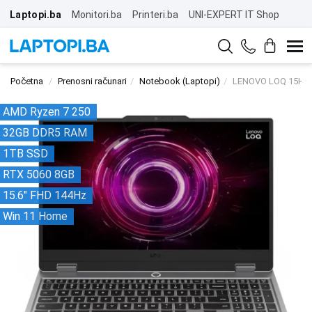
Laptopi.ba
Monitori.ba
Printeri.ba
UNI-EXPERT IT Shop
Početna
Prenosni računari
Notebook (Laptopi)
LENOVO LOQ 15HP1
AMD Ryzen 7 250
32GB DDR5 RAM
1TB SSD
RTX 5060 8GB
15.6" FHD 144Hz
Win 11 Home