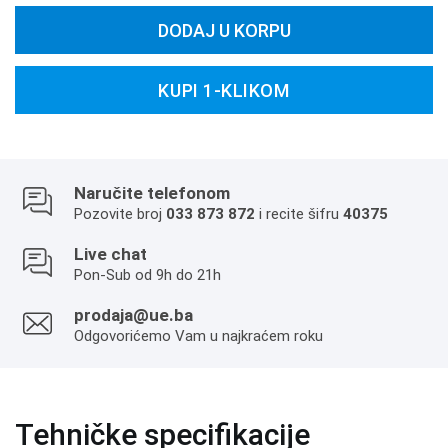
DODAJ U KORPU
KUPI 1-KLIKOM
Naručite telefonom
Pozovite broj
033 873 872
i recite šifru
40375
Live chat
Pon-Sub od 9h do 21h
prodaja@ue.ba
Odgovorićemo Vam u najkraćem roku
Tehničke specifikacije