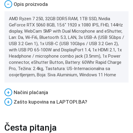
−
Opis proizvoda
AMD Ryzen 7 250, 32GB DDR5 RAM, 1TB SSD, Nvidia
GeForce RTX 5060 8GB, 15.6" 1920 x 1080 IPS, FHD, 144Hz
display, WebCam 5MP with Dual Microphone and eShutter,
Lan: Da, Wi-Fi6, Bluetooth 5.3, LAN, 3x USB-A (USB 5Gbps /
USB 3.2 Gen 1), 1x USB-C (USB 10Gbps / USB 3.2 Gen 2),
with USB PD 65-100W and DisplayPort 1.4, 1x HDMI 2.1, 1x
Headphone / microphone combo jack (3.5mm), 1x Power
connector, eShutter Button, Battery: 60Whr Rapid Charge
Pro, Težina: 2.4kg, Tastatura: US-Internacionalna sa
osvjetljenjem, Boja: Siva Aluminium, Windows 11 Home
+
Načini plaćanja
+
Zašto kupovina na LAPTOPI.BA?
Česta pitanja