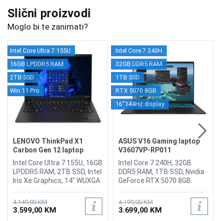
Slični proizvodi
Moglo bi te zanimati?
Intel Core Ultra 7 155U
Intel Core 7 240H
16GB LPDDR5 RAM
32GB DDR5 RAM
2TB SSD
1TB SSD
Win 11 Pro
RTX 5070 8GB
16"144Hz display
LENOVO ThinkPad X1
ASUS V16 Gaming laptop
Carbon Gen 12 laptop
V3607VP-RP011
21KCS4S600
Intel Core Ultra 7 155U, 16GB
Intel Core 7 240H, 32GB
LPDDR5 RAM, 2TB SSD, Intel
DDR5 RAM, 1TB SSD, Nvidia
Iris Xe Graphics, 14" WUXGA
GeForce RTX 5070 8GB
1920 x 1200, IPS, 1080P FHD
GDDR7, 16" 1920 x 1200 IPS
RGB with ThinkShutter and
144Hz Anti-Glare display,
4.149,00 KM
4.199,00 KM
Integrated Microphone, Wi-
WebCam FHD, WiFi 6,
3.599,00 KM
3.699,00 KM
Fi 6E 2x2 AX & Bluetooth 5.3,
Bluetooth 5.3, HDMI 2.1, 2x