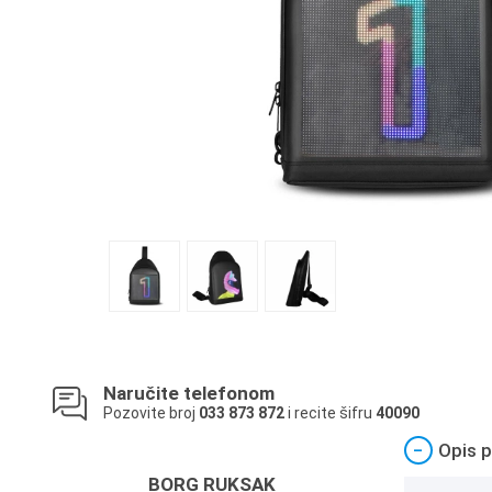
Naručite telefonom
Pozovite broj
033 873 872
i recite šifru
40090
−
Opis p
BORG RUKSAK