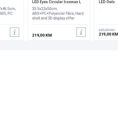
LED Eyes Circular Ironman L
LED Owls
7x46.5cm,
35.5x22x50cm,
.
ABS, PC.
ABS+PC+Polyester Fibre, Hard
shell and 3D display offer
maximum protection while its
eye catching LED lighting gives
249,00 KM
it an eye catching edge
219,00 K
219,00 KM
PODRŠKA
PRATI NAS
Česta pitanja?
Reklamacije i povrati
Servis