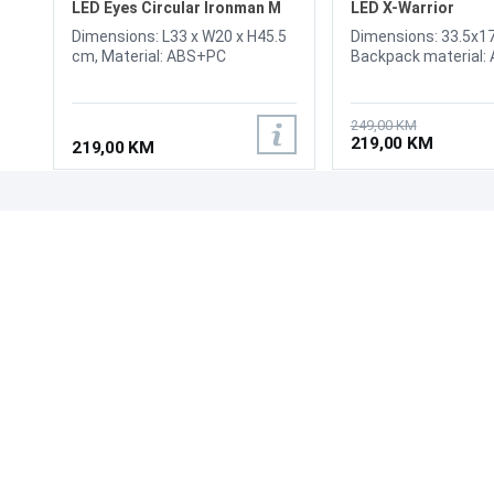
LED Eyes Circular Ironman M
LED X-Warrior
Dimensions: L33 x W20 x H45.5
Dimensions: 33.5x1
cm, Material: ABS+PC
Backpack material: 
249,00 KM
219,00 KM
219,00 KM
UPOZNAJTE NAS
POSLOVANJE
O nama
Uslovi poslovanja
Prodajna mjesta
Načini plaćanja
Kontaktirajte nas
Sigurnost plaćanja
Zašto kupiti od nas?
Načini dostave
NAČINI PLAĆANJA