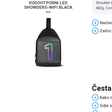
VODOOTPORNI LED
Shoulder 
SHOWDERS-WIFI BLACK
482g, Com
wa
+
Načini
+
Zašto
Česta
+
Kako m
+
Gdje s