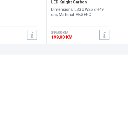
LED Knight Carbon
Dimensions: L33 x W25 x H49
cm, Material: ABS+PC
219,00 KM
M
199,00 KM
UNI-EXPERT D.O.O.
Adresa: Branislava Nušića 162, Sarajevo, 71000, BiH
Kontakt: 033 873 872
Email: prodaja@laptopi.ba
ID: 4245018500008
PDV: 245018500008