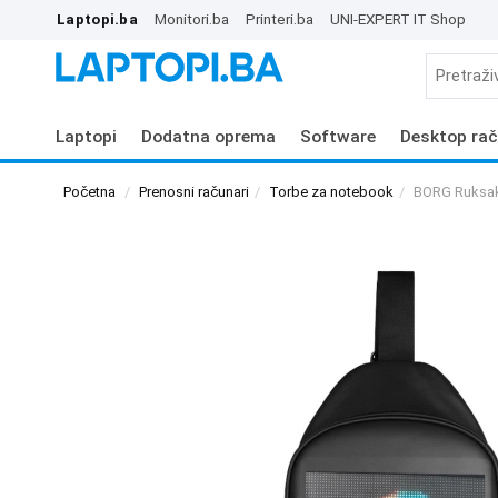
Laptopi.ba
Monitori.ba
Printeri.ba
UNI-EXPERT IT Shop
Laptopi
Dodatna oprema
Software
Desktop rač
Početna
Prenosni računari
Torbe za notebook
BORG Ruksak