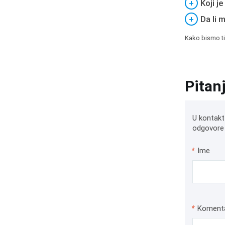
+
Koji j
+
Da li 
Kako bismo ti
Pitan
U kontakt
odgovore 
*
Ime
*
Koment