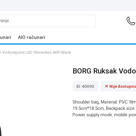
unari
AIO računari
 Vodootporni LED Showders-WIFI Black
BORG Ruksak Vodoo
ID: 40090
✕ Nije dostupn
Shoulder bag, Material: PVC fil
19.5cm*18.5cm, Backpack size:
Power supply mode: mobile powe