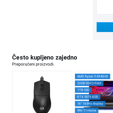
Često kupljeno zajedno
Preporučeni proizvodi.
AMD Ryzen 9 8940HX
32GB DDR5 RAM
1TB SSD
RTX 5070 8GB
16" 165Hz display
Win 11 Home