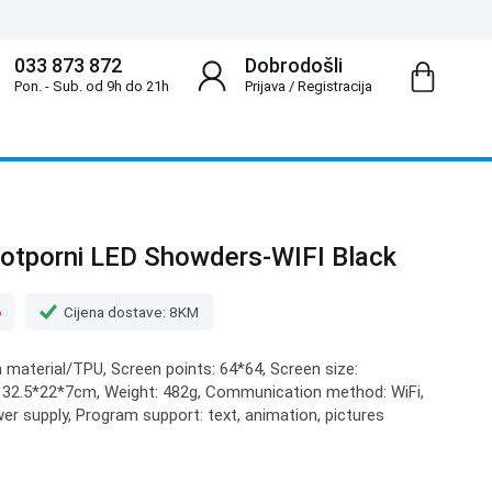
033 873 872
Dobrodošli
Pon. - Sub. od 9h do 21h
Prijava
/
Registracija
tporni LED Showders-WIFI Black
o
Cijena dostave: 8KM
m material/TPU, Screen points: 64*64, Screen size:
 32.5*22*7cm, Weight: 482g, Communication method: WiFi,
r supply, Program support: text, animation, pictures