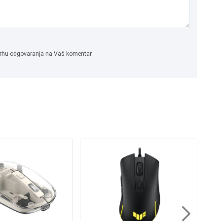
 svrhu odgovaranja na Vaš komentar
Me
6 
1