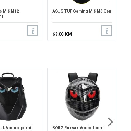
s Miš M12
ASUS TUF Gaming Miš M3 Gen
nt
II
63,00 KM
BO
LE
38
wi
al
im
do
co
1
ak Vodootporni
BORG Ruksak Vodootporni