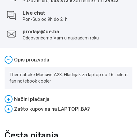
Pozovite broj
033 873 872
i recite šifru
39923
Live chat
Pon-Sub od 9h do 21h
prodaja@ue.ba
Odgovorićemo Vam u najkraćem roku
−
Opis proizvoda
Thermaltake Massive A23, Hladnjak za laptop do 16 , silent
fan notebook cooler
+
Načini plaćanja
+
Zašto kupovina na LAPTOPI.BA?
Česta pitanja