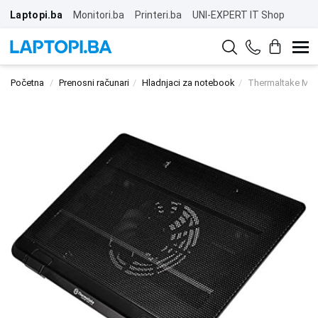
Laptopi.ba
Monitori.ba
Printeri.ba
UNI-EXPERT IT Shop
Početna
Prenosni računari
Hladnjaci za notebook
Thermaltake Mas