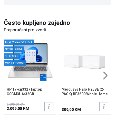
Često kupljeno zajedno
Preporučeni proizvodi.
Intel Core i7-1355U
32GB DDR4
1TB SSD
Win11 Home
HP 17-cn3327 laptop
Mercusys Halo H25BE (2-
C0CM3UA/32GB
PACK) BE3600 Whole Home
Mesh Wi-Fi 7 System
2.699,00 KM
2.099,00 KM
309,00 KM