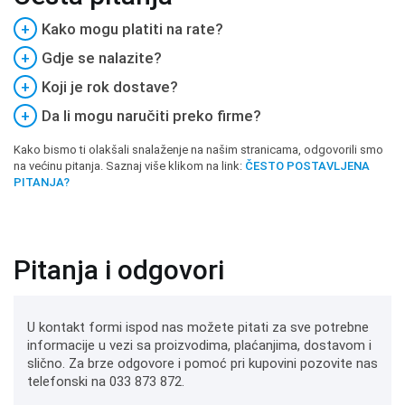
+
Kako mogu platiti na rate?
+
Gdje se nalazite?
+
Koji je rok dostave?
+
Da li mogu naručiti preko firme?
Kako bismo ti olakšali snalaženje na našim stranicama, odgovorili smo
na većinu pitanja. Saznaj više klikom na link:
ČESTO POSTAVLJENA
PITANJA?
Pitanja i odgovori
U kontakt formi ispod nas možete pitati za sve potrebne
informacije u vezi sa proizvodima, plaćanjima, dostavom i
slično. Za brze odgovore i pomoć pri kupovini pozovite nas
telefonski na 033 873 872.