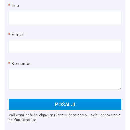
*
Ime
*
E-mail
*
Komentar
POŠALJI
Vaš email neće biti objavljen i koristiti će se samo u svrhu odgovaranja
na Vaš komentar