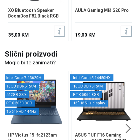
XO Bluetooth Speaker
AULA Gaming Miš S20 Pro
BoomBox F82 Black RGB
35,00 KM
19,00 KM
Slični proizvodi
Moglo bi te zanimati?
Intel Core i7-13620H
Intel Core i5-14450HX
16GB DDR5 RAM
16GB DDR5 RAM
512GB SSD
RTX 5060 8GB
RTX 5060 8GB
16" 165Hz display
15.6" FHD 144Hz
HP Victus 15-fa2123nm
ASUS TUF F16 Gaming