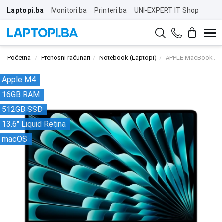
Laptopi.ba
Monitori.ba
Printeri.ba
UNI-EXPERT IT Shop
Početna
Prenosni računari
Notebook (Laptopi)
APPLE MacBook Air
Apple M4
16GB RAM
512GB SSD
13.6" Liquid Retina
macOS