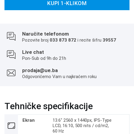
KUPI 1-KLIKOM
Naručite telefonom
Pozovite broj
033 873 872
i recite šifru
39557
Live chat
Pon-Sub od 9h do 21h
prodaja@ue.ba
Odgovorićemo Vam u najkraćem roku
Tehničke specifikacije
Ekran
13.6" 2560 x 1440px, IPS-Type
LCD, 16:10, 500 nits / cd/m2,
60 Hz