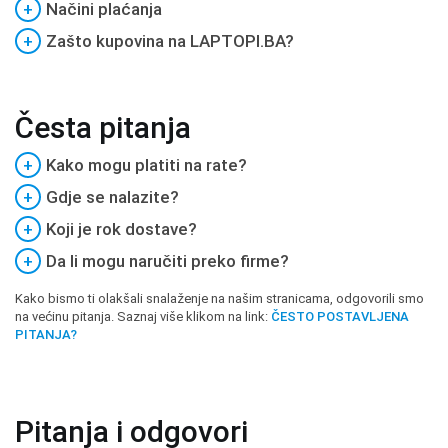
+
Načini plaćanja
+
Zašto kupovina na LAPTOPI.BA?
Česta pitanja
+
Kako mogu platiti na rate?
+
Gdje se nalazite?
+
Koji je rok dostave?
+
Da li mogu naručiti preko firme?
Kako bismo ti olakšali snalaženje na našim stranicama, odgovorili smo
na većinu pitanja. Saznaj više klikom na link:
ČESTO POSTAVLJENA
PITANJA?
Pitanja i odgovori