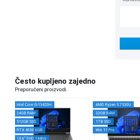
Često kupljeno zajedno
Preporučeni proizvodi.
Intel Core i5-13420H
AMD Ryzen 5 7530U
24GB RAM
32GB RAM
512GB SSD
1TB SSD
RTX 4050 6GB
Win 11 Pro
15.6" FHD 144Hz