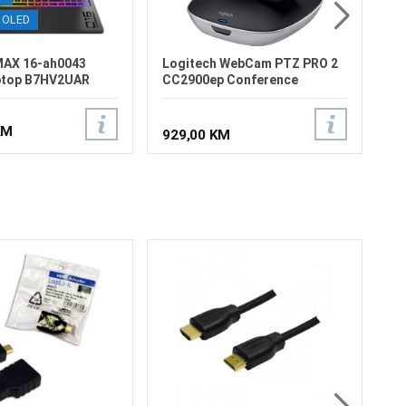
0 OLED
AX 16-ah0043
Logitech WebCam PTZ PRO 2
ptop B7HV2UAR
CC2900ep Conference
HED
KM
929,00 KM
XO
HD
Th
su
be
Di
17