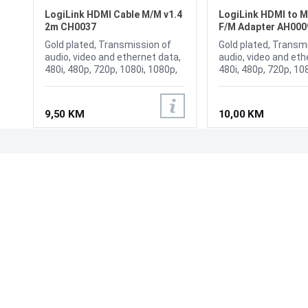
LogiLink HDMI Cable M/M v1.4
LogiLink HDMI to M
2m CH0037
F/M Adapter AH000
Gold plated, Transmission of
Gold plated, Transm
audio, video and ethernet data,
audio, video and eth
480i, 480p, 720p, 1080i, 1080p,
480i, 480p, 720p, 10
1440p, 2160p
1440p, 2160p
9,50 KM
10,00 KM
UPOZNAJTE NAS
POSLOVANJE
O nama
Uslovi poslovanja
Prodajna mjesta
Načini plaćanja
Kontaktirajte nas
Sigurnost plaćanja
Zašto kupiti od nas?
Načini dostave
NAČINI PLAĆANJA