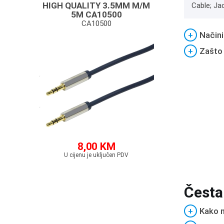
HIGH QUALITY 3.5MM M/M
Cable; Ja
5M CA10500
CA10500
+
Načini
+
Zašto
8,00 KM
U cijenu je uključen PDV
Česta
+
Kako m