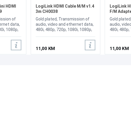
ini HDMI
LogiLink HDMI Cable M/M v1.4
LogiLink H
9
3m CH0038
F/M Adapt
ission of
Gold plated, Transmission of
Gold plated
ernet data,
audio, video and ethernet data,
audio, vide
80i, 1080p,
480i, 480p, 720p, 1080i, 1080p,
480i, 480p,
1440p, 2160p
1440p, 216
11,00 KM
11,00 KM
PODRŠKA
PRATI NAS
Česta pitanja?
Reklamacije i povrati
Servis