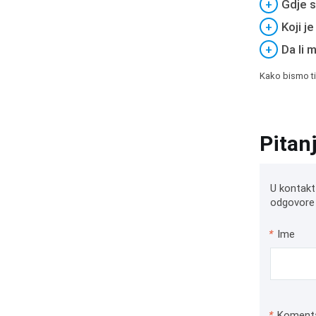
+
Gdje s
+
Koji j
+
Da li 
Kako bismo ti
Pitan
U kontakt
odgovore 
*
Ime
*
Koment