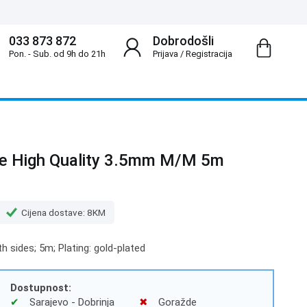
033 873 872
Dobrodošli
Pon. - Sub. od 9h do 21h
Prijava
/
Registracija
ble High Quality 3.5mm M/M 5m
Cijena dostave: 8KM
h sides; 5m; Plating: gold-plated
Dostupnost:
Sarajevo - Dobrinja
Goražde