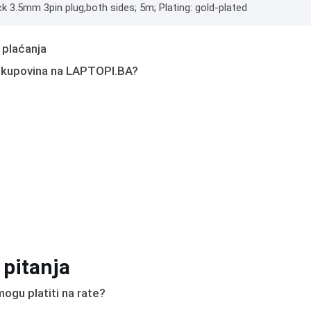
ck 3.5mm 3pin plug,both sides; 5m; Plating: gold-plated
 plaćanja
 kupovina na LAPTOPI.BA?
 pitanja
ogu platiti na rate?