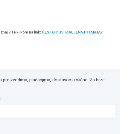
znaj više klikom na link:
ČESTO POSTAVLJENA PITANJA?
a proizvodima, plaćanjima, dostavom i slično. Za brze
l