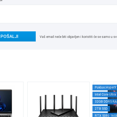
POŠALJI
Vaš email neće biti objavljen i koristiti će se samo u
Poklon:HyperX 
Intel Core Ultr
32GB DDR5 R
2TB SSD
RTX 5080 16G