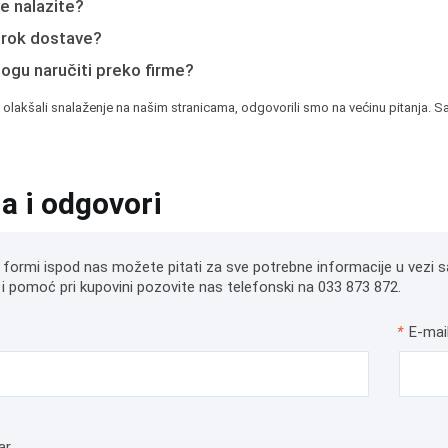
e nalazite?
e rok dostave?
mogu naručiti preko firme?
 olakšali snalaženje na našim stranicama, odgovorili smo na većinu pitanja. Sa
ja i odgovori
 formi ispod nas možete pitati za sve potrebne informacije u vezi s
i pomoć pri kupovini pozovite nas telefonski na 033 873 872.
*
E-mai
ar