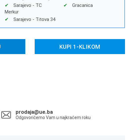
Sarajevo - TC
Gracanica
Merkur
Sarajevo - Titova 34
U
KUPI 1-KLIKOM
prodaja@ue.ba
Odgovorićemo Vam u najkraćem roku