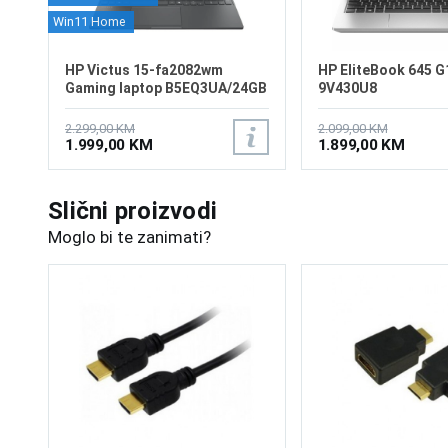
Win11 Home
HP Victus 15-fa2082wm
HP EliteBook 645 G
Gaming laptop B5EQ3UA/24GB
9V430U8
2.299,00 KM
2.099,00 KM
1.999,00 KM
1.899,00 KM
Slični proizvodi
Moglo bi te zanimati?