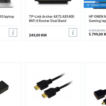
16" 2560x160
10 laptop
TP-Link Archer AX72 AX5400
HP OMEN M
WiFi 6 Router Dual Band
Gaming la
REFURBIS
6.999,00 KM
5.799,00 
249,00 KM