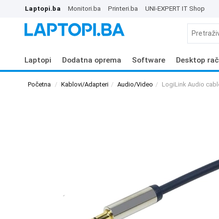
Laptopi.ba
Monitori.ba
Printeri.ba
UNI-EXPERT IT Shop
Laptopi
Dodatna oprema
Software
Desktop rač
Početna
Kablovi/Adapteri
Audio/Video
LogiLink Audio cab