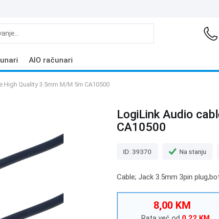
unari
AIO računari
le High Quality 3.5mm M/M 5m CA10500
LogiLink Audio ca
CA10500
ID: 39370
Na stanju
Cable; Jack 3.5mm 3pin plug,bot
8,00 KM
Rata već od
0,22 KM