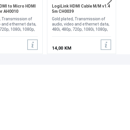
1
DMI to Micro HDMI
LogiLink HDMI Cable M/M v1.4
er AH0010
5m CH0039
, Transmission of
Gold plated, Transmission of
o and ethernet data,
audio, video and ethernet data,
 720p, 1080i, 1080p,
480i, 480p, 720p, 1080i, 1080p,
0p
1440p, 2160p
14,00 KM
UNI-EXPERT D.O.O.
Adresa: Branislava Nušića 162, Sarajevo, 71000, BiH
Kontakt: 033 873 872
Email: prodaja@laptopi.ba
ID: 4245018500008
PDV: 245018500008