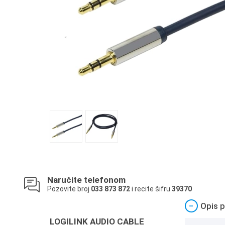
Naručite telefonom
Pozovite broj
033 873 872
i recite šifru
39370
−
Opis p
LOGILINK AUDIO CABLE