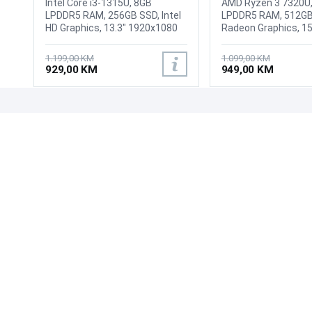
Intel Core i3-1315U, 8GB
AMD Ryzen 3 7320U
LPDDR5 RAM, 256GB SSD, Intel
LPDDR5 RAM, 512GB
HD Graphics, 13.3" 1920x1080
Radeon Graphics, 15
IPS display, WebCam Full HD, Wi-
1080 display, HD 720
Fi6E, Bluetooth 5.3, 2x USB 3.2
Privacy Shutter Web
1.199,00 KM
1.099,00 KM
Type-A, 1x USB-C 3.2
6, Bluetooth 5.3, 2x
929,00 KM
949,00 KM
(DisplayPort + Power Delivery),
1, 1x USB-C 3.2 Gen 
1x HDMI 1.4, 1 x Head/Micro
data transfer, Power
Combo Jack, Fingerprint
(20V only) and Displa
scanner, Battery: 54 Wh,
1x HDMI 1.4b, 1x He
UPOZNAJTE NAS
POSLOVANJE
Tastatura: US-Internacionalna
microphone combo 
sa jednobojnim osvjetljenjem,
(3.5mm), 1x Etherne
O nama
Uslovi poslovanja
Težina: 1.25kg, Boja: Siva,
1x Power connector,
Prodajna mjesta
Načini plaćanja
Windows 11 Pro
Integrated 38Wh, Ta
Kontaktirajte nas
Sigurnost plaćanja
US-Internacionalna, 
1.63kg, Boja: Crna, 
Zašto kupiti od nas?
Načini dostave
NAČINI PLAĆANJA