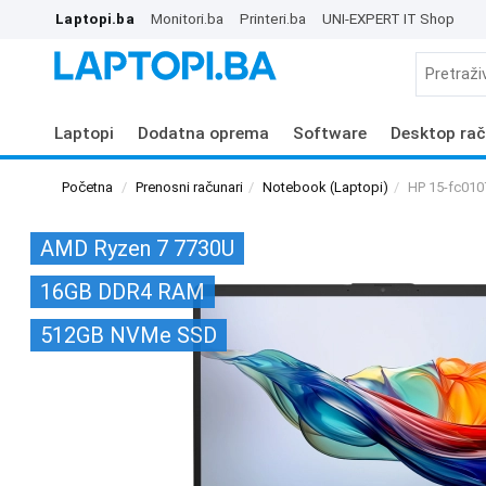
Laptopi.ba
Monitori.ba
Printeri.ba
UNI-EXPERT IT Shop
Laptopi
Dodatna oprema
Software
Desktop rač
Početna
Prenosni računari
Notebook (Laptopi)
HP 15-fc01
AMD Ryzen 7 7730U
16GB DDR4 RAM
512GB NVMe SSD