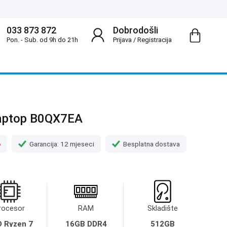
033 873 872
Dobrodošli
Pon. - Sub. od 9h do 21h
Prijava
/
Registracija
aptop B0QX7EA
o
Garancija: 12 mjeseci
Besplatna dostava
rocesor
RAM
Skladište
 Ryzen 7
16GB DDR4
512GB