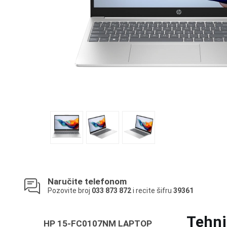
Naručite telefonom
Pozovite broj
033 873 872
i recite šifru
39361
Tehni
HP 15-FC0107NM LAPTOP