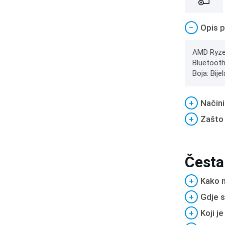
−
Opis p
AMD Ryzen
Bluetooth
Boja: Bije
+
Načini
+
Zašto
Česta
+
Kako m
+
Gdje s
+
Koji j