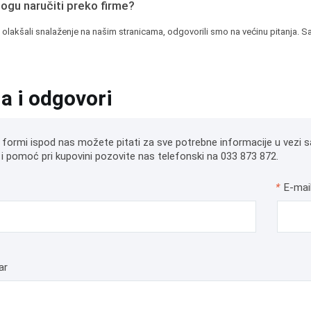
mogu naručiti preko firme?
 olakšali snalaženje na našim stranicama, odgovorili smo na većinu pitanja. Sa
ja i odgovori
 formi ispod nas možete pitati za sve potrebne informacije u vezi s
i pomoć pri kupovini pozovite nas telefonski na 033 873 872.
*
E-mai
ar