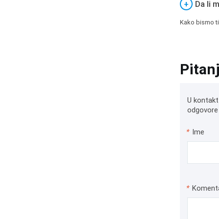
+
Da li 
Kako bismo ti
Pitan
U kontakt
odgovore 
*
Ime
*
Koment