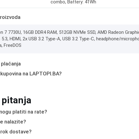
combo, Battery: 41Wh
roizvoda
 7 7730U, 16GB DDR4 RAM, 512GB NVMe SSD, AMD Radeon Graphics, 
 5.3, HDMI, 2x USB 3.2 Type-A, USB 3.2 Type-C, headphone/microphon
la, FreeDOS
 plaćanja
 kupovina na LAPTOPI.BA?
 pitanja
ogu platiti na rate?
e nalazite?
e rok dostave?