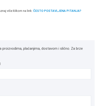
znaj više klikom na link:
ČESTO POSTAVLJENA PITANJA?
a proizvodima, plaćanjima, dostavom i slično. Za brze
l