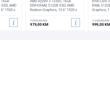
, 16GB
AMD Ryzen 3 7330U, 16GB
Intel Core 
 SSD, AMD
DDR4 RAM, 512GB SSD, AMD
RAM, 512GB
.6" 1920 x
Radeon Graphics, 15.6" 1920 x
Graphics, 1
p with
1080 IPS display, WebCam, WiFi
display, W
cam, WiFi
6, LAN, Bluetooth 5.1, HDMI, 2x
720p HD, Wi-
1.099,00 KM
1.149,00 KM
 USB 3.2 Gen
USB-A 3.2, 1x USB Type-C (3.2),
1 USB Type
979,00 KM
999,00 K
1 (support
1x audio/microphone combo,
rate (suppo
 Delivery
Battery: 65Wh, Tastatura: US-
only and d
yPort 1.2),
Internacionalna, Težina: 1.78kg,
charging or
adphone /
Boja: Siva, FreeDOS
2 USB Type
PODRŠKA
PRATI NAS
jack
rate, 1 AC 
t (RJ-45),
1.4b, 1x h
Česta pitanja?
 Battery:
Battery: 3L
Reklamacije i povrati
statura:
Tastatura: 
Servis
Težina:
Težina: 2.15
FreeDOS
Windows 1