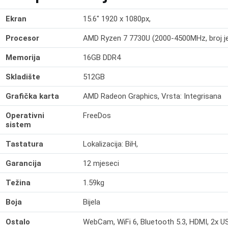
Ekran
15.6" 1920 x 1080px,
Procesor
AMD Ryzen 7 7730U (2000-4500MHz, broj jezg
Memorija
16GB DDR4
Skladište
512GB
Grafička karta
AMD Radeon Graphics, Vrsta: Integrisana
Operativni
FreeDos
sistem
Tastatura
Lokalizacija: BiH,
Garancija
12 mjeseci
Težina
1.59kg
Boja
Bijela
Ostalo
WebCam, WiFi 6, Bluetooth 5.3, HDMI, 2x 