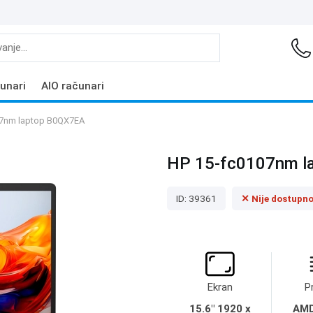
unari
AIO računari
07nm laptop B0QX7EA
HP 15-fc0107nm l
ID: 39361
✕ Nije dostupn
Ekran
P
15.6" 1920 x
AMD