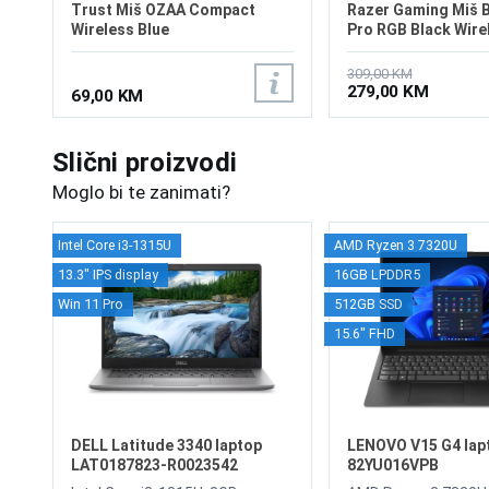
Trust Miš OZAA Compact
Razer Gaming Miš B
Wireless Blue
Pro RGB Black Wire
309,00 KM
279,00 KM
69,00 KM
Slični proizvodi
Moglo bi te zanimati?
Intel Core i3-1315U
AMD Ryzen 3 7320U
13.3" IPS display
16GB LPDDR5
Win 11 Pro
512GB SSD
15.6" FHD
DELL Latitude 3340 laptop
LENOVO V15 G4 lap
LAT0187823-R0023542
82YU016VPB