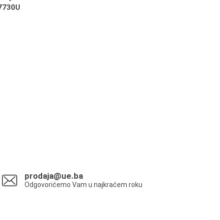
7730U
prodaja@ue.ba
Odgovorićemo Vam u najkraćem roku