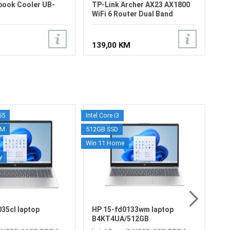
book Cooler UB-
TP-Link Archer AX23 AX1800
WiFi 6 Router Dual Band
139,00 KM
55
Intel Core i3
AMD 
LE
AM
512GB SSD
16G
la
Win 11 Home
512G
AM
y
LP
Ra
10
We
Sh
9
1x
35cl laptop
HP 15-fd0133wm laptop
US
B4KT4UA/512GB
tr