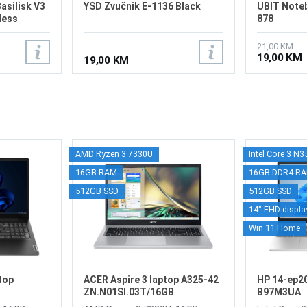
asilisk V3
YSD Zvučnik E-1136 Black
UBIT Note
less
878
21,00 KM
19,00 KM
19,00 KM
AMD Ryzen 3 7330U
Intel Core 3 N3
16GB RAM
16GB DDR4 R
512GB SSD
512GB SSD
14" FHD displa
Win 11 Home
top
ACER Aspire 3 laptop A325-42
HP 14-ep20
ZN.N01SI.03T/16GB
B97M3UA