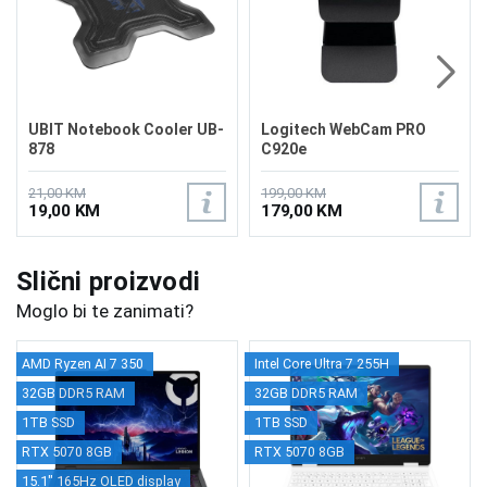
UBIT Notebook Cooler UB-
Logitech WebCam PRO
878
C920e
21,00 KM
199,00 KM
19,00 KM
179,00 KM
Slični proizvodi
Moglo bi te zanimati?
AMD Ryzen AI 7 350
Intel Core Ultra 7 255H
32GB DDR5 RAM
32GB DDR5 RAM
1TB SSD
1TB SSD
RTX 5070 8GB
RTX 5070 8GB
15.1" 165Hz OLED display