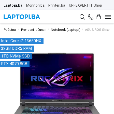
Laptopi.ba
Monitori.ba
Printeri.ba
UNI-EXPERT IT Shop
Početna
Prenosni računari
Notebook (Laptopi)
ASUS ROG Strix G1
Intel Core i7-13650HX
32GB DDR5 RAM
1TB NVMe SSD
RTX 4070 8GB