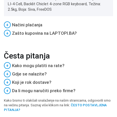
LI-4 Cell, Backlit Chiclet 4-zone RGB keyboard, Težina:
2.5kg, Boja: Siva, FreeDOS
+
Načini plaćanja
+
Zašto kupovina na LAPTOPI.BA?
Česta pitanja
+
Kako mogu platiti na rate?
+
Gdje se nalazite?
+
Koji je rok dostave?
+
Da li mogu naručiti preko firme?
Kako bismo ti olakšali snalaženje na našim stranicama, odgovorili smo
na većinu pitanja. Saznaj više klikom na link:
ČESTO POSTAVLJENA
PITANJA?