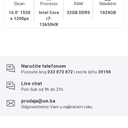
Ekran
Procesor
RAM
Skladište
16.0" 1920
Intel Core
32GB DDR5
1024GB
x 1200px
i7-
13650HX
Naručite telefonom
Pozovite broj
033 873 872
i recite šifru
39198
Live chat
Pon-Sub od 9h do 21h
prodaja@ue.ba
Odgovorićemo Vam u najkraćem roku