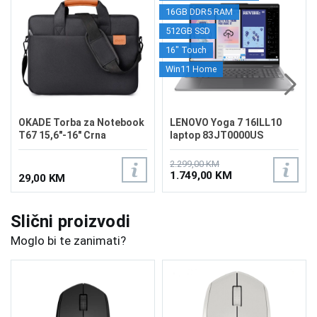
16GB DDR5 RAM
512GB SSD
16" Touch
Win11 Home
OKADE Torba za Notebook
LENOVO Yoga 7 16ILL10
T67 15,6"-16" Crna
laptop 83JT0000US
2.299,00 KM
1.749,00 KM
29,00 KM
Slični proizvodi
Moglo bi te zanimati?