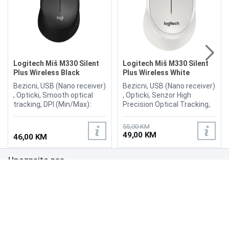
Logitech Miš M330 Silent
Logitech Miš M330 Silent
Plus Wireless Black
Plus Wireless White
Bezicni, USB (Nano receiver)
Bezicni, USB (Nano receiver)
, Opticki, Smooth optical
, Opticki, Senzor High
tracking, DPI (Min/Max):
Precision Optical Tracking,
1000±, Broj tipki 3, Domet:
DPI: 1000, Broj tipki 3,
10m, Connect / Power: Yes,
Domet: 10m, Connect /
55,00 KM
on/off switch, Scroll Wheel:
Power: Yes, on/off switch,
49,00 KM
46,00 KM
Yes
Scroll Wheel: Yes
Upoznajte nas
Poslovanje
Podrška