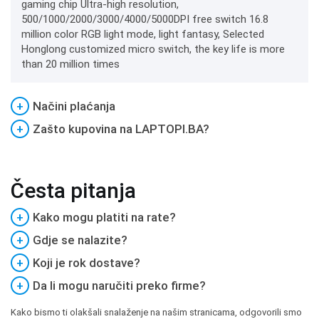
gaming chip Ultra-high resolution,
500/1000/2000/3000/4000/5000DPI free switch 16.8
million color RGB light mode, light fantasy, Selected
Honglong customized micro switch, the key life is more
than 20 million times
+
Načini plaćanja
+
Zašto kupovina na LAPTOPI.BA?
Česta pitanja
+
Kako mogu platiti na rate?
+
Gdje se nalazite?
+
Koji je rok dostave?
+
Da li mogu naručiti preko firme?
Kako bismo ti olakšali snalaženje na našim stranicama, odgovorili smo