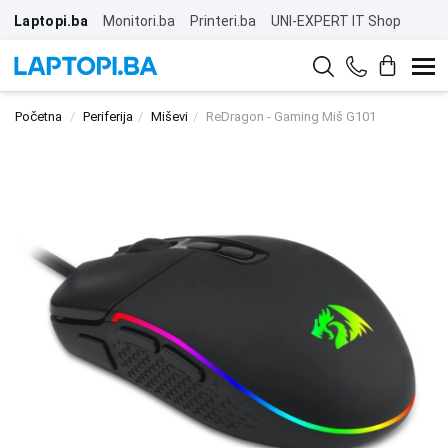
Laptopi.ba
Monitori.ba
Printeri.ba
UNI-EXPERT IT Shop
Početna
Periferija
Miševi
ReDragon - Gaming Miš G101