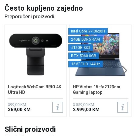
Često kupljeno zajedno
Preporučeni proizvodi.
Intel Core i7-13620H
24GB DDR5 RAM
512GB SSD
RTX 5060 8GB
15.6" FHD 144Hz
Logitech WebCam BRIO 4K
HP Victus 15-fa2123nm
Ultra HD
Gaming laptop
C8NH6EA/24GB
399,00 KM
3.559,00 KM
369,00 KM
2.999,00 KM
Slični proizvodi