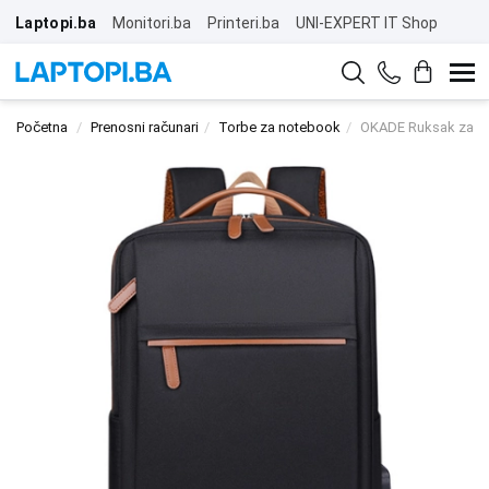
Laptopi.ba
Monitori.ba
Printeri.ba
UNI-EXPERT IT Shop
Početna
Prenosni računari
Torbe za notebook
OKADE Ruksak za No