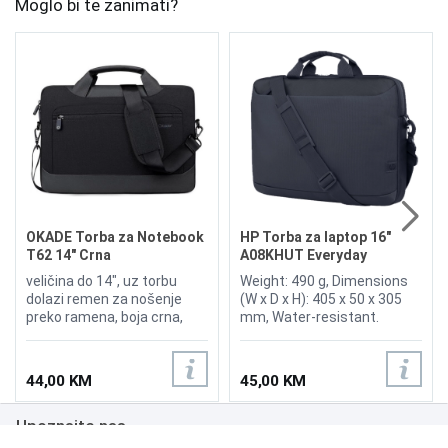
Moglo bi te zanimati?
OKADE Torba za Notebook
HP Torba za laptop 16"
T62 14" Crna
A08KHUT Everyday
veličina do 14", uz torbu
Weight: 490 g, Dimensions
dolazi remen za nošenje
(W x D x H): 405 x 50 x 305
preko ramena, boja crna,
mm, Water-resistant.
vodootporna.
44,00 KM
45,00 KM
Upoznajte nas