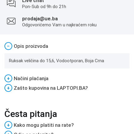
Live chat
Pon-Sub od 9h do 21h
prodaja@ue.ba
Odgovorićemo Vam u najkraćem roku
−
Opis proizvoda
Ruksak veličina do 15,6, Vodootporan, Boja Crna
+
Načini plaćanja
+
Zašto kupovina na LAPTOPI.BA?
Česta pitanja
+
Kako mogu platiti na rate?