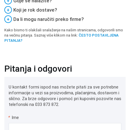
+
Gdje se nalazite?
+
Koji je rok dostave?
+
Da li mogu naručiti preko firme?
Kako bismo ti olakšali snalaženje na našim stranicama, odgovorili smo
na većinu pitanja. Saznaj više klikom na link:
ČESTO POSTAVLJENA
PITANJA?
Pitanja i odgovori
U kontakt formi ispod nas možete pitati za sve potrebne
informacije u vezi sa proizvodima, plaćanjima, dostavom i
slično. Za brze odgovore i pomoć pri kupovini pozovite nas
telefonski na 033 873 872.
*
Ime