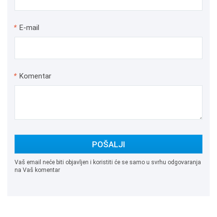
*
E-mail
*
Komentar
POŠALJI
Vaš email neće biti objavljen i koristiti će se samo u svrhu odgovaranja
na Vaš komentar