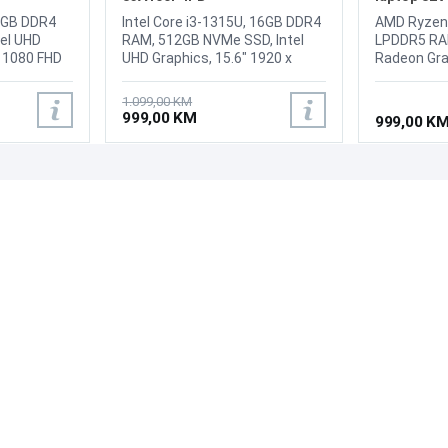
16GB DDR4
Intel Core i3-1315U, 16GB DDR4
AMD Ryzen 
el UHD
RAM, 512GB NVMe SSD, Intel
LPDDR5 RA
x 1080 FHD
UHD Graphics, 15.6" 1920 x
Radeon Grap
True Vision
1080 TN display, WebCam, LAN,
1080 IPS 25
etooth 5.4,
Wi-Fi 6 802.11ax 2x2, Bluetooth
WebCam HD 
1.099,00 KM
signaling
5.2, 1x USB 2.0, 1x USB 3.2 Gen
Shutter, WiF
999,00 KM
999,00 K
 transfer
1, 1x USB-C 3.2 Gen 1 (support
1x USB 2.0,
upport
data transfer, Power Delivery
USB-C 3.2 
 monitors),
3.0 and DisplayPort 1.2), 1x
transfer on
signaling
HDMI 1.4b, 1x Ethernet (RJ-45),
Headphone
PODRŠKA
PRATI NAS
, 1 HDMI
1x Headphone / microphone
combo jack
 combo,
combo jack (3.5mm), 1x Power
reader, 1x 
Česta pitanja?
h,
connector, Battery: 38Wh,
Battery: 42
Reklamacije i povrati
acionalna ,
Tastatura: US, Težina: 1.65kg,
Težina: 1.58
Servis
 Siva,
Boja: Crna, FreeDOS
FreeDos