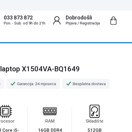
033 873 872
Dobrodošli
Pon. - Sub. od 9h do 21h
Prijava
/
Registracija
 laptop X1504VA-BQ1649
o
Garancija: 24 mjeseca
Besplatna dostava
rocesor
RAM
Skladište
l Core i5-
16GB DDR4
512GB