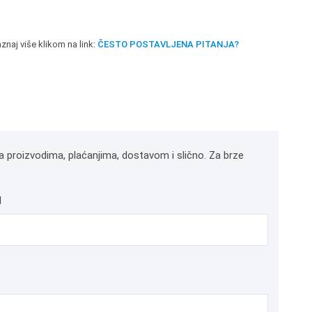
znaj više klikom na link:
ČESTO POSTAVLJENA PITANJA?
a proizvodima, plaćanjima, dostavom i slično. Za brze
l