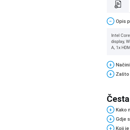
−
Opis p
Intel Cor
display, 
A, 1x HDM
+
Načini
+
Zašto
Česta
+
Kako m
+
Gdje s
+
Koji j