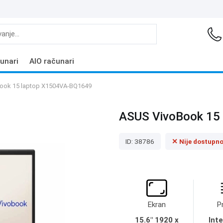
unari
AIO računari
ook 15 laptop X1504VA-BQ1649
ASUS VivoBook 15
ID: 38786
✕ Nije dostupn
Ekran
P
15.6" 1920 x
Inte