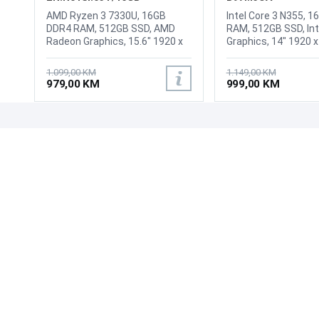
AMD Ryzen 3 7330U, 16GB
Intel Core 3 N355, 
DDR4 RAM, 512GB SSD, AMD
RAM, 512GB SSD, Int
Radeon Graphics, 15.6" 1920 x
Graphics, 14" 1920 
1080 IPS display, WebCam, WiFi
display, Webcam HP 
6, LAN, Bluetooth 5.1, HDMI, 2x
720p HD, Wi-Fi 6, Blu
1.099,00 KM
1.149,00 KM
USB-A 3.2, 1x USB Type-C (3.2),
1 USB Type-C 5Gbps 
979,00 KM
999,00 KM
1x audio/microphone combo,
rate (supports data
Battery: 65Wh, Tastatura: US-
only and does not s
Internacionalna, Težina: 1.78kg,
charging or external
Boja: Siva, FreeDOS
2 USB Type-A 5Gbps 
UPOZNAJTE NAS
POSLOVANJE
rate, 1 AC smart pin
1.4b, 1x head/micro
O nama
Uslovi poslovanja
Battery: 3Li-ion 41W
Prodajna mjesta
Načini plaćanja
Tastatura: US intern
Kontaktirajte nas
Sigurnost plaćanja
Težina: 2.15kg, Boja:
Windows 11 Home
Zašto kupiti od nas?
Načini dostave
NAČINI PLAĆANJA