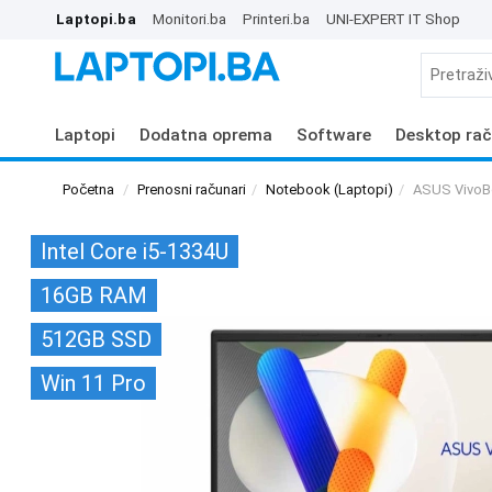
Laptopi.ba
Monitori.ba
Printeri.ba
UNI-EXPERT IT Shop
Laptopi
Dodatna oprema
Software
Desktop rač
Početna
Prenosni računari
Notebook (Laptopi)
ASUS VivoB
Intel Core i5-1334U
16GB RAM
512GB SSD
Win 11 Pro