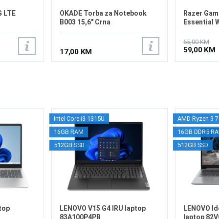
G LTE
OKADE Torba za Notebook
Razer Gam
B003 15,6" Crna
Essential 
65,00 KM
59,00 KM
17,00 KM
Intel Core i3-1315U
AMD Ryzen 3 
16GB RAM
16GB DDR5 R
512GB SSD
512GB SSD
top
LENOVO V15 G4 IRU laptop
LENOVO Id
83A100P4PB
laptop 82