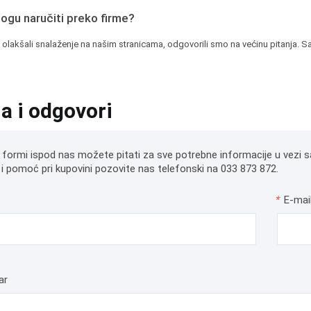
mogu naručiti preko firme?
 olakšali snalaženje na našim stranicama, odgovorili smo na većinu pitanja. Sa
ja i odgovori
 formi ispod nas možete pitati za sve potrebne informacije u vezi s
i pomoć pri kupovini pozovite nas telefonski na 033 873 872.
*
E-mai
ar