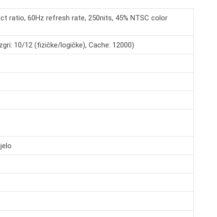
ect ratio, 60Hz refresh rate, 250nits, 45% NTSC color
gri: 10/12 (fizičke/logičke), Cache: 12000)
jelo