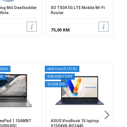
ing Miš Deathadder
XO TX04 5G LTE Mobile Wi-Fi
White
Router
75,00 KM
7320U
Intel Core i3-1315U
Intel
HP
AM
8GB DDR4 RAM
512G
B
512GB SSD
Win 
In
RA
Gr
di
Vi
1.
Bl
9
(5
eaPad 1 15AMN7
ASUS VivoBook 15 laptop
(5
VG00V4SC
X1504VA-BQ2445