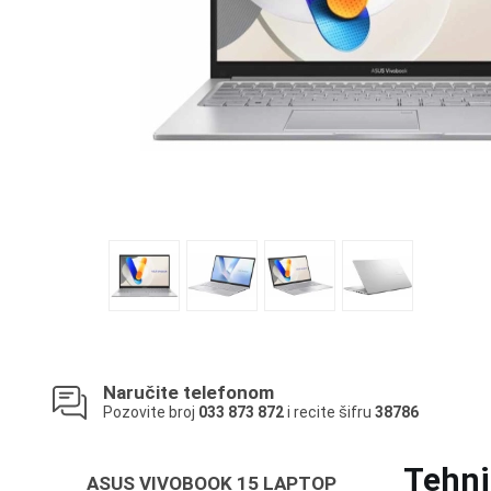
Naručite telefonom
Pozovite broj
033 873 872
i recite šifru
38786
Tehni
ASUS VIVOBOOK 15 LAPTOP