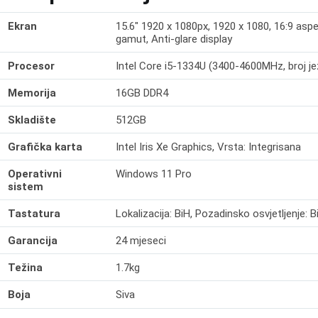
Ekran
15.6" 1920 x 1080px, 1920 x 1080, 16:9 asp
gamut, Anti-glare display
Procesor
Intel Core i5-1334U (3400-4600MHz, broj jez
Memorija
16GB DDR4
Skladište
512GB
Grafička karta
Intel Iris Xe Graphics, Vrsta: Integrisana
Operativni
Windows 11 Pro
sistem
Tastatura
Lokalizacija: BiH, Pozadinsko osvjetljenje: Bi
Garancija
24 mjeseci
Težina
1.7kg
Boja
Siva