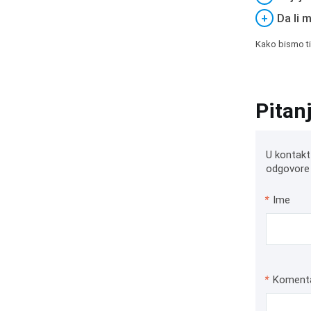
+
Da li 
Kako bismo ti
Pitan
U kontakt
odgovore 
*
Ime
*
Koment