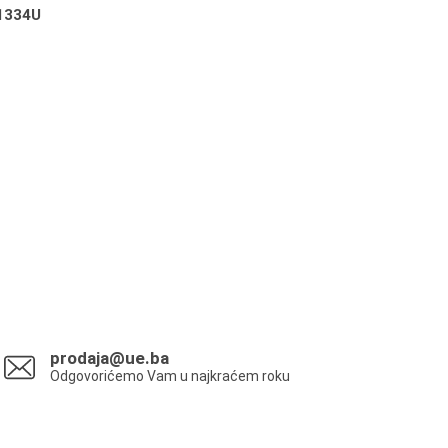
1334U
prodaja@ue.ba
Odgovorićemo Vam u najkraćem roku