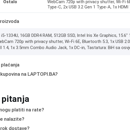
Ostalo
WebCam 720p with privacy shutter, Wi-Fi 6E
Type-C, 2x USB 3.2 Gen 1 Type-A, 1x HDMI
roizvoda
e i5-1334U, 16GB DDR4 RAM, 512GB SSD, Intel Iris Xe Graphics, 15.6" 1
WebCam 720p with privacy shutter, Wi-Fi 6E, Bluetooth 5.3, 1x USB 2
I 1.4, 1x 3.5mm Combo Audio Jack, 1x DC-in, Tastatura: BiH sa osvjet
 plaćanja
 kupovina na LAPTOPI.BA?
 pitanja
ogu platiti na rate?
e nalazite?
e rok dostave?