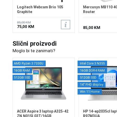
Logitech Webcam Brio 105
Mercusys MB110 4
Graphite
Router
85,00 KM
75,00 KM
85,00 KM
Slični proizvodi
Moglo bi te zanimati?
AMD Ryzen 3 7330U
Intel Core 3 N355
16GB RAM
16GB DDR4 RAM
512GB SSD
512GB SSD
14" FHD display
Win 11 Home
ACER Aspire 3 laptop A325-42
HP 14-ep2035cl lap
ZN.N01SI.03T/16GB
B97M3UA