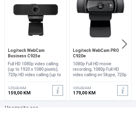
Logitech WebCam
Logitech WebCam PRO
Business C925e
C920e
Full HD 1080p video calling
1080p Full HD movie
(up to 1920 x 1080 pixels);
recording, 1080p Full HD
720p HD video calling (up to
video calling on Skype, 720p
1280 x 720 pixels) with
HD video calls, Carl Zeiss
supported clients, Supports
optics, Type : Color , Digital
179,00 KM
199,00 KM
H.264 with Scalable Video
Video Format : H.264 , Max
159,00 KM
179,00 KM
Coding and UVC 1.1
Digital Video Resolution :
encoding, 78 field of view,
1920 x 1080 , Features :
Upoznajte nas
Autofocus, Integrated
Logitech Fluid Crystal
privacy shade, 2 omni-
Technology, Skype
directional mics, Hi-speed
compatible, USB 2.0
Poslovanje
USB 2.0 certified (USB 3.0
compatibility
ready), Tripod-ready
Podrška
universal clip fits laptops,