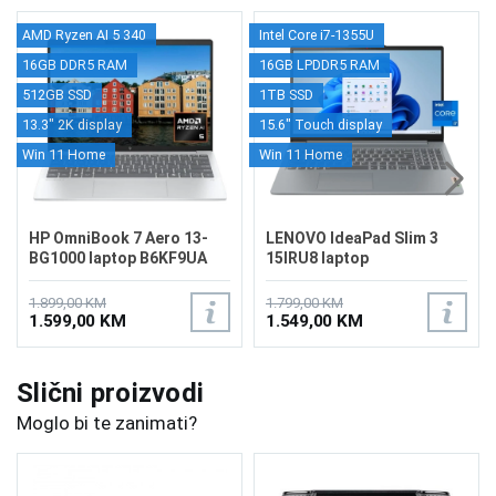
AMD Ryzen AI 5 340
Intel Core i7-1355U
16GB DDR5 RAM
16GB LPDDR5 RAM
512GB SSD
1TB SSD
13.3" 2K display
15.6" Touch display
Win 11 Home
Win 11 Home
HP OmniBook 7 Aero 13-
LENOVO IdeaPad Slim 3
BG1000 laptop B6KF9UA
15IRU8 laptop
82X700HUUS
1.899,00 KM
1.799,00 KM
1.599,00 KM
1.549,00 KM
Slični proizvodi
Moglo bi te zanimati?