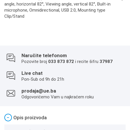
angle, horizontal 82°, Viewing angle, vertical 82°, Built-in
microphone, Omnidirectional, USB 2.0, Mounting type
Clip/Stand
Naručite telefonom
Pozovite broj
033 873 872
i recite šifru
37987
Live chat
Pon-Sub od 9h do 21h
prodaja@ue.ba
Odgovorićemo Vam u najkraćem roku
−
Opis proizvoda