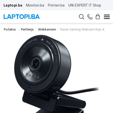
Laptopi.ba
Monitori.ba
Printeri.ba
UNI-EXPERT IT Shop
Početna
Periferija
Webkamere
Razer Gaming Webcam Kiyo X