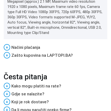
Megapixel (approx.) 2.1 MP, Maximum video resolution
1920 x 1080 pixels, Maximum frame rate 60 fps, Camera
type Full HD Video 1080p 30FPS, 720p 60FPS, 480p 30FPS,
360p 30FPS, Video formats supported M-JPEG, YUY2,
Auto focus, Viewing angle, horizontal 82°, Viewing angle,
vertical 82°, Built-in microphone, Omnidirectional, USB 2.0,
Mounting type Clip/Stand
+
Načini plaćanja
+
Zašto kupovina na LAPTOPI.BA?
Česta pitanja
+
Kako mogu platiti na rate?
+
Gdje se nalazite?
+
Koji je rok dostave?
+
Da li mogu naručiti preko firme?