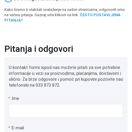
Kako bismo ti olakšali snalaženje na našim stranicama, odgovorili smo
na većinu pitanja. Saznaj više klikom na link:
ČESTO POSTAVLJENA
PITANJA?
Pitanja i odgovori
U kontakt formi ispod nas možete pitati za sve potrebne
informacije u vezi sa proizvodima, plaćanjima, dostavom i
slično. Za brze odgovore i pomoć pri kupovini pozovite nas
telefonski na 033 873 872.
*
Ime
*
E-mail