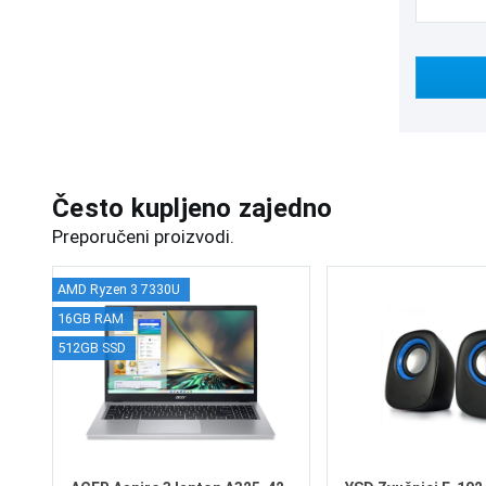
Često kupljeno zajedno
Preporučeni proizvodi.
AMD Ryzen 3 7330U
16GB RAM
512GB SSD