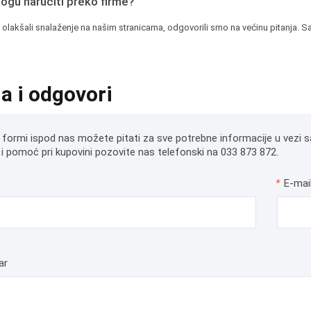
mogu naručiti preko firme?
 olakšali snalaženje na našim stranicama, odgovorili smo na većinu pitanja. Sa
ja i odgovori
 formi ispod nas možete pitati za sve potrebne informacije u vezi s
i pomoć pri kupovini pozovite nas telefonski na 033 873 872.
*
E-mai
ar