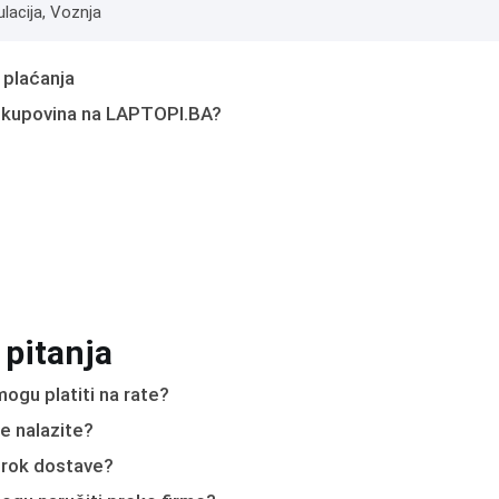
lacija, Voznja
 plaćanja
 kupovina na LAPTOPI.BA?
 pitanja
ogu platiti na rate?
e nalazite?
e rok dostave?