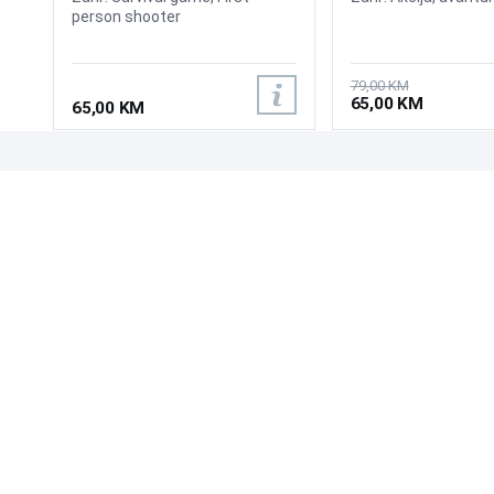
person shooter
79,00 KM
65,00 KM
65,00 KM
UPOZNAJTE NAS
POSLOVANJE
O nama
Uslovi poslovanja
Prodajna mjesta
Načini plaćanja
Kontaktirajte nas
Sigurnost plaćanja
Zašto kupiti od nas?
Načini dostave
NAČINI PLAĆANJA