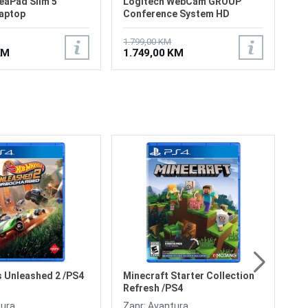
eaPad Slim 5
Logitech WebCam GROUP
laptop
Conference System HD
US/24GB
Bluetooth
1.799,00 KM
KM
1.749,00 KM
Za
RU
On
Za
6
 Unleashed 2 /PS4
Minecraft Starter Collection
Refresh /PS4
tura
Zanr: Avantura