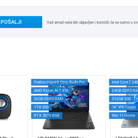
POŠALJI
Vaš email neće biti objavljen i koristiti će se samo u
Poklon:HyperX Cirro Buds Pro
Intel Core 7 24
AMD Ryzen AI 7 350
24GB DDR5 R
32GB DDR5 RAM
512GB SSD
1TB SSD
16" IPS Touch
RTX 5070 8GB
Win 11 Home