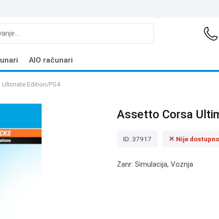
unari
AIO računari
 Ultimate Edition/PS4
Assetto Corsa Ulti
ID: 37917
✕ Nije dostupn
Zanr: Simulacija, Voznja