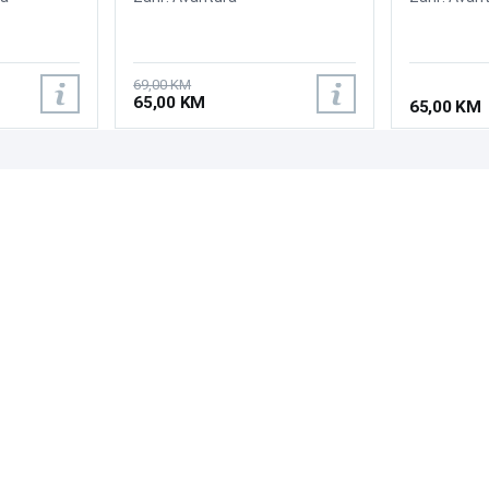
69,00 KM
65,00 KM
65,00 KM
PODRŠKA
PRATI NAS
Česta pitanja?
Reklamacije i povrati
Servis