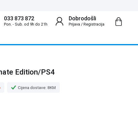
033 873 872
Dobrodošli
Pon. - Sub. od 9h do 21h
Prijava
/
Registracija
mate Edition/PS4
o
Cijena dostave: 8KM