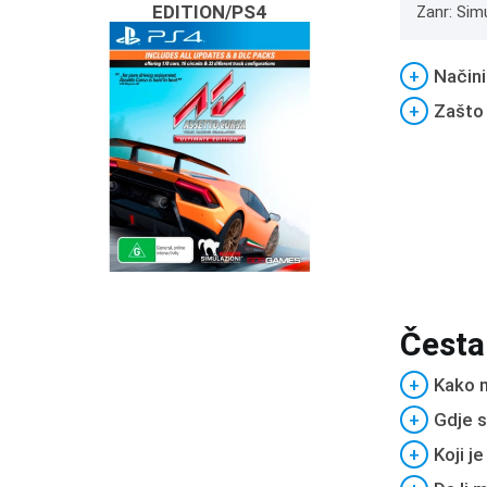
EDITION/PS4
Zanr: Simu
+
Načini
+
Zašto
Česta
+
Kako m
+
Gdje s
+
Koji j