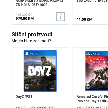
ACER Aspire 3 laptop A325-42
YSD Zvučnici E-102
ZN.N01SI.03T/16GB
1.099,00 KM
979,00 KM
11,00 KM
Slični proizvodi
Moglo bi te zanimati?
DayZ /PS4
Armored Core VI Fi
Rubicon Day 1 Editi
Zanr: Survival game, First-
Zanr: Akcija, avantu