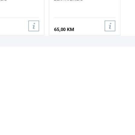
65,00 KM
UNI-EXPERT D.O.O.
Adresa: Branislava Nušića 162, Sarajevo, 71000, BiH
Kontakt: 033 873 872
Email: prodaja@laptopi.ba
ID: 4245018500008
PDV: 245018500008