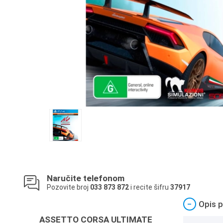
Naručite telefonom
Pozovite broj
033 873 872
i recite šifru
37917
−
Opis p
ASSETTO CORSA ULTIMATE