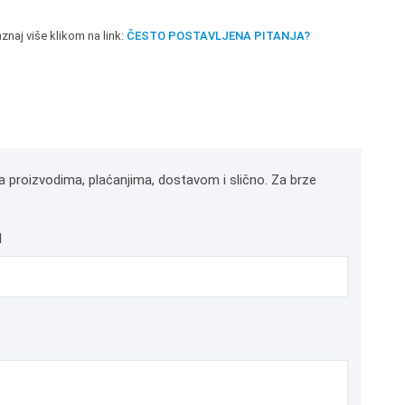
znaj više klikom na link:
ČESTO POSTAVLJENA PITANJA?
a proizvodima, plaćanjima, dostavom i slično. Za brze
l