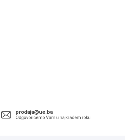
prodaja@ue.ba
Odgovorićemo Vam u najkraćem roku