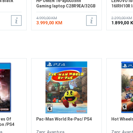
4 Black
HP OMEN 16-ap0035nn
LENOVO Id
Gaming laptop C28R9EA/32GB
16IRH10R 
83J1002S
4.999,00 KM
2.299,00 KM
3.999,00 KM
1.899,00 
res Of
Pac-Man World Re-Pac/ PS4
Hot Wheels
on /PS4
ra
Zanr: Avantura
Zanr: Avan