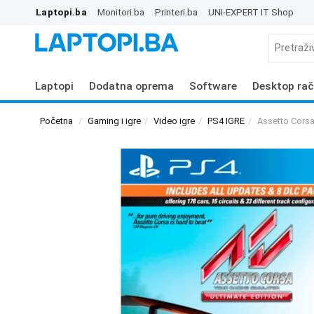
Laptopi.ba
Monitori.ba
Printeri.ba
UNI-EXPERT IT Shop
Laptopi
Dodatna oprema
Software
Desktop rač
Početna
Gaming i igre
Video igre
PS4 IGRE
Assetto Corsa