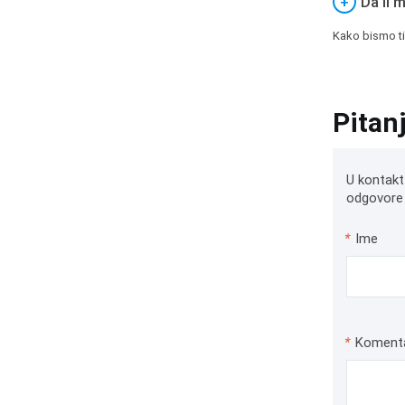
+
Da li 
Kako bismo ti
Pitan
U kontakt
odgovore 
*
Ime
*
Koment