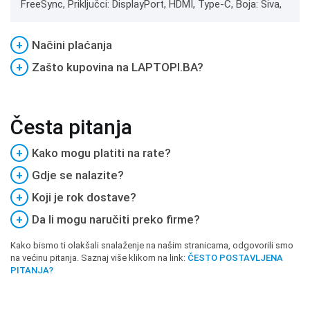
FreeSync, Priključci: DisplayPort, HDMI, Type-C, Boja: Siva,
+
Načini plaćanja
+
Zašto kupovina na LAPTOPI.BA?
Česta pitanja
+
Kako mogu platiti na rate?
+
Gdje se nalazite?
+
Koji je rok dostave?
+
Da li mogu naručiti preko firme?
Kako bismo ti olakšali snalaženje na našim stranicama, odgovorili smo
na većinu pitanja. Saznaj više klikom na link:
ČESTO POSTAVLJENA
PITANJA?