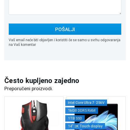
POŠALJI
Vaš email neće biti objavljen i koristiti će se samo u svrhu odgovaranja
na Vaš komentar
Često kupljeno zajedno
Preporučeni proizvodi.
Intel Core Ultra 7 256V
16GB DDR5 RAM
1TB SSD
14" 2K Touch display