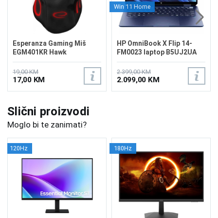
Win 11 Home
Esperanza Gaming Miš
HP OmniBook X Flip 14-
EGM401KR Hawk
FM0023 laptop B5UJ2UA
19,00 KM
2.399,00 KM
17,00 KM
2.099,00 KM
Slični proizvodi
Moglo bi te zanimati?
120Hz
180Hz