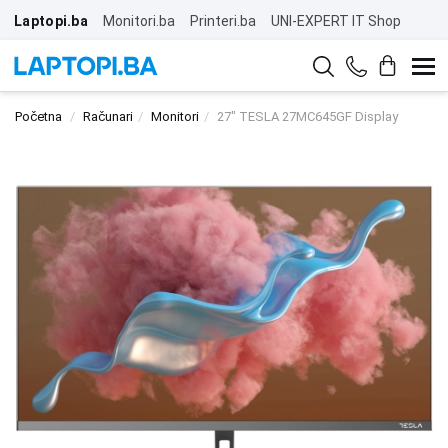
Laptopi.ba
Monitori.ba
Printeri.ba
UNI-EXPERT IT Shop
Početna
Računari
Monitori
27" TESLA 27MC645GF Display