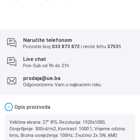
Naručite telefonom
Pozovite broj
033 873 872
i recite šifru
37531
Live chat
Pon-Sub od 9h do 21h
prodaja@ue.ba
Odgovorićemo Vam u najkraćem roku
−
Opis proizvoda
Veličina ekrana: 27" IPS, Rezolucija: 1920x1080,
Osvjetljenje: 300cd/m2, Kontrast: 1000:1, Vrijeme odziva:
6ms, Brzina osviježenja: 100Hz, Zvučnici 2x 3W, AMD