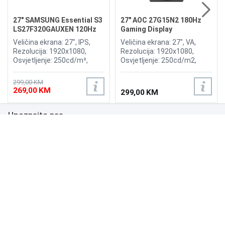
27" SAMSUNG Essential S3
27" AOC 27G15N2 180Hz
LS27F320GAUXEN 120Hz
Gaming Display
Display
Veličina ekrana: 27", IPS,
Veličina ekrana: 27", VA,
Rezolucija: 1920x1080,
Rezolucija: 1920x1080,
Osvjetljenje: 250cd/m²,
Osvjetljenje: 250cd/m2,
Vrijeme odziva: 5ms,
Vrijeme odziva: 1ms,
Osvježenje: 120Hz,
Osvježenje: 180Hz,
299,00 KM
Priključci: 2x HDMI, Eye
Priključci: HDMI 2.0,
269,00 KM
299,00 KM
Saver Mode, Flicker Free
DisplayPort 1.4,
Upoznajte nas
Poslovanje
Podrška
NAČINI PLAĆANJA