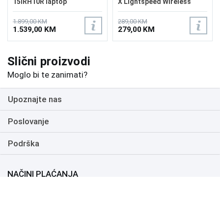
15IRH10R laptop
X Lightspeed Wireless
83K4000RUS
1.899,00 KM
289,00 KM
1.539,00 KM
279,00 KM
Slični proizvodi
Moglo bi te zanimati?
Upoznajte nas
Poslovanje
Podrška
NAČINI PLAĆANJA