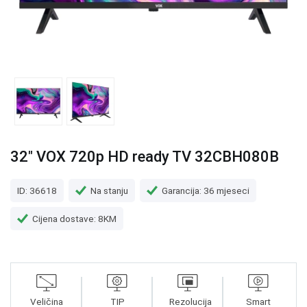
32" VOX 720p HD ready TV 32CBH080B
ID: 36618
Na stanju
Garancija: 36 mjeseci
Cijena dostave: 8KM
Veličina
TIP
Rezolucija
Smart