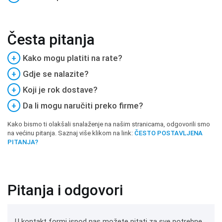
Česta pitanja
+
Kako mogu platiti na rate?
+
Gdje se nalazite?
+
Koji je rok dostave?
+
Da li mogu naručiti preko firme?
Kako bismo ti olakšali snalaženje na našim stranicama, odgovorili smo
na većinu pitanja. Saznaj više klikom na link:
ČESTO POSTAVLJENA
PITANJA?
Pitanja i odgovori
U kontakt formi ispod nas možete pitati za sve potrebne