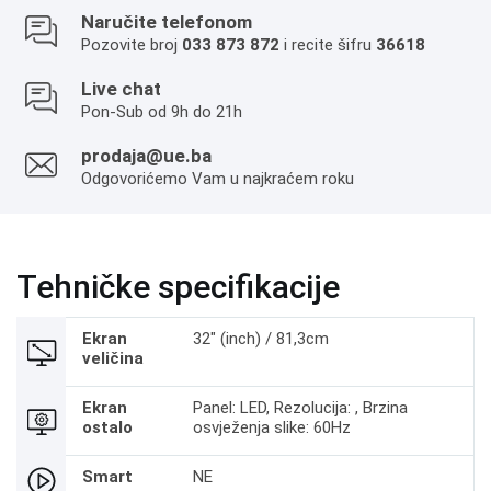
Naručite telefonom
Pozovite broj
033 873 872
i recite šifru
36618
Live chat
Pon-Sub od 9h do 21h
prodaja@ue.ba
Odgovorićemo Vam u najkraćem roku
Tehničke specifikacije
Ekran
32" (inch) / 81,3cm
veličina
Ekran
Panel: LED, Rezolucija: , Brzina
ostalo
osvježenja slike: 60Hz
Smart
NE