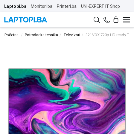
Laptopi.ba
Monitori.ba
Printeri.ba
UNI-EXPERT IT Shop
Početna
Potrošacka tehnika
Televizori
32" VOX 720p HD ready TV