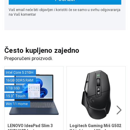
Vaš email neće biti objavljen i koristiti će se samo u svrhu odgovaranja
na Vaš komentar
Često kupljeno zajedno
Preporučeni proizvodi.
Intel Core 5 210H
16GB DDR5 RAM
1TB SSD
15.3" Touch
Win 11 Home
LENOVO IdeaPad Slim 3
Logitech Gaming Miš G502