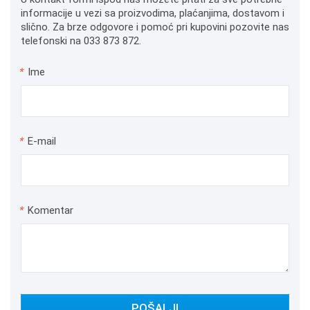
informacije u vezi sa proizvodima, plaćanjima, dostavom i
slično. Za brze odgovore i pomoć pri kupovini pozovite nas
telefonski na 033 873 872.
*
Ime
*
E-mail
*
Komentar
POŠALJI