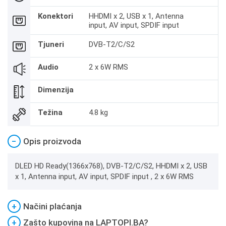
Konektori
HHDMI x 2, USB x 1, Antenna
input, AV input, SPDIF input
Tjuneri
DVB-T2/C/S2
Audio
2 x 6W RMS
Dimenzija
Težina
4.8 kg
−
Opis proizvoda
DLED HD Ready(1366x768), DVB-T2/C/S2, HHDMI x 2, USB
x 1, Antenna input, AV input, SPDIF input , 2 x 6W RMS
+
Načini plaćanja
+
Zašto kupovina na LAPTOPI.BA?