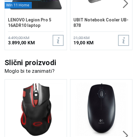
Win 11 Home
LENOVO Legion Pro 5
UBIT Notebook Cooler UB-
16ADR10 laptop
878
83LT000MUS
4.499,00 KM
21,00 KM
3.899,00 KM
19,00 KM
Slični proizvodi
Moglo bi te zanimati?