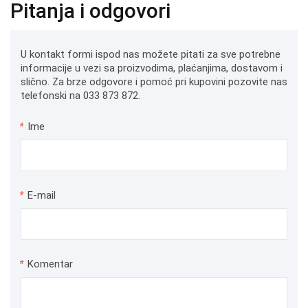
Pitanja i odgovori
U kontakt formi ispod nas možete pitati za sve potrebne
informacije u vezi sa proizvodima, plaćanjima, dostavom i
slično. Za brze odgovore i pomoć pri kupovini pozovite nas
telefonski na 033 873 872.
*
Ime
*
E-mail
*
Komentar