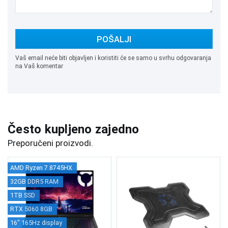
POŠALJI
Vaš email neće biti objavljen i koristiti će se samo u svrhu odgovaranja
na Vaš komentar
Često kupljeno zajedno
Preporučeni proizvodi.
AMD Ryzen 7 8745HX
32GB DDR5 RAM
1TB SSD
RTX 5060 8GB
16" 165Hz display