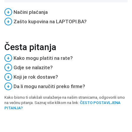
+
Načini plaćanja
+
Zašto kupovina na LAPTOPI.BA?
Česta pitanja
+
Kako mogu platiti na rate?
+
Gdje se nalazite?
+
Koji je rok dostave?
+
Da li mogu naručiti preko firme?
Kako bismo ti olakšali snalaženje na našim stranicama, odgovorili smo
na većinu pitanja. Saznaj više klikom na link:
ČESTO POSTAVLJENA
PITANJA?