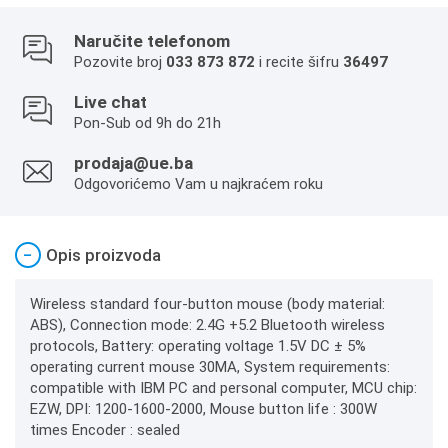
Naručite telefonom
Pozovite broj
033 873 872
i recite šifru
36497
Live chat
Pon-Sub od 9h do 21h
prodaja@ue.ba
Odgovorićemo Vam u najkraćem roku
−
Opis proizvoda
Wireless standard four-button mouse (body material:
ABS), Connection mode: 2.4G +5.2 Bluetooth wireless
protocols, Battery: operating voltage 1.5V DC ± 5%
operating current mouse 30MA, System requirements:
compatible with IBM PC and personal computer, MCU chip:
EZW, DPI: 1200-1600-2000, Mouse button life : 300W
times Encoder : sealed