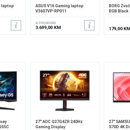
 laptop
ASUS V16 Gaming laptop
BORG Zvuč
V3607VP-RP011
RGB Black
4.199,00 KM
3.699,00 KM
179,00 K
sey
27" AOC Q27G4ZR 240Hz
27" SAMSU
G55C
Gaming Display
S70D 4K Di