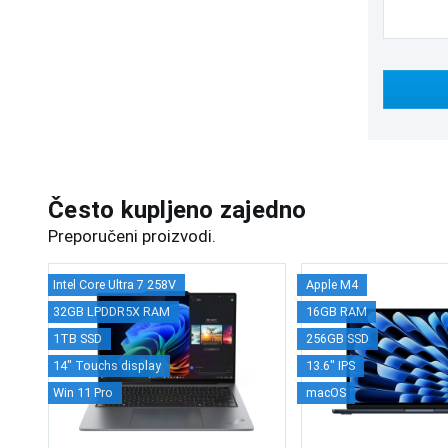
Često kupljeno zajedno
Preporučeni proizvodi.
Intel Core Ultra 7 258V
Apple M4
32GB LPDDR5X RAM
16GB RAM
1TB SSD
256GB SSD
14" Touchs display
13.6" IPS
Win 11 Pro
macOS