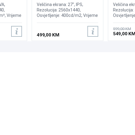
lay
VA,
Veličina ekrana: 27", IPS,
Veličina ekr
40,
Rezolucija: 2560x1440,
Rezolucija:
m², Vrijeme
Osvjetljenje: 400cd/m2, Vrijeme
Osvjetljenj
enje:
odziva:0.3ms MPRT (1ms GtG),
Osvježenje
nc Premium
Osvježenje: 240Hz, Adaptive
FreeSync, V
599,00 KM
Sync, G-SYNC, Priključci: HDMI
Priključci: 
549,00 K
499,00 KM
2x 2.0, DisplayPort 1.4,
Zvučnici:2x2W
PODRŠKA
PRATI NAS
Česta pitanja?
Reklamacije i povrati
Servis