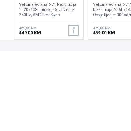
240Hz Display
165Hz Curved Disp
Velicina ekrana: 27", Rezolucija:
Veličina ekrana: 27",
1920x1080 pixels, Osvježenje:
Rezolucija: 2560x14
240Hz, AMD FreeSync
Osvjetljenje: 300cd/
Premium, nVidia G-Sync,
odziva: 1ms, Osvjež
Osvjetljenje: 400 cd/m²,
165Hz, AMD FreeSy
469,00 KM
479,00 KM
Vrijeme odziva: 1ms, Priključci:
Pro, Priključci: HDMI,
449,00 KM
459,00 KM
2xHDMI, Displayport 1.2
DisplayPort
UPOZNAJTE NAS
POSLOVANJE
O nama
Uslovi poslovanja
Prodajna mjesta
Načini plaćanja
Kontaktirajte nas
Sigurnost plaćanja
Zašto kupiti od nas?
Načini dostave
NAČINI PLAĆANJA