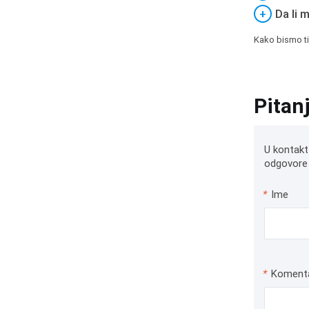
+
Da li 
Kako bismo ti
Pitan
U kontakt
odgovore 
*
Ime
*
Koment