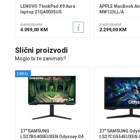
LENOVO ThinkPad X9 Aura
APPLE MacBook Air
laptop 21QA0035US
MW123LL/A
4.499,00 KM
2.499,00 KM
4.099,00 KM
2.299,00 KM
Slični proizvodi
Moglo bi te zanimati?
240Hz
27" SAMSUNG
27" SAMSUNG Odys
LS27BG400EUXEN Odyssey G4
LS27CG554EUXEN 