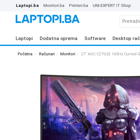
Laptopi.ba
Monitori.ba
Printeri.ba
UNI-EXPERT IT Shop
Laptopi
Dodatna oprema
Software
Desktop rač
Početna
Računari
Monitori
27" AOC C27G2E 165Hz Curved G