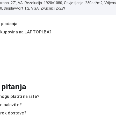
krana: 27", VA, Rezolucija: 1920x1080, Osvjetljenje: 250cd/m2, Vrije
0, DisplayPort 1.2, VGA, Zvučnici 2x2W
 plaćanja
 kupovina na LAPTOPI.BA?
 pitanja
ogu platiti na rate?
e nalazite?
e rok dostave?