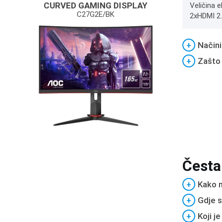
CURVED GAMING DISPLAY
Veličina e
C27G2E/BK
2xHDMI 2.
+
Načini
+
Zašto
Česta
+
Kako m
+
Gdje s
+
Koji j