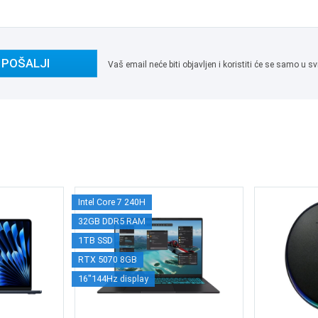
POŠALJI
Vaš email neće biti objavljen i koristiti će se samo u
Intel Core 7 240H
32GB DDR5 RAM
1TB SSD
RTX 5070 8GB
16"144Hz display