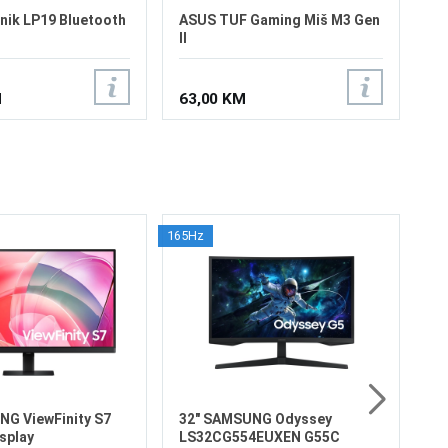
nik LP19 Bluetooth
ASUS TUF Gaming Miš M3 Gen
II
M
63,00 KM
165Hz
3
4K
Ve
Re
Os
Ko
60
69
od
6
Di
NG ViewFinity S7
32" SAMSUNG Odyssey
splay
LS32CG554EUXEN G55C