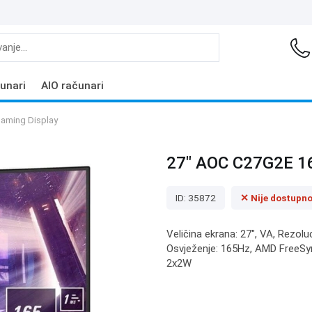
unari
AIO računari
aming Display
27" AOC C27G2E 16
ID: 35872
✕ Nije dostupn
Veličina ekrana: 27", VA, Rezolu
Osvježenje: 165Hz, AMD FreeSync
2x2W