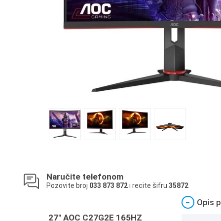
Naručite telefonom
Pozovite broj
033 873 872
i recite šifru
35872
−
Opis p
27" AOC C27G2E 165HZ