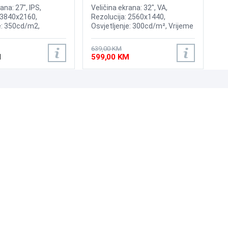
165Hz Gaming Curved Display
ana: 27", IPS,
Veličina ekrana: 32", VA,
 3840x2160,
Rezolucija: 2560x1440,
e: 350cd/m2,
Osvjetljenje: 300cd/m², Vrijeme
: 60Hz, AMD
odziva: 1ms, Osvježenje:
rijeme odziva: 5ms,
165Hz, HDR10, AMD FreeSync
639,00 KM
HDMI, Displayport
Premium Pro, 1000R Curvature,
M
599,00 KM
Priključci: HDMI, DisplayPort
UNI-EXPERT D.O.O.
Adresa: Branislava Nušića 162, Sarajevo, 71000, BiH
Kontakt: 033 873 872
Email: prodaja@laptopi.ba
ID: 4245018500008
PDV: 245018500008