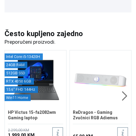
Često kupljeno zajedno
Preporučeni proizvodi.
Intel Core i5-13420H
24GB RAM
512GB SSD
RTX 4050 6GB
15.6" FHD 144Hz
Win11 Home
HP Victus 15-fa2082wm
ReDragon - Gaming
Gaming laptop
Zvučnici RGB Adiemus
B5EQ3UA/24GB
GS560 White
2.299,00 KM
1.999,00 KM