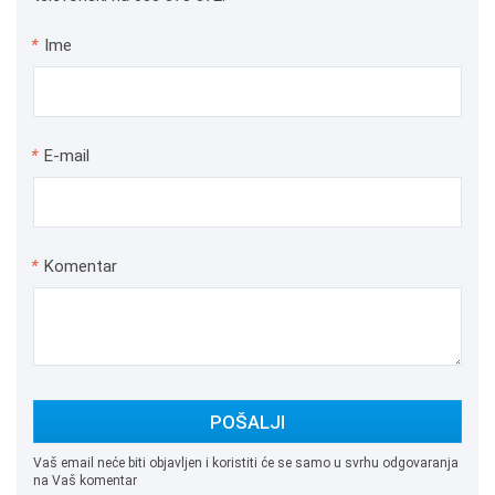
*
Ime
*
E-mail
*
Komentar
POŠALJI
Vaš email neće biti objavljen i koristiti će se samo u svrhu odgovaranja
na Vaš komentar