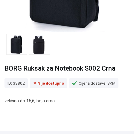
BORG Ruksak za Notebook S002 Crna
ID: 33802
✕ Nije dostupno
Cijena dostave: 8KM
veličina do 15,6, boja crna