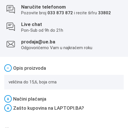
Naručite telefonom
Pozovite broj
033 873 872
i recite šifru
33802
Live chat
Pon-Sub od 9h do 21h
prodaja@ue.ba
Odgovorićemo Vam u najkraćem roku
−
Opis proizvoda
veličina do 15,6, boja crna
+
Načini plaćanja
+
Zašto kupovina na LAPTOPI.BA?