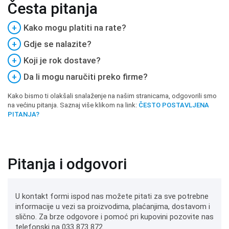
Česta pitanja
+
Kako mogu platiti na rate?
+
Gdje se nalazite?
+
Koji je rok dostave?
+
Da li mogu naručiti preko firme?
Kako bismo ti olakšali snalaženje na našim stranicama, odgovorili smo
na većinu pitanja. Saznaj više klikom na link:
ČESTO POSTAVLJENA
PITANJA?
Pitanja i odgovori
U kontakt formi ispod nas možete pitati za sve potrebne
informacije u vezi sa proizvodima, plaćanjima, dostavom i
slično. Za brze odgovore i pomoć pri kupovini pozovite nas
telefonski na 033 873 872.