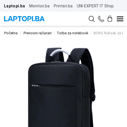
Laptopi.ba
Monitori.ba
Printeri.ba
UNI-EXPERT IT Shop
Početna
Prenosni računari
Torbe za notebook
BORG Ruksak za No