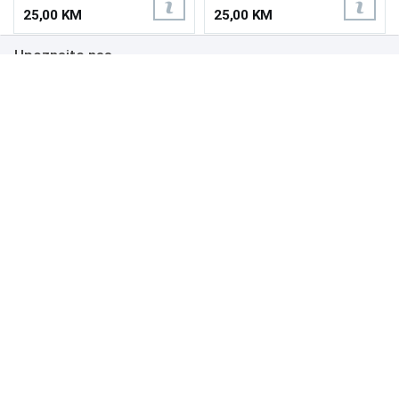
25,00 KM
25,00 KM
Upoznajte nas
Poslovanje
Podrška
NAČINI PLAĆANJA
Copyright 1999.-2026. UNI-EXPERT d.o.o. Sva prava zadržana