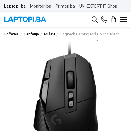
Laptopi.ba
Monitori.ba
Printeri.ba
UNI-EXPERT IT Shop
Početna
Periferija
Miševi
Logitech Gaming Miš G502 X Black