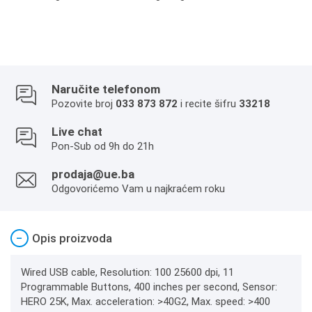
Naručite telefonom
Pozovite broj
033 873 872
i recite šifru
33218
Live chat
Pon-Sub od 9h do 21h
prodaja@ue.ba
Odgovorićemo Vam u najkraćem roku
−
Opis proizvoda
Wired USB cable, Resolution: 100 25600 dpi, 11
Programmable Buttons, 400 inches per second, Sensor:
HERO 25K, Max. acceleration: >40G2, Max. speed: >400