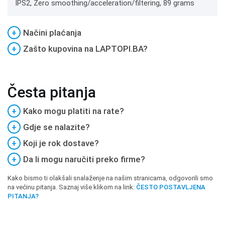
IPS2, Zero smoothing/acceleration/filtering, 89 grams
+
Načini plaćanja
+
Zašto kupovina na LAPTOPI.BA?
Česta pitanja
+
Kako mogu platiti na rate?
+
Gdje se nalazite?
+
Koji je rok dostave?
+
Da li mogu naručiti preko firme?
Kako bismo ti olakšali snalaženje na našim stranicama, odgovorili smo
na većinu pitanja. Saznaj više klikom na link:
ČESTO POSTAVLJENA
PITANJA?