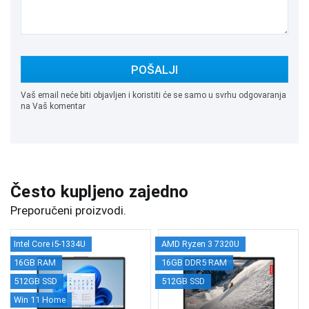
POŠALJI
Vaš email neće biti objavljen i koristiti će se samo u svrhu odgovaranja
na Vaš komentar
Često kupljeno zajedno
Preporučeni proizvodi.
Intel Core i5-1334U
AMD Ryzen 3 7320U
16GB RAM
16GB DDR5 RAM
512GB SSD
512GB SSD
Win 11 Home