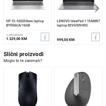
HP 15-fd0250wm laptop
LENOVO IdeaPad 1 15AMN7
BY0S6UA/16GB
laptop 82VG00V4SC
1.449,00 KM
1.229,00 KM
999,00 KM
Slični proizvodi
Moglo bi te zanimati?