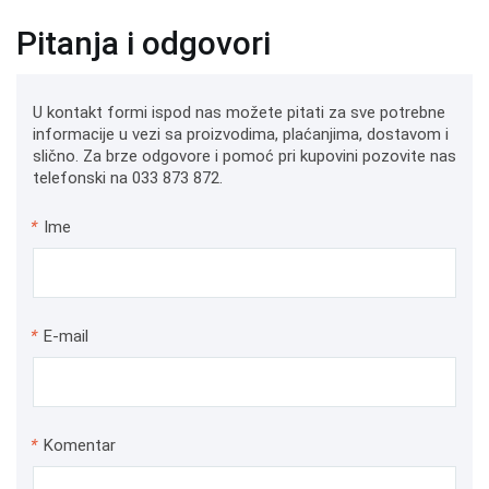
Pitanja i odgovori
U kontakt formi ispod nas možete pitati za sve potrebne
informacije u vezi sa proizvodima, plaćanjima, dostavom i
slično. Za brze odgovore i pomoć pri kupovini pozovite nas
telefonski na 033 873 872.
*
Ime
*
E-mail
*
Komentar