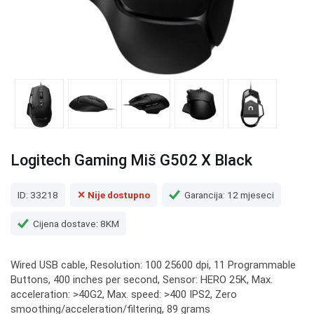
Logitech Gaming Miš G502 X Black
ID: 33218
✕ Nije dostupno
Garancija: 12 mjeseci
Cijena dostave: 8KM
Wired USB cable, Resolution: 100 25600 dpi, 11 Programmable
Buttons, 400 inches per second, Sensor: HERO 25K, Max.
acceleration: >40G2, Max. speed: >400 IPS2, Zero
smoothing/acceleration/filtering, 89 grams