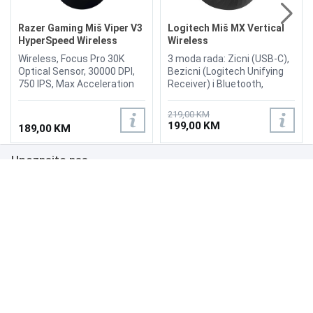
Razer Gaming Miš Viper V3
Logitech Miš MX Vertical
HyperSpeed Wireless
Wireless
Wireless, Focus Pro 30K
3 moda rada: Zicni (USB-C),
Optical Sensor, 30000 DPI,
Bezicni (Logitech Unifying
750 IPS, Max Acceleration
Receiver) i Bluetooth,
(G): 70, Programmable
Opticki Senzor, DPI: od 400
buttons: 6, Mechanical
do 4000, Broj tipki 4, Domet:
219,00 KM
Mouse Switches Gen-2,
10m, Precision wheel,
199,00 KM
189,00 KM
Weight: 82g
Rechargeable Li-Po battery
(240mAh)
Upoznajte nas
Poslovanje
Podrška
NAČINI PLAĆANJA