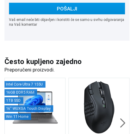
POŠALJI
Vaš email neće biti objavljen i koristiti će se samo u svrhu odgovaranja
na Vaš komentar
Često kupljeno zajedno
Preporučeni proizvodi.
Intel Core Ultra 7 155U
16GB DDR5 RAM
1TB SSD
16" WUXGA Touch Display
Win 11 Home