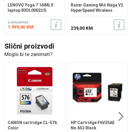
LENOVO Yoga 7 16IML9
Razer Gaming Miš Naga V2
laptop 83DL0002US
HyperSpeed Wireless
2.699,00 KM
1.999,00 KM
239,00 KM
Slični proizvodi
Moglo bi te zanimati?
CANON cartridge CL-576
HP Cartridge F6V25AE
Color
No.652 Black