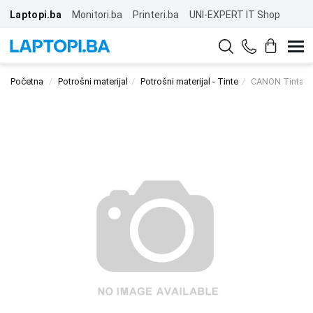
Laptopi.ba
Monitori.ba
Printeri.ba
UNI-EXPERT IT Shop
Početna
Potrošni materijal
Potrošni materijal - Tinte
CANON Tinta C