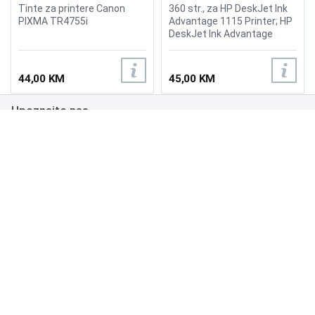
Tinte za printere Canon
360 str., za HP DeskJet Ink
PIXMA TR4755i
Advantage 1115 Printer; HP
DeskJet Ink Advantage
2135 All-in-One Printer; HP
DeskJet Ink Advantage
3635 All-in-One Printer; HP
44,00 KM
45,00 KM
DeskJet Ink Advantage
3835 All-in-One Printer
Upoznajte nas
Poslovanje
Podrška
NAČINI PLAĆANJA