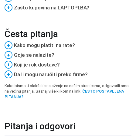
+
Zašto kupovina na LAPTOPI.BA?
Česta pitanja
+
Kako mogu platiti na rate?
+
Gdje se nalazite?
+
Koji je rok dostave?
+
Da li mogu naručiti preko firme?
Kako bismo ti olakšali snalaženje na našim stranicama, odgovorili smo
na većinu pitanja. Saznaj više klikom na link:
ČESTO POSTAVLJENA
PITANJA?
Pitanja i odgovori