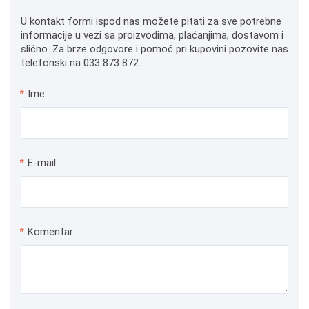
U kontakt formi ispod nas možete pitati za sve potrebne
informacije u vezi sa proizvodima, plaćanjima, dostavom i
slično. Za brze odgovore i pomoć pri kupovini pozovite nas
telefonski na 033 873 872.
*
Ime
*
E-mail
*
Komentar