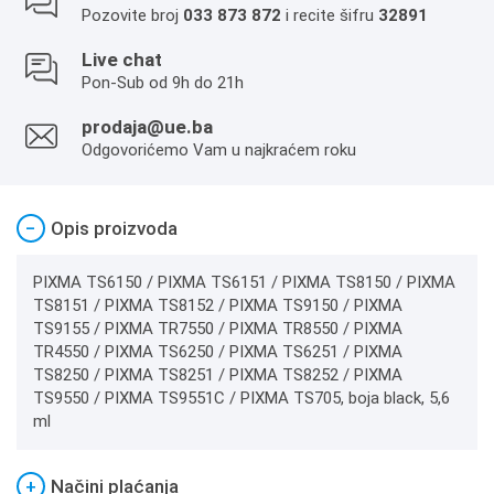
Pozovite broj
033 873 872
i recite šifru
32891
Live chat
Pon-Sub od 9h do 21h
prodaja@ue.ba
Odgovorićemo Vam u najkraćem roku
−
Opis proizvoda
PIXMA TS6150 / PIXMA TS6151 / PIXMA TS8150 / PIXMA
TS8151 / PIXMA TS8152 / PIXMA TS9150 / PIXMA
TS9155 / PIXMA TR7550 / PIXMA TR8550 / PIXMA
TR4550 / PIXMA TS6250 / PIXMA TS6251 / PIXMA
TS8250 / PIXMA TS8251 / PIXMA TS8252 / PIXMA
TS9550 / PIXMA TS9551C / PIXMA TS705, boja black, 5,6
ml
+
Načini plaćanja