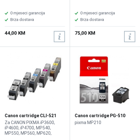
0 mjeseci garancija
0 mjeseci garancija
Brza dostava
Brza dostava
44,00 KM
75,00 KM
Canon cartridge CLI-521
Canon cartridge PG-510
Black
Black
Za CANON PIXMA iP3600,
pixma MP210
iP4600, iP4700, MP540,
MP550, MP560, MP620,
MP630, MP640, MP980,