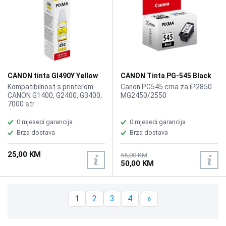
CANON tinta GI490Y Yellow
CANON Tinta PG-545 Black
Kompatibilnost s printerom
Canon PG545 crna za iP2850
CANON G1400, G2400, G3400,
MG2450/2550
7000 str.
0 mjeseci garancija
0 mjeseci garancija
Brza dostava
Brza dostava
25,00 KM
55,00 KM
50,00 KM
1
2
3
4
»