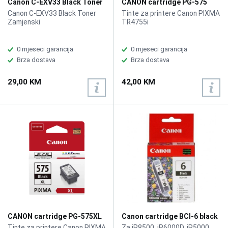
Canon C-EXV33 Black Toner
CANON cartridge PG-575
Zamjenski
Black
Canon C-EXV33 Black Toner
Tinte za printere Canon PIXMA
Zamjenski
TR4755i
0 mjeseci garancija
0 mjeseci garancija
Brza dostava
Brza dostava
29,00 KM
42,00 KM
CANON cartridge PG-575XL
Canon cartridge BCI-6 black
Black
Tinte za printere Canon PIXMA
Za iP8500, iP6000D, iP5000,