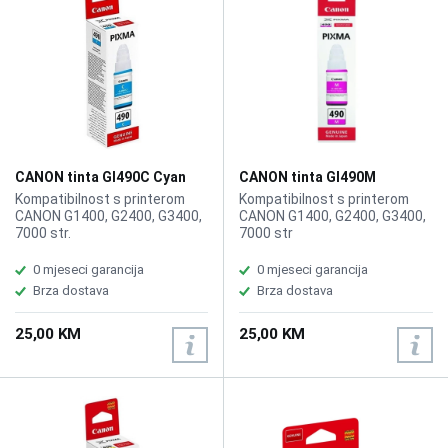
CANON tinta GI490C Cyan
CANON tinta GI490M
Magenta
Kompatibilnost s printerom
Kompatibilnost s printerom
CANON G1400, G2400, G3400,
CANON G1400, G2400, G3400,
7000 str.
7000 str
0 mjeseci garancija
0 mjeseci garancija
Brza dostava
Brza dostava
25,00 KM
25,00 KM