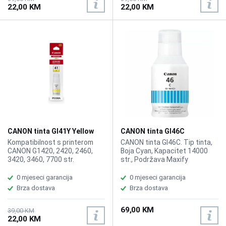
22,00 KM
22,00 KM
CANON tinta GI41Y Yellow
CANON tinta GI46C
Kompatibilnost s printerom
CANON tinta GI46C. Tip tinta,
CANON G1420, 2420, 2460,
Boja Cyan, Kapacitet 14000
3420, 3460, 7700 str.
str., Podržava Maxify
Gx6040/Gx7040
0 mjeseci garancija
0 mjeseci garancija
Brza dostava
Brza dostava
69,00 KM
39,00 KM
22,00 KM