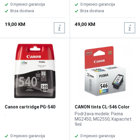
MP990, MX860, MX870
0 mjeseci garancija
0 mjeseci garancija
Printer, oko 350 stranica
Brza dostava
Brza dostava
19,00 KM
49,00 KM
Canon cartridge PG-540
CANON tinta CL-546 Color
Black
.
Podržava modele: Pixma
MG2450, MG2550, Kapacitet:
9ml
0 mjeseci garancija
0 mjeseci garancija