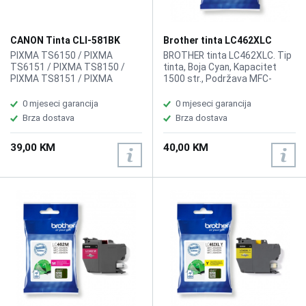
CANON Tinta CLI-581BK
Brother tinta LC462XLC
PIXMA TS6150 / PIXMA
BROTHER tinta LC462XLC. Tip
TS6151 / PIXMA TS8150 /
tinta, Boja Cyan, Kapacitet
PIXMA TS8151 / PIXMA
1500 str., Podržava MFC-
TS8152 / PIXMA TS9150 /
J2340DW,J3540DW,J3940DW.
PIXMA TS9155 / PIXMA
0 mjeseci garancija
0 mjeseci garancija
TR7550 / PIXMA TR8550 /
Brza dostava
Brza dostava
PIXMA TR4550 / PIXMA
TS6250 / PIXMA TS6251 /
39,00 KM
40,00 KM
PIXMA TS8250 / PIXMA
TS8251 / PIXMA TS8252 /
PIXMA TS9550 / PIXMA
TS9551C / PIXMA TS705, boja
black, 5,6 ml