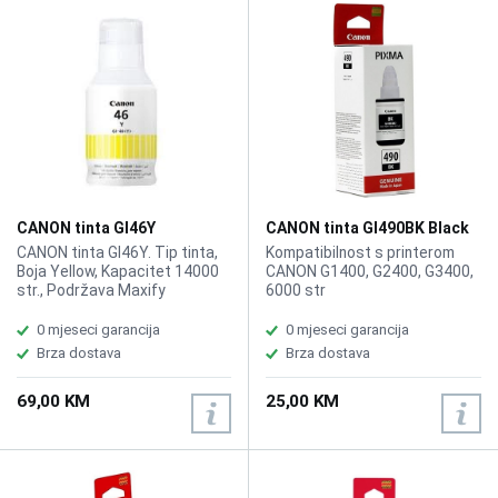
CANON tinta GI46Y
CANON tinta GI490BK Black
CANON tinta GI46Y. Tip tinta,
Kompatibilnost s printerom
Boja Yellow, Kapacitet 14000
CANON G1400, G2400, G3400,
str., Podržava Maxify
6000 str
Gx6040/Gx7040
0 mjeseci garancija
0 mjeseci garancija
Brza dostava
Brza dostava
69,00 KM
25,00 KM