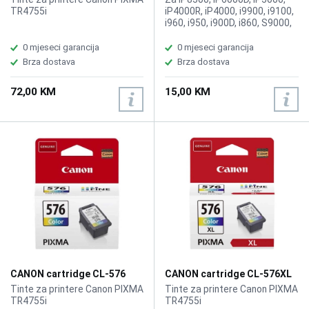
TR4755i
iP4000R, iP4000, i9900, i9100,
i960, i950, i900D, i860, S9000,
S900, MP780, MP760, MP750,
S830D, 820D, S820, S800, BJC
0 mjeseci garancija
0 mjeseci garancija
8200, oko 280 stranica
Brza dostava
Brza dostava
72,00 KM
15,00 KM
CANON cartridge CL-576
CANON cartridge CL-576XL
Color
Color
Tinte za printere Canon PIXMA
Tinte za printere Canon PIXMA
TR4755i
TR4755i