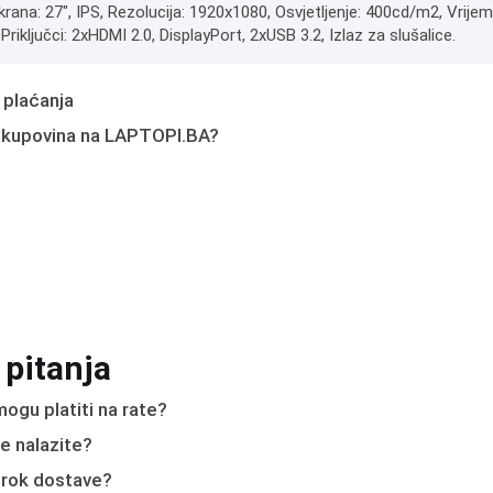
ekrana: 27", IPS, Rezolucija: 1920x1080, Osvjetljenje: 400cd/m2, Vri
riključci: 2xHDMI 2.0, DisplayPort, 2xUSB 3.2, Izlaz za slušalice.
 plaćanja
 kupovina na LAPTOPI.BA?
 pitanja
ogu platiti na rate?
e nalazite?
e rok dostave?