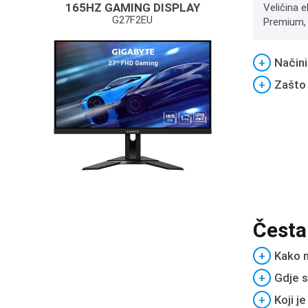
165HZ GAMING DISPLAY
Veličina 
G27F2EU
Premium, P
+
Načini
+
Zašto
Česta
+
Kako m
+
Gdje s
+
Koji j