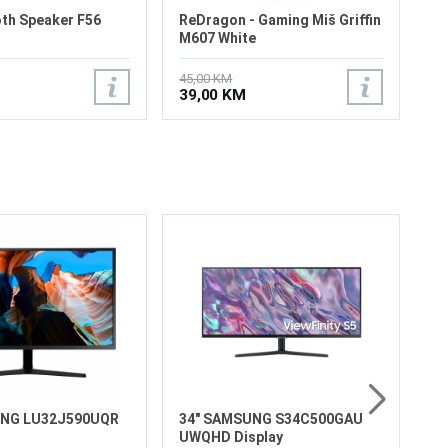
th Speaker F56
ReDragon - Gaming Miš Griffin
M607 White
45,00 KM
39,00 KM
32
S7
Ve
Re
Os
Os
Fr
Vr
6
HD
UNG LU32J590UQR
34" SAMSUNG S34C500GAU
UWQHD Display