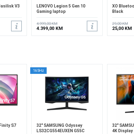
asilisk V3
LENOVO Legion 5 Gen 10
XO Bluetoo
Gaming laptop
Black
83F1CTO1WW/1TB
4.999,00 KM
29,00 KM
4.399,00 KM
25,00 KM
165Hz
inity S7
32" SAMSUNG Odyssey
32" SAMS
LS32CG554EUXEN G55C
4K Display