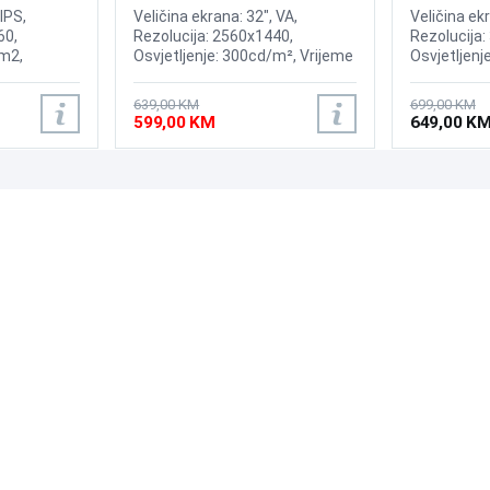
165Hz Gaming Curved Display
IPS,
Veličina ekrana: 32", VA,
Veličina ek
60,
Rezolucija: 2560x1440,
Rezolucija:
/m2,
Osvjetljenje: 300cd/m², Vrijeme
Osvjetljenj
AMD
odziva: 1ms, Osvježenje:
Kontrast; 3
dziva: 5ms,
165Hz, HDR10, AMD FreeSync
60Hz, AMD 
639,00 KM
699,00 KM
playport
Premium Pro, 1000R Curvature,
odziva: 4 ms
599,00 KM
649,00 K
Priključci: HDMI, DisplayPort
Displayport
PODRŠKA
PRATI NAS
Česta pitanja?
Reklamacije i povrati
Servis