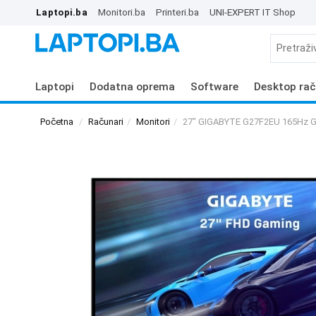
Laptopi.ba
Monitori.ba
Printeri.ba
UNI-EXPERT IT Shop
Laptopi
Dodatna oprema
Software
Desktop rač
Početna
Računari
Monitori
27" GIGABYTE G27F2EU 165Hz G