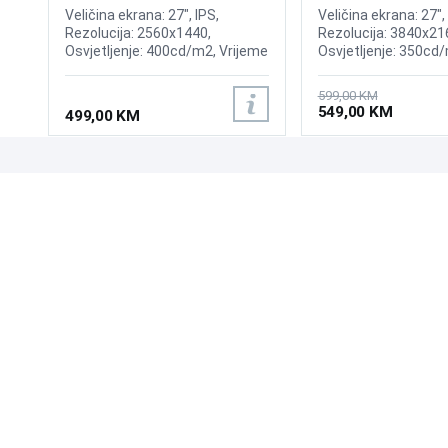
Veličina ekrana: 27", IPS,
Veličina ekrana: 27", 
Rezolucija: 2560x1440,
Rezolucija: 3840x21
Osvjetljenje: 400cd/m2, Vrijeme
Osvjetljenje: 350cd
odziva:0.3ms MPRT (1ms GtG),
Osvježenje: 60Hz, 
Osvježenje: 240Hz, Adaptive
FreeSync, Vrijeme o
599,00 KM
Sync, G-SYNC, Priključci: HDMI
Priključci: HDMI, Dis
549,00 KM
499,00 KM
2x 2.0, DisplayPort 1.4,
Zvučnici:2x2W
UPOZNAJTE NAS
POSLOVANJE
O nama
Uslovi poslovanja
Prodajna mjesta
Načini plaćanja
Kontaktirajte nas
Sigurnost plaćanja
Zašto kupiti od nas?
Načini dostave
NAČINI PLAĆANJA