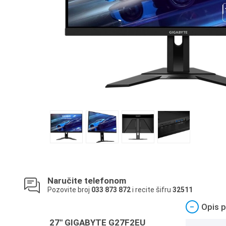
Naručite telefonom
Pozovite broj
033 873 872
i recite šifru
32511
−
Opis p
27" GIGABYTE G27F2EU