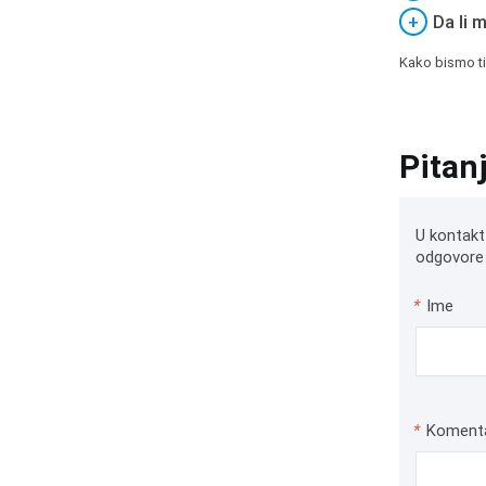
+
Da li 
Kako bismo ti
Pitan
U kontakt
odgovore 
*
Ime
*
Koment