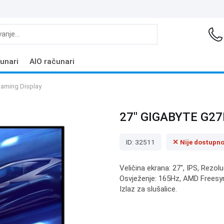
unari
AIO računari
aming Display
27" GIGABYTE G27
ID: 32511
✕ Nije dostupn
Veličina ekrana: 27", IPS, Rezol
Osvježenje: 165Hz, AMD Freesync
Izlaz za slušalice.