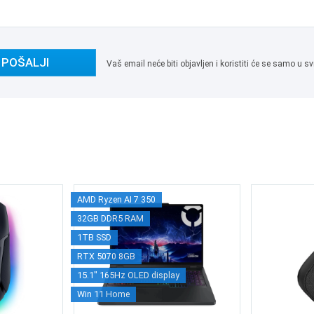
POŠALJI
Vaš email neće biti objavljen i koristiti će se samo u
AMD Ryzen AI 7 350
32GB DDR5 RAM
1TB SSD
RTX 5070 8GB
15.1" 165Hz OLED display
Win 11 Home