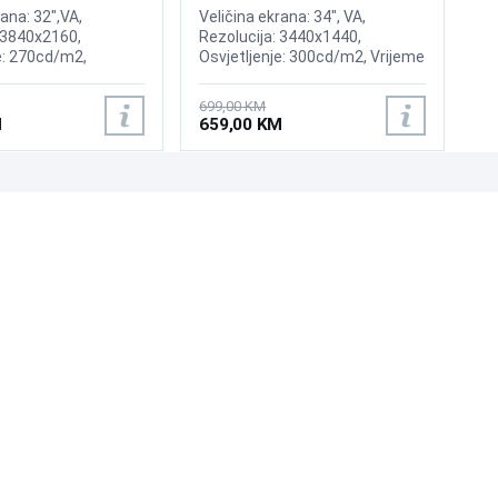
rana: 32",VA,
Veličina ekrana: 34", VA,
 3840x2160,
Rezolucija: 3440x1440,
e: 270cd/m2,
Osvjetljenje: 300cd/m2, Vrijeme
,000:1, Osvježenje:
odziva: 5ms, Osvježenje:
FreeSync, Vrijeme
100Hz,AMD FreeSync, Priključci:
699,00 KM
, Priključci: 2xHDMI,
2xHDMI 2.0, DisplayPort
M
659,00 KM
UNI-EXPERT D.O.O.
Adresa: Branislava Nušića 162, Sarajevo, 71000, BiH
Kontakt: 033 873 872
Email: prodaja@laptopi.ba
ID: 4245018500008
PDV: 245018500008