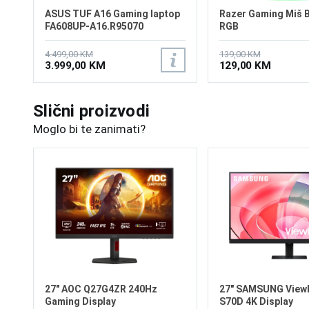
ASUS TUF A16 Gaming laptop
Razer Gaming Miš B
FA608UP-A16.R95070
RGB
4.499,00 KM
139,00 KM
3.999,00 KM
129,00 KM
Slični proizvodi
Moglo bi te zanimati?
27" AOC Q27G4ZR 240Hz
27" SAMSUNG ViewF
Gaming Display
S70D 4K Display