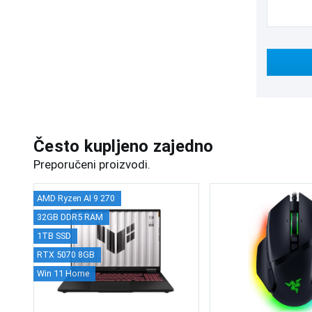
Često kupljeno zajedno
Preporučeni proizvodi.
AMD Ryzen AI 9 270
32GB DDR5 RAM
1TB SSD
RTX 5070 8GB
Win 11 Home