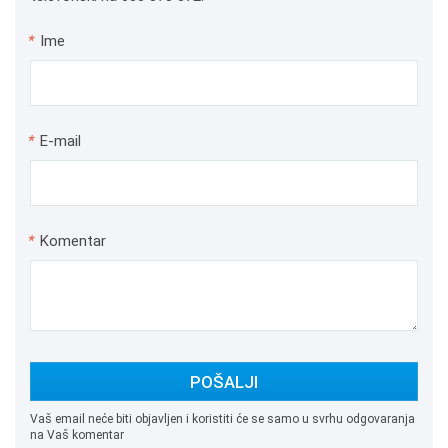
*
Ime
*
E-mail
*
Komentar
POŠALJI
Vaš email neće biti objavljen i koristiti će se samo u svrhu odgovaranja
na Vaš komentar