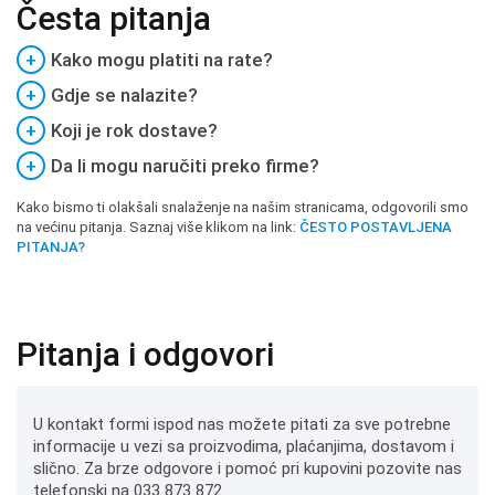
Česta pitanja
+
Kako mogu platiti na rate?
+
Gdje se nalazite?
+
Koji je rok dostave?
+
Da li mogu naručiti preko firme?
Kako bismo ti olakšali snalaženje na našim stranicama, odgovorili smo
na većinu pitanja. Saznaj više klikom na link:
ČESTO POSTAVLJENA
PITANJA?
Pitanja i odgovori
U kontakt formi ispod nas možete pitati za sve potrebne
informacije u vezi sa proizvodima, plaćanjima, dostavom i
slično. Za brze odgovore i pomoć pri kupovini pozovite nas
telefonski na 033 873 872.