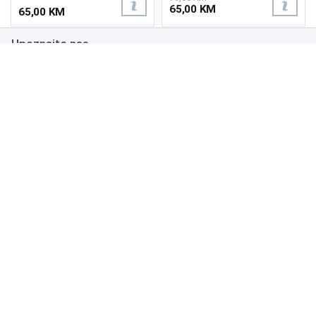
65,00 KM
65,00 KM
Upoznajte nas
Poslovanje
Podrška
NAČINI PLAĆANJA
Copyright 1999.-2026. UNI-EXPERT d.o.o. Sva prava zadržana