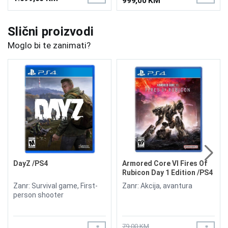
999,00 KM
Slični proizvodi
Moglo bi te zanimati?
DayZ /PS4
Armored Core VI Fires Of
Rubicon Day 1 Edition /PS4
Zanr: Survival game, First-
Zanr: Akcija, avantura
person shooter
79,00 KM