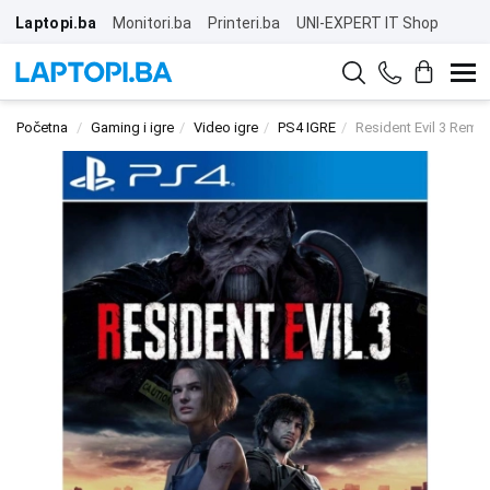
Laptopi.ba
Monitori.ba
Printeri.ba
UNI-EXPERT IT Shop
Početna
Gaming i igre
Video igre
PS4 IGRE
Resident Evil 3 Rema