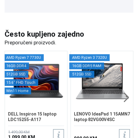
Često kupljeno zajedno
Preporučeni proizvodi.
AMD Ryzen 7 7730U
AMD Ryzen 3 7320U
16GB DDR4
16GB DDR5 RAM
512GB SSD
512GB SSD
15.6" FHD Touch
Win11 Home
DELL Inspiron 15 laptop
LENOVO IdeaPad 1 15AMN7
LDC15255-A117
laptop 82VG00V4SC
REFURBISHED
1.499,00 KM
1.099,00 KM