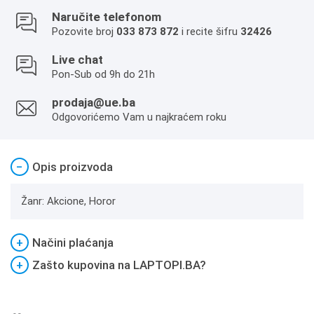
Naručite telefonom
Pozovite broj
033 873 872
i recite šifru
32426
Live chat
Pon-Sub od 9h do 21h
prodaja@ue.ba
Odgovorićemo Vam u najkraćem roku
−
Opis proizvoda
Žanr: Akcione, Horor
+
Načini plaćanja
+
Zašto kupovina na LAPTOPI.BA?