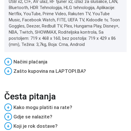
USB x2, CI+, AV ulaz, RF tjuner x2, izlaz za slušalice, LAN,
Bluetooth, HDR Tehnologija, HLG tehnologija, Aplikacije:
Netflix, YouTube, Prime Video, Rakuten TV, YouTube
Music, Facebook Watch, FITE, UEFA TV, Kidoodle tv, Toon
Goggles, Deezer, Redbull TV, Plex, Hungama Play, Disney+,
NBA, Twitch, SHOWMAX, Roditeljska kontrola, Sa
postoljem: 719 x 468 x 160, bez postolja: 719 x 429 x 86
(mm), Težina: 3,7kg, Boja: Crna, Android
+
Načini plaćanja
+
Zašto kupovina na LAPTOPI.BA?
Česta pitanja
+
Kako mogu platiti na rate?
+
Gdje se nalazite?
+
Koji je rok dostave?