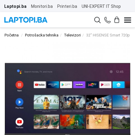
Laptopi.ba
Monitori.ba
Printeri.ba
UNI-EXPERT IT Shop
Početna
Potrošacka tehnika
Televizori
32" HISENSE Smart 720p H