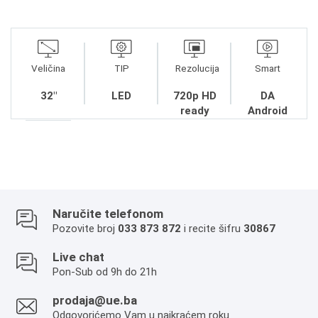
Veličina
TIP
Rezolucija
Smart
32"
LED
720p HD
DA
ready
Android
Naručite telefonom
Pozovite broj
033 873 872
i recite šifru
30867
Live chat
Pon-Sub od 9h do 21h
prodaja@ue.ba
Odgovorićemo Vam u najkraćem roku