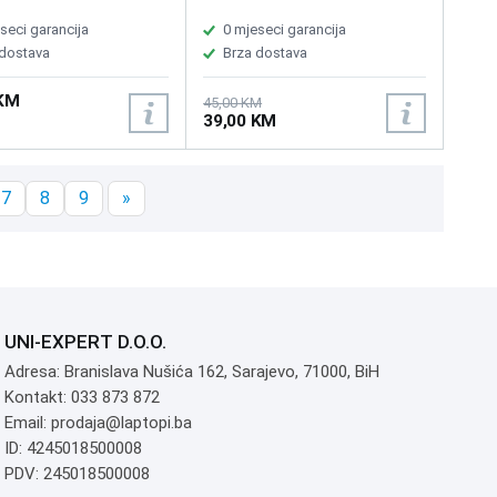
seci garancija
0 mjeseci garancija
 dostava
Brza dostava
 KM
45,00 KM
39,00 KM
7
8
9
»
UNI-EXPERT D.O.O.
Adresa: Branislava Nušića 162, Sarajevo, 71000, BiH
Kontakt: 033 873 872
Email: prodaja@laptopi.ba
ID: 4245018500008
PDV: 245018500008