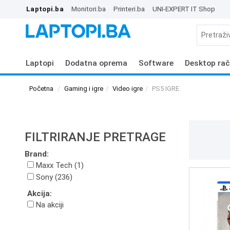
Laptopi.ba
Monitori.ba
Printeri.ba
UNI-EXPERT IT Shop
Laptopi
Dodatna oprema
Software
Desktop rač
Početna
Gaming i igre
Video igre
PS5 IGRE
FILTRIRANJE PRETRAGE
Brand:
Maxx Tech (1)
Sony (236)
Akcija:
Na akciji