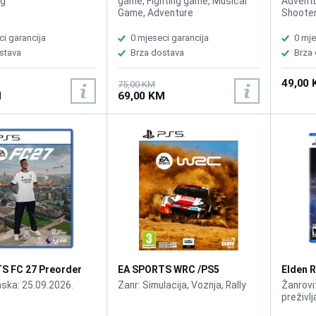
ng
game, Fighting game, Musical
Adventu
Game, Adventure
Shoote
ci garancija
0 mjeseci garancija
0 mje
stava
Brza dostava
Brza
49,00
75,00 KM
M
69,00 KM
S FC 27 Preorder
EA SPORTS WRC /PS5
Elden R
aska: 25.09.2026.
Zanr: Simulacija, Voznja, Rally
Žanrovi:
preživl