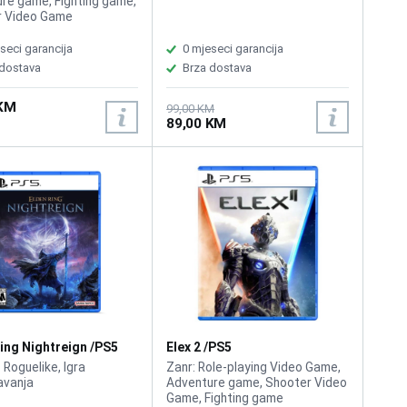
re game, Fighting game,
r Video Game
seci garancija
0 mjeseci garancija
 dostava
Brza dostava
 KM
99,00 KM
89,00 KM
ing Nightreign /PS5
Elex 2 /PS5
 Roguelike, Igra
Zanr: Role-playing Video Game,
javanja
Adventure game, Shooter Video
Game, Fighting game