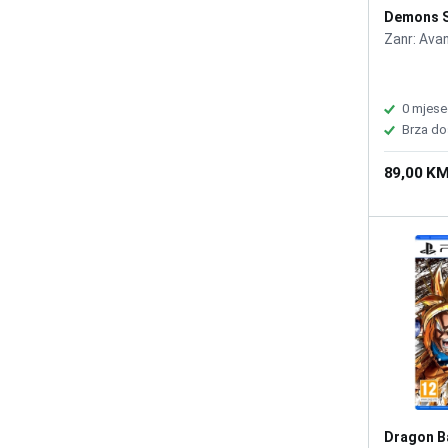
Demons S
Zanr: Ava
0 mjese
Brza do
89,00 K
Dragon Ba