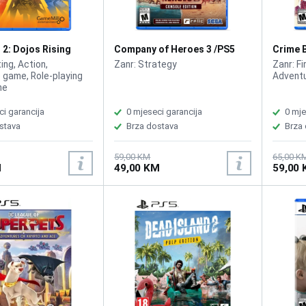
 2: Dojos Rising
Company of Heroes 3 /PS5
Crime 
ing, Action,
Zanr: Strategy
Zanr: F
 game, Role-playing
Advent
me
ci garancija
0 mjeseci garancija
0 mje
stava
Brza dostava
Brza
59,00 KM
65,00 K
M
49,00 KM
59,00