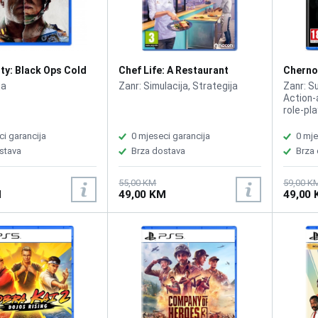
uty: Black Ops Cold
Chef Life: A Restaurant
Cherno
Simulator Al Forno Edition
ja
Zanr: Simulacija, Strategija
Zanr: Su
/PS5
Action-
role-pl
ci garancija
0 mjeseci garancija
0 mje
stava
Brza dostava
Brza
55,00 KM
59,00 K
M
49,00 KM
49,00