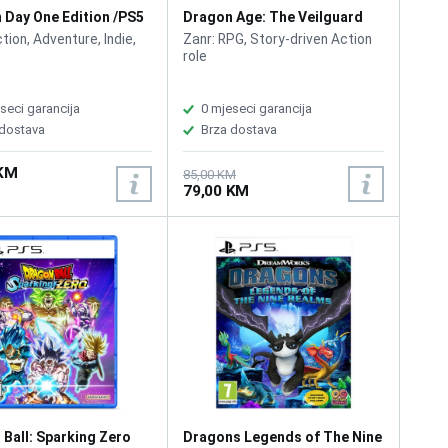
 Day One Edition /PS5
Dragon Age: The Veilguard
/PS5
tion, Adventure, Indie,
Zanr: RPG, Story-driven Action
role
seci garancija
0 mjeseci garancija
 dostava
Brza dostava
 KM
85,00 KM
79,00 KM
Ball: Sparking Zero
Dragons Legends of The Nine