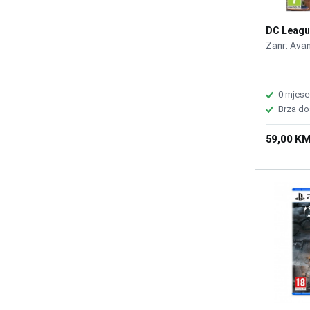
DC Leagu
The Adven
Zanr: Ava
Ace /PS5
0 mjese
Brza do
59,00 K