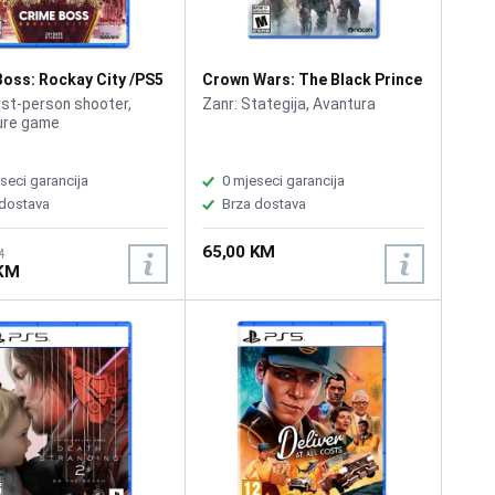
Boss: Rockay City /PS5
Crown Wars: The Black Prince
/PS5
irst-person shooter,
Zanr: Stategija, Avantura
ure game
seci garancija
0 mjeseci garancija
 dostava
Brza dostava
65,00 KM
M
 KM