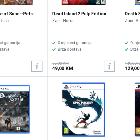
e of Super-Pets:
Dead Island 2 Pulp Edition
Death S
tures of Krypto and
/PS5
Beach 
ntura
Zanr: Horor
Zanr: A
ci garancija
0 mjeseci garancija
0 mje
stava
Brza dostava
Brza
M
55,00 KM
149,00 
49,00 KM
129,0