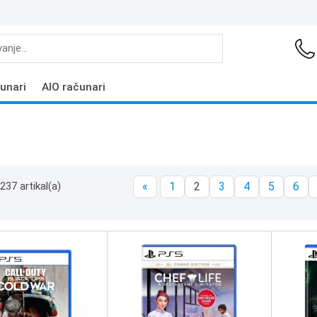
unari
AIO računari
237 artikal(a)
«
1
2
3
4
5
6