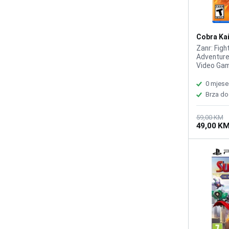
Cobra Kai
/PS5
Zanr: Fight
Adventure
Video Ga
0 mjese
Brza do
59,00 KM
49,00 K