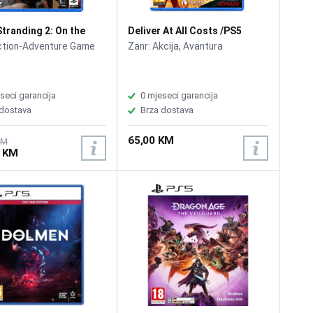
tranding 2: On the
Deliver At All Costs /PS5
/PS5
ction-Adventure Game
Zanr: Akcija, Avantura
seci garancija
0 mjeseci garancija
 dostava
Brza dostava
65,00 KM
KM
0 KM