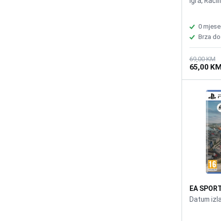
igra, Raci
0 mjese
Brza do
69,00 KM
65,00 K
EA SPORT
/PS5
Datum izl