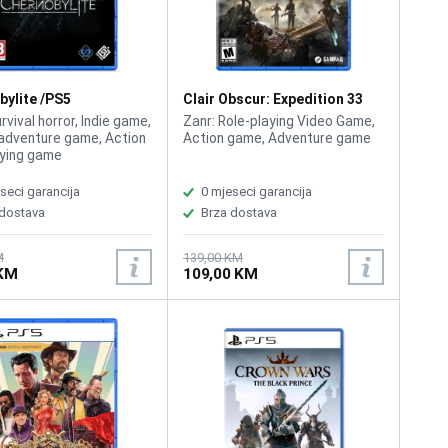
bylite /PS5
Clair Obscur: Expedition 33
/PS5
rvival horror, Indie game,
Zanr: Role-playing Video Game,
adventure game, Action
Action game, Adventure game
aying game
seci garancija
0 mjeseci garancija
 dostava
Brza dostava
M
139,00 KM
 KM
109,00 KM