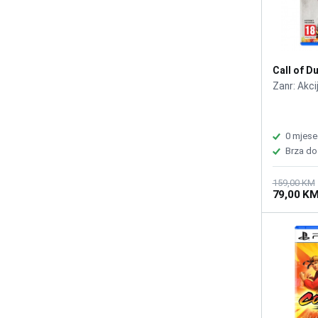
Call of D
War /PS5
Zanr: Akci
0 mjese
Brza do
159,00 KM
79,00 K