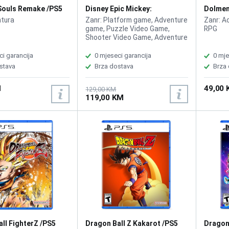
ouls Remake /PS5
Disney Epic Mickey:
Dolmen
Rebrushed /PS5
ntura
Zanr: Platform game, Adventure
Zanr: Ac
game, Puzzle Video Game,
RPG
Shooter Video Game, Adventure
ci garancija
0 mjeseci garancija
0 mje
stava
Brza dostava
Brza
M
49,00
129,00 KM
119,00 KM
ll FighterZ /PS5
Dragon Ball Z Kakarot /PS5
Dragon 