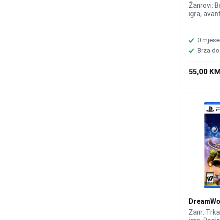
Žanrovi: B
igra, avan
0 mjese
Brza do
55,00 K
DreamWor
Racing /
Zanr: Trka