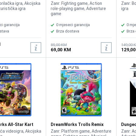
/PS5
orilačka igra, Akcijska
Zanr: Fighting game, Action
Zanr: Bo
turistička igra
role-playing game, Adventure
igra
game
ci garancija
0 mjeseci garancija
0 mje
stava
Brza dostava
Brza
M
85,00 KM
149,00 
69,00 KM
129,0
ks All-Star Kart
DreamWorks Trolls Remix
Dungeo
PS5
Rescue /PS5
Allianc
ća videoigra, Akcijska
Zanr: Platform game, Adventure
Zanr: A