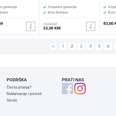
ci garancija
0 mjeseci garancija
0 mje
stava
Brza dostava
Brza
KM
83,00
79,00 KM
55,00 KM
«
1
2
3
4
5
6
PODRŠKA
PRATI NAS
Česta pitanja?
Reklamacije i povrati
Servis