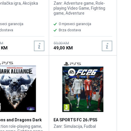
Realms /PS5
rilačka igra, Akcijska
Zanr: Adventure game, Role-
playing Video Game, Fighting
game, Adventure
seci garancija
0 mjeseci garancija
 dostava
Brza dostava
KM
59,00 KM
0 KM
49,00 KM
ns and Dragons Dark
EA SPORTS FC 26 /PS5
e /PS5
ction role-playing game,
Zanr: Simulacija, Fudbal