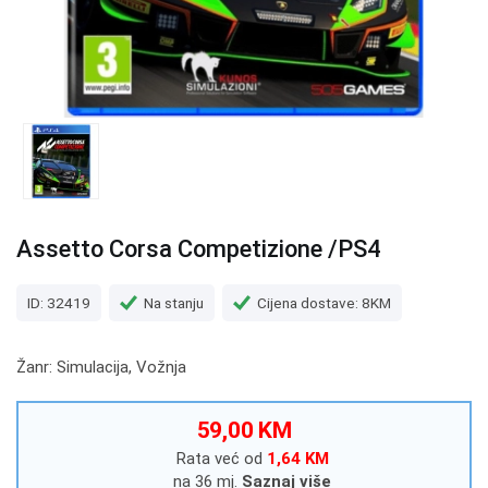
Assetto Corsa Competizione /PS4
ID: 32419
Na stanju
Cijena dostave: 8KM
Žanr: Simulacija, Vožnja
59,00 KM
Rata već od
1,64 KM
na 36 mj.
Saznaj više