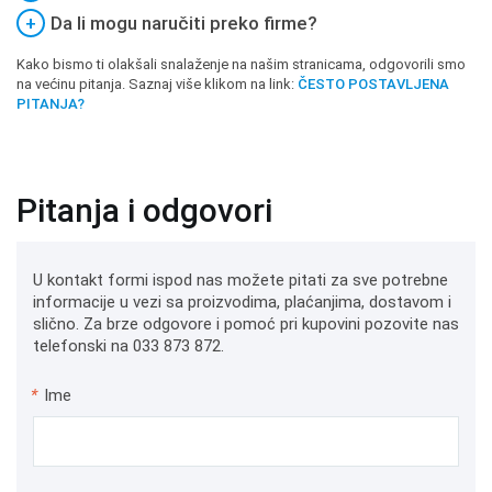
+
Da li mogu naručiti preko firme?
Kako bismo ti olakšali snalaženje na našim stranicama, odgovorili smo
na većinu pitanja. Saznaj više klikom na link:
ČESTO POSTAVLJENA
PITANJA?
Pitanja i odgovori
U kontakt formi ispod nas možete pitati za sve potrebne
informacije u vezi sa proizvodima, plaćanjima, dostavom i
slično. Za brze odgovore i pomoć pri kupovini pozovite nas
telefonski na 033 873 872.
*
Ime