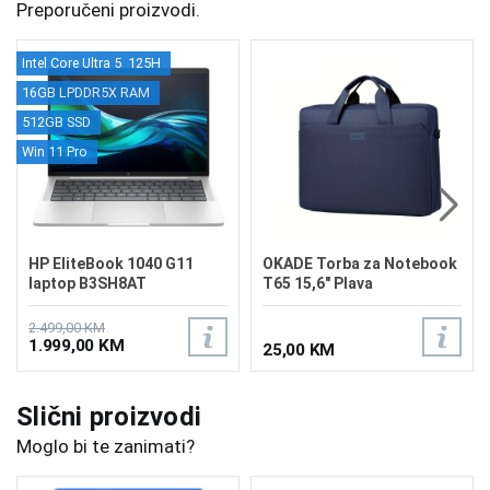
Preporučeni proizvodi.
Intel Core Ultra 5 125H
16GB LPDDR5X RAM
512GB SSD
Win 11 Pro
HP EliteBook 1040 G11
OKADE Torba za Notebook
laptop B3SH8AT
T65 15,6" Plava
2.499,00 KM
1.999,00 KM
25,00 KM
Slični proizvodi
Moglo bi te zanimati?