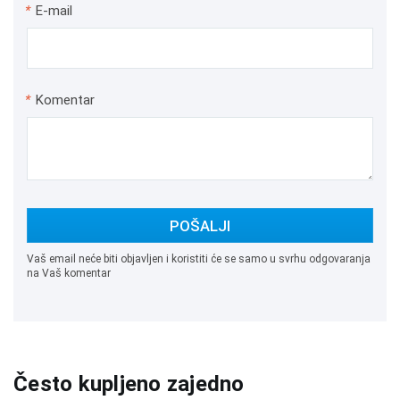
*
E-mail
*
Komentar
POŠALJI
Vaš email neće biti objavljen i koristiti će se samo u svrhu odgovaranja
na Vaš komentar
Često kupljeno zajedno