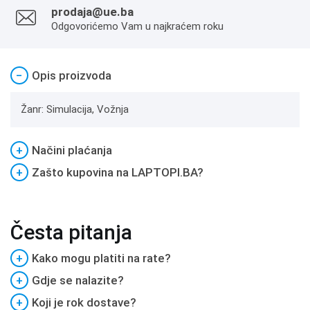
prodaja@ue.ba
Odgovorićemo Vam u najkraćem roku
−
Opis proizvoda
Žanr: Simulacija, Vožnja
+
Načini plaćanja
+
Zašto kupovina na LAPTOPI.BA?
Česta pitanja
+
Kako mogu platiti na rate?
+
Gdje se nalazite?
+
Koji je rok dostave?