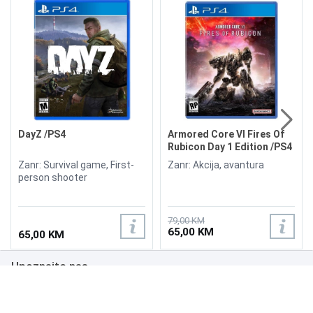
DayZ /PS4
Armored Core VI Fires Of
Rubicon Day 1 Edition /PS4
Zanr: Survival game, First-
Zanr: Akcija, avantura
person shooter
79,00 KM
65,00 KM
65,00 KM
Upoznajte nas
Poslovanje