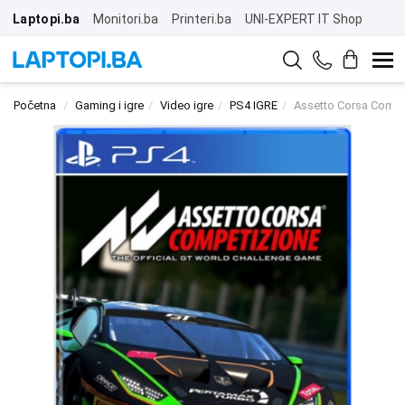
Laptopi.ba
Monitori.ba
Printeri.ba
UNI-EXPERT IT Shop
Početna
Gaming i igre
Video igre
PS4 IGRE
Assetto Corsa Compe