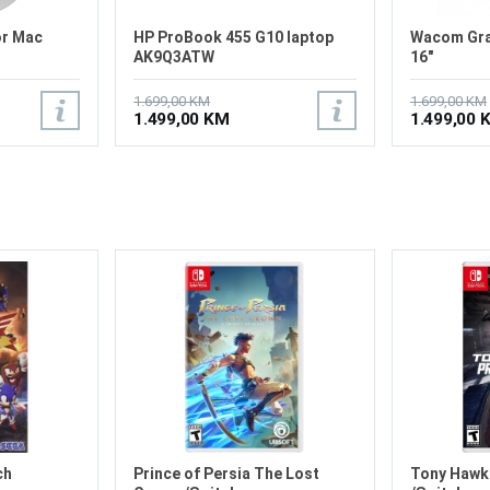
or Mac
HP ProBook 455 G10 laptop
Wacom Graf
AK9Q3ATW
16"
1.699,00 KM
1.699,00 KM
1.499,00 KM
1.499,00 
ch
Prince of Persia The Lost
Tony Hawks