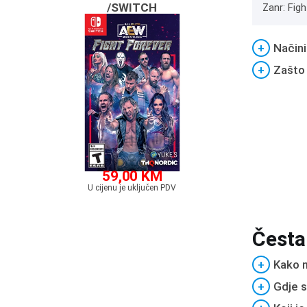
/SWITCH
Zanr: Fig
+
Načini
+
Zašto
59,00 KM
U cijenu je uključen PDV
Česta
+
Kako m
+
Gdje s