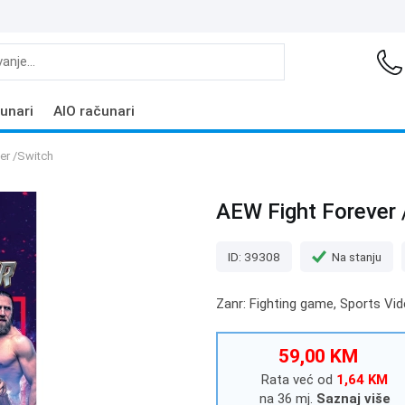
unari
AIO računari
er /Switch
AEW Fight Forever 
ID: 39308
Na stanju
Zanr: Fighting game, Sports V
59,00 KM
Rata već od
1,64 KM
na 36 mj.
Saznaj više