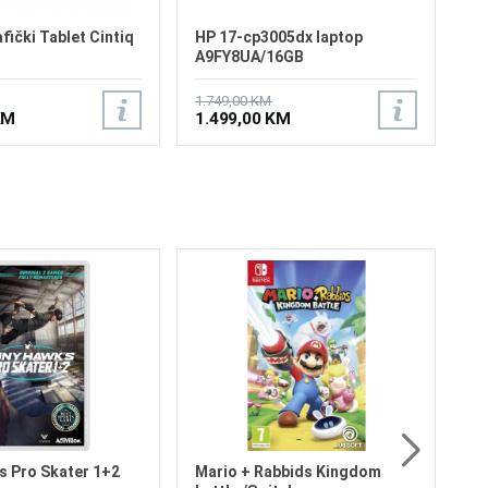
ički Tablet Cintiq
HP 17-cp3005dx laptop
A9FY8UA/16GB
1.749,00 KM
KM
1.499,00 KM
Be
Za
Pl
75
6
 Pro Skater 1+2
Mario + Rabbids Kingdom