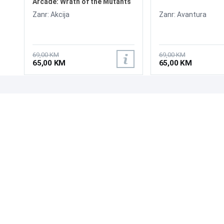
Arcade: Wrath of the Mutants
/Switch
Zanr: Akcija
Zanr: Avantura
69,00 KM
69,00 KM
65,00 KM
65,00 KM
UPOZNAJTE NAS
POSLOVANJE
O nama
Uslovi poslovanja
Prodajna mjesta
Načini plaćanja
Kontaktirajte nas
Sigurnost plaćanja
Zašto kupiti od nas?
Načini dostave
NAČINI PLAĆANJA