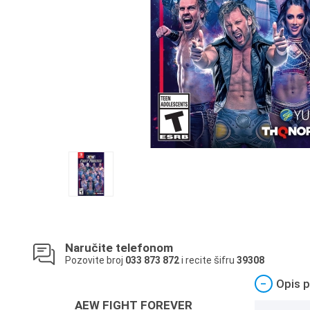
Naručite telefonom
Pozovite broj
033 873 872
i recite šifru
39308
−
Opis p
AEW FIGHT FOREVER