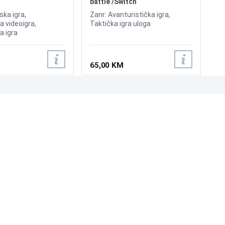
battle /Switch
ska igra,
Zanr: Avanturistička igra,
a videoigra,
Taktička igra uloga
a igra
65,00 KM
UNI-EXPERT D.O.O.
Adresa: Branislava Nušića 162, Sarajevo, 71000, BiH
Kontakt: 033 873 872
Email: prodaja@laptopi.ba
ID: 4245018500008
PDV: 245018500008