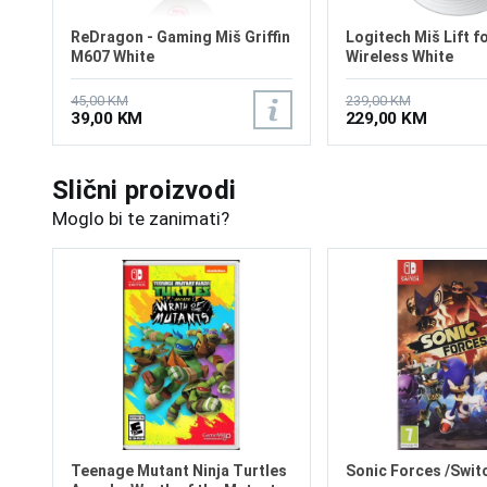
ReDragon - Gaming Miš Griffin
Logitech Miš Lift f
M607 White
Wireless White
45,00 KM
239,00 KM
39,00 KM
229,00 KM
Slični proizvodi
Moglo bi te zanimati?
Teenage Mutant Ninja Turtles
Sonic Forces /Swit