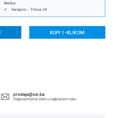
Merkur
Sarajevo - Titova 34
U
KUPI 1-KLIKOM
prodaja@ue.ba
Odgovorićemo Vam u najkraćem roku