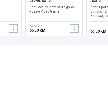
Crown /Switch
/Switch
Zanr: Action-adventure game,
Žanr: Sport
Puzzle Video Game
Simulacijsk
Simulacijsk
69,00 KM
65,00 KM
65,00 KM
PODRŠKA
PRATI NAS
Česta pitanja?
Reklamacije i povrati
Servis