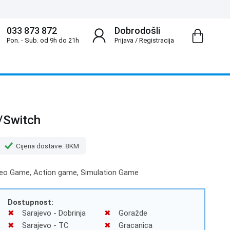
033 873 872
Dobrodošli
Pon. - Sub. od 9h do 21h
Prijava
/
Registracija
/Switch
Cijena dostave: 8KM
ideo Game, Action game, Simulation Game
Dostupnost:
Sarajevo - Dobrinja
Goražde
Sarajevo - TC
Gracanica