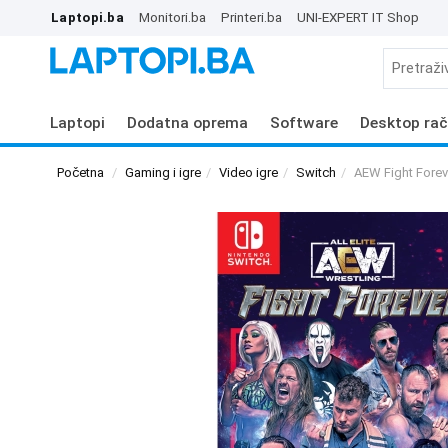
Laptopi.ba
Monitori.ba
Printeri.ba
UNI-EXPERT IT Shop
Laptopi
Dodatna oprema
Software
Desktop rač
Početna
Gaming i igre
Video igre
Switch
AEW Fight Forev