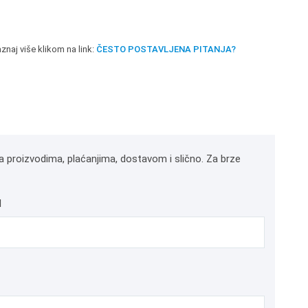
znaj više klikom na link:
ČESTO POSTAVLJENA PITANJA?
a proizvodima, plaćanjima, dostavom i slično. Za brze
l