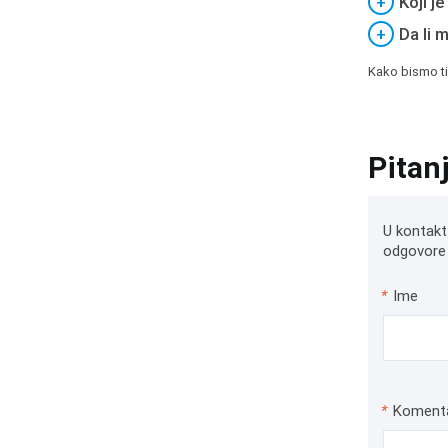
+
Koji j
+
Da li 
Kako bismo ti
Pitan
U kontakt
odgovore 
*
Ime
*
Koment