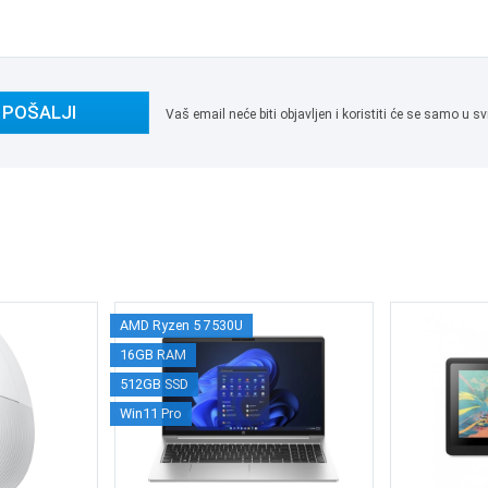
POŠALJI
Vaš email neće biti objavljen i koristiti će se samo u
AMD Ryzen 5 7530U
16GB RAM
512GB SSD
Win11 Pro