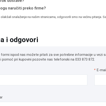
e rok dostave?
mogu naručiti preko firme?
 olakšali snalaženje na našim stranicama, odgovorili smo na većinu pitanja. Sa
ja i odgovori
 formi ispod nas možete pitati za sve potrebne informacije u vezi s
i pomoć pri kupovini pozovite nas telefonski na 033 873 872.
*
E-mai
ar