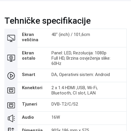
Tehničke specifikacije
Ekran
40" (inch) / 101,6cm
veličina
Ekran
Panel: LED, Rezolucija: 1080p
ostalo
Full HD, Brzina osvježenja slike:
60Hz
Smart
DA, Operativni sistem: Android
Konektori
2 x 1.4 HDMI ,USB, Wi-Fi,
Bluetooth, Cl slot, LAN
Tjuneri
DVB-T2/C/S2
Audio
16W
Dimenzija
905x 186 mm x 575