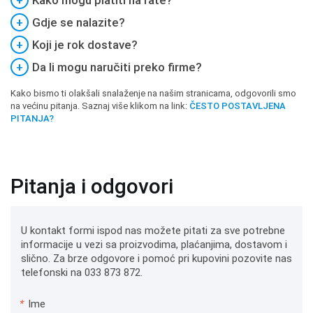
+
Kako mogu platiti na rate?
+
Gdje se nalazite?
+
Koji je rok dostave?
+
Da li mogu naručiti preko firme?
Kako bismo ti olakšali snalaženje na našim stranicama, odgovorili smo
na većinu pitanja. Saznaj više klikom na link:
ČESTO POSTAVLJENA
PITANJA?
Pitanja i odgovori
U kontakt formi ispod nas možete pitati za sve potrebne
informacije u vezi sa proizvodima, plaćanjima, dostavom i
slično. Za brze odgovore i pomoć pri kupovini pozovite nas
telefonski na 033 873 872.
*
Ime