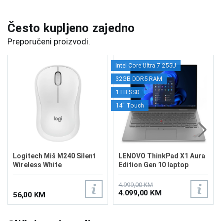
Često kupljeno zajedno
Preporučeni proizvodi.
Intel Core Ultra 7 255U
32GB DDR5 RAM
1TB SSD
14" Touch
Logitech Miš M240 Silent
LENOVO ThinkPad X1 Aura
Wireless White
Edition Gen 10 laptop
21Q0002XUS
4.999,00 KM
4.099,00 KM
56,00 KM