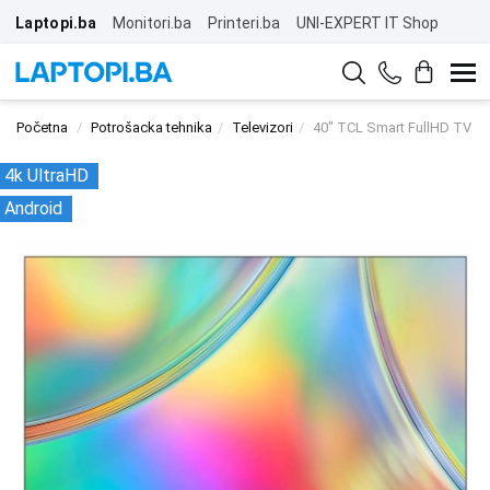
Laptopi.ba
Monitori.ba
Printeri.ba
UNI-EXPERT IT Shop
Početna
Potrošacka tehnika
Televizori
40" TCL Smart FullHD TV 4
4k UltraHD
Android