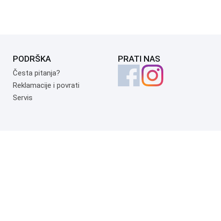
PODRŠKA
PRATI NAS
Česta pitanja?
Reklamacije i povrati
Servis
Copyright 1999.-2026. UNI-EXPERT d.o.o. Sva prava zadržana