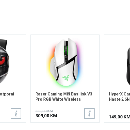
otporni
Razer Gaming Miš Basilisk V3
HyperX Gam
Pro RGB White Wireless
Haste 2 6
333,00 KM
309,00 KM
149,00 K