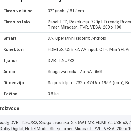
Ekran veličina
32" (inch) / 81,3cm
Ekran ostalo
Panel: LED, Rezolucija: 720p HD ready, Brzin
Timer, Miracast, PVR, VESA: 200 x 100
Smart
DA, Operativni sistem: Android
Konektori
HDMI x2, USB x2, AV input, CI +, Mini YPbPr 
Tjuneri
DVB-T2/C/S2
Audio
Snaga zvucnika: 2 x 5W RMS
Dimenzija
Sa postoljem: 732 x 474.6 x 195.6 (mm), Bez
Težina
3.8 kg
roizvoda
eady, DVB-T2/C/S2, Snaga zvucnika: 2 x 5W RMS, HDMI x2, USB x2, AV 
 Dolby Digital, Hotel Mode, Sleep Timer, Miracast, PVR, VESA: 200 x 