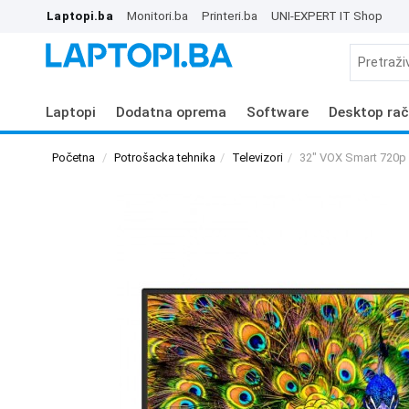
Laptopi.ba
Monitori.ba
Printeri.ba
UNI-EXPERT IT Shop
Laptopi
Dodatna oprema
Software
Desktop rač
Početna
Potrošacka tehnika
Televizori
32" VOX Smart 720