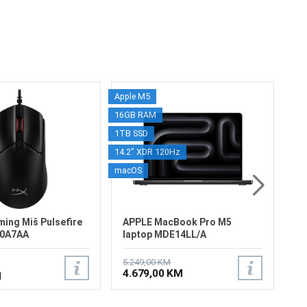
Apple M5
Qual
LE
16GB RAM
8GB
Z
1TB SSD
8" T
14.2" XDR 120Hz
AOSP
27
2
macOS
ing Miš Pulsefire
APPLE MacBook Pro M5
N0A7AA
laptop MDE14LL/A
5.249,00 KM
4.679,00 KM
M