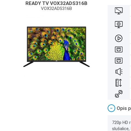
READY TV VOX32ADS316B
VOX32ADS316B
−
Opis p
720p HD r
slušalice,