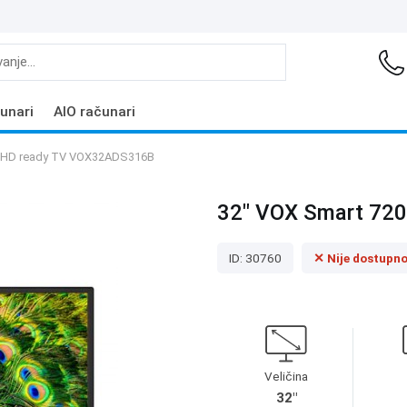
unari
AIO računari
p HD ready TV VOX32ADS316B
32" VOX Smart 72
ID: 30760
✕ Nije dostupn
Veličina
32"