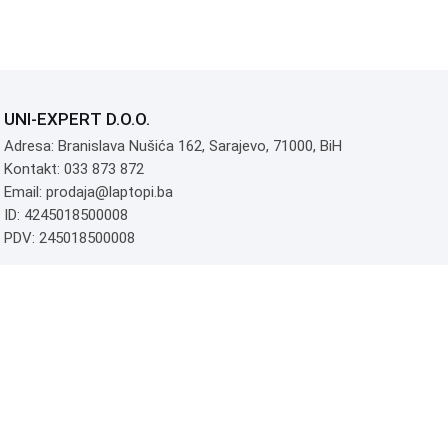
UNI-EXPERT D.O.O.
Adresa: Branislava Nušića 162, Sarajevo, 71000, BiH
Kontakt: 033 873 872
Email: prodaja@laptopi.ba
ID: 4245018500008
PDV: 245018500008