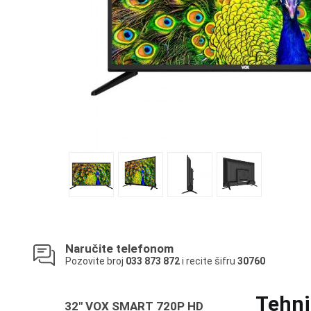
Naručite telefonom
Pozovite broj
033 873 872
i recite šifru
30760
Tehni
32" VOX SMART 720P HD