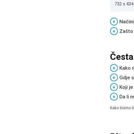
732 x 434 
+
Načini
+
Zašto
Česta
+
Kako m
+
Gdje s
+
Koji j
+
Da li 
Kako bismo ti