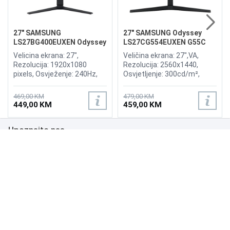
27" SAMSUNG
27" SAMSUNG Odyssey
LS27BG400EUXEN Odyssey
LS27CG554EUXEN G55C
G4 240Hz Display
165Hz Curved Display
Velicina ekrana: 27",
Veličina ekrana: 27",VA,
Rezolucija: 1920x1080
Rezolucija: 2560x1440,
pixels, Osvježenje: 240Hz,
Osvjetljenje: 300cd/m²,
AMD FreeSync Premium,
Vrijeme odziva: 1ms,
nVidia G-Sync, Osvjetljenje:
Osvježenje: 165Hz, AMD
469,00 KM
479,00 KM
400 cd/m², Vrijeme odziva:
FreeSync Premium Pro,
449,00 KM
459,00 KM
1ms, Priključci: 2xHDMI,
Priključci: HDMI, DisplayPort
Displayport 1.2
Upoznajte nas
Poslovanje
Podrška
NAČINI PLAĆANJA