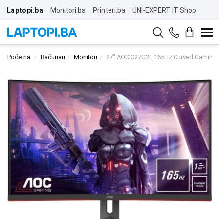
Laptopi.ba
Monitori.ba
Printeri.ba
UNI-EXPERT IT Shop
Početna
Računari
Monitori
27" AOC C27G2E 165Hz Curved Gaming 