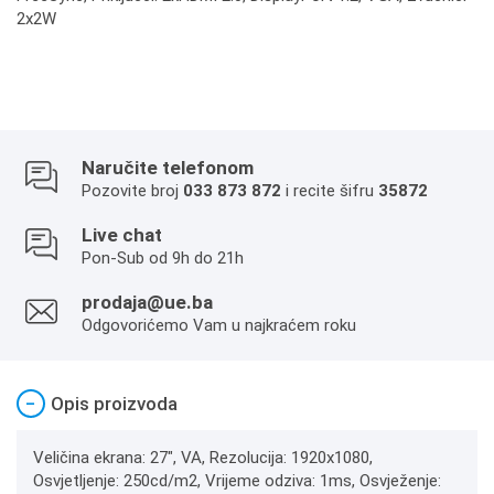
2x2W
Naručite telefonom
Pozovite broj
033 873 872
i recite šifru
35872
Live chat
Pon-Sub od 9h do 21h
prodaja@ue.ba
Odgovorićemo Vam u najkraćem roku
−
Opis proizvoda
Veličina ekrana: 27", VA, Rezolucija: 1920x1080,
Osvjetljenje: 250cd/m2, Vrijeme odziva: 1ms, Osvježenje: