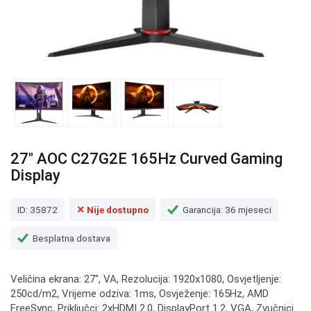
27" AOC C27G2E 165Hz Curved Gaming
Display
ID: 35872
✕ Nije dostupno
Garancija: 36 mjeseci
Besplatna dostava
Veličina ekrana: 27", VA, Rezolucija: 1920x1080, Osvjetljenje:
250cd/m2, Vrijeme odziva: 1ms, Osvježenje: 165Hz, AMD
FreeSync, Priključci: 2xHDMI 2.0, DisplayPort 1.2, VGA, Zvučnici