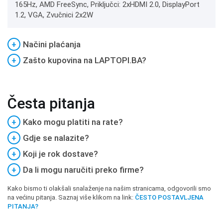
165Hz, AMD FreeSync, Priključci: 2xHDMI 2.0, DisplayPort
1.2, VGA, Zvučnici 2x2W
+
Načini plaćanja
+
Zašto kupovina na LAPTOPI.BA?
Česta pitanja
+
Kako mogu platiti na rate?
+
Gdje se nalazite?
+
Koji je rok dostave?
+
Da li mogu naručiti preko firme?
Kako bismo ti olakšali snalaženje na našim stranicama, odgovorili smo
na većinu pitanja. Saznaj više klikom na link:
ČESTO POSTAVLJENA
PITANJA?