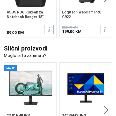
ASUS ROG Ruksak za
Logitech WebCam PRO
Notebook Ranger 18"
C922
229,00 KM
199,00 KM
89,00 KM
Slični proizvodi
Moglo bi te zanimati?
144Hz
23.8" PHILIPS
24" SAMSUNG