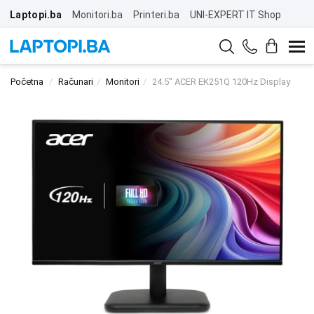
Laptopi.ba
Monitori.ba
Printeri.ba
UNI-EXPERT IT Shop
Početna
Računari
Monitori
24.5" ACER EK251Q 120Hz Display