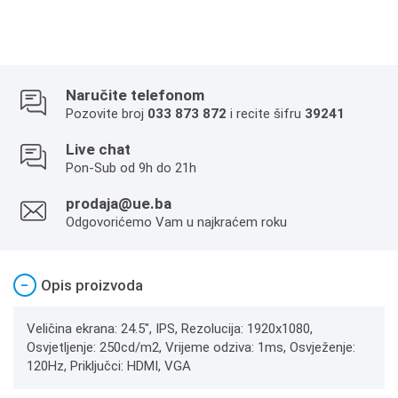
Naručite telefonom
Pozovite broj
033 873 872
i recite šifru
39241
Live chat
Pon-Sub od 9h do 21h
prodaja@ue.ba
Odgovorićemo Vam u najkraćem roku
−
Opis proizvoda
Veličina ekrana: 24.5", IPS, Rezolucija: 1920x1080,
Osvjetljenje: 250cd/m2, Vrijeme odziva: 1ms, Osvježenje:
120Hz, Priključci: HDMI, VGA