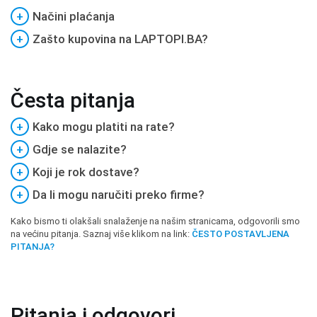
+
Načini plaćanja
+
Zašto kupovina na LAPTOPI.BA?
Česta pitanja
+
Kako mogu platiti na rate?
+
Gdje se nalazite?
+
Koji je rok dostave?
+
Da li mogu naručiti preko firme?
Kako bismo ti olakšali snalaženje na našim stranicama, odgovorili smo
na većinu pitanja. Saznaj više klikom na link:
ČESTO POSTAVLJENA
PITANJA?
Pitanja i odgovori