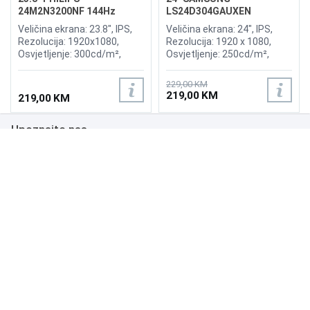
24M2N3200NF 144Hz
LS24D304GAUXEN
Gaming Display
Essential S30GD 100Hz
Veličina ekrana: 23.8", IPS,
Veličina ekrana: 24", IPS,
Display
Rezolucija: 1920x1080,
Rezolucija: 1920 x 1080,
Osvjetljenje: 300cd/m²,
Osvjetljenje: 250cd/m²,
Vrijeme odziva: 4ms,
Vrijeme odziva: 5ms,
Osvježenje: 144Hz,
Osvježenje: 100Hz,
229,00 KM
Priključci: DP, HDMI
Kontrast: 1.000:1, Priključci:
219,00 KM
219,00 KM
HDMI 1.4, D-Sub, Speaker: No
Upoznajte nas
Poslovanje
Podrška
NAČINI PLAĆANJA