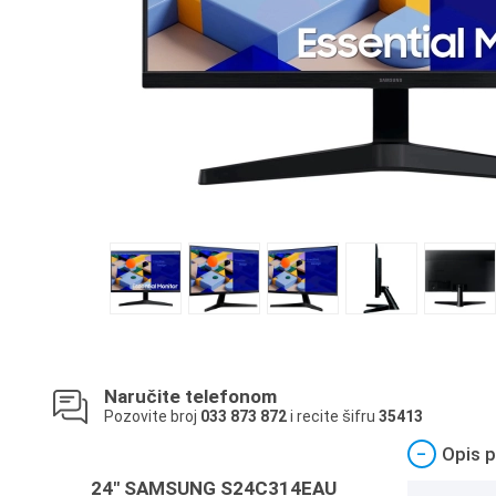
Naručite telefonom
Pozovite broj
033 873 872
i recite šifru
35413
−
Opis p
24" SAMSUNG S24C314EAU