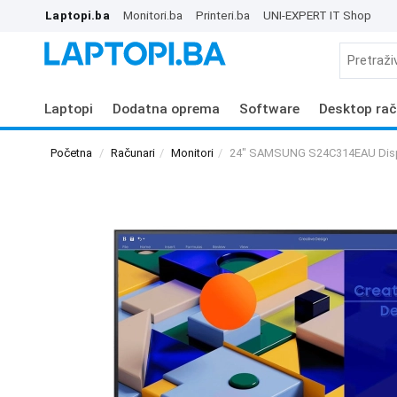
Laptopi.ba
Monitori.ba
Printeri.ba
UNI-EXPERT IT Shop
Laptopi
Dodatna oprema
Software
Desktop rač
Početna
Računari
Monitori
24" SAMSUNG S24C314EAU Dis