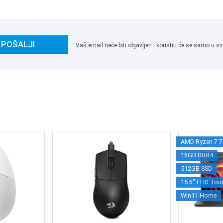
POŠALJI
Vaš email neće biti objavljen i koristiti će se samo u
AMD Ryzen 7 
16GB DDR4
512GB SSD
15.6" FHD Tou
Win11 Home