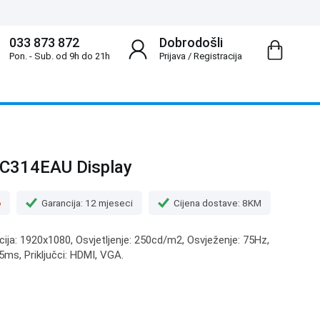
033 873 872
Dobrodošli
Pon. - Sub. od 9h do 21h
Prijava
/
Registracija
C314EAU Display
o
Garancija: 12 mjeseci
Cijena dostave: 8KM
ucija: 1920x1080, Osvjetljenje: 250cd/m2, Osvježenje: 75Hz,
ms, Priključci: HDMI, VGA.