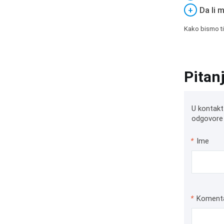
+
Da li 
Kako bismo ti
Pitan
U kontakt
odgovore 
*
Ime
*
Koment