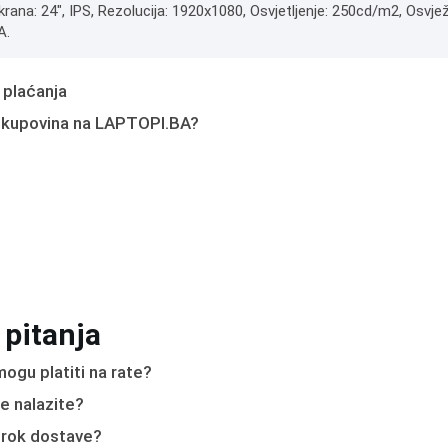
krana: 24", IPS, Rezolucija: 1920x1080, Osvjetljenje: 250cd/m2, Osvje
A.
 plaćanja
 kupovina na LAPTOPI.BA?
 pitanja
ogu platiti na rate?
e nalazite?
e rok dostave?