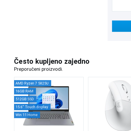
Često kupljeno zajedno
Preporučeni proizvodi.
AMD Ryzen 7 5825U
16GB RAM
512GB SSD
15.6" Touch display
Win 11 Home