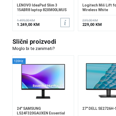
LENOVO IdeaPad Slim 3
Logitech Miš Lift f
15ABR8 laptop 82XM00LMUS
Wireless White
1.499,00 KM
239,00 KM
1.249,00 KM
229,00 KM
Slični proizvodi
Moglo bi te zanimati?
120Hz
24" SAMSUNG
27" DELL SE2726H-5
LS24F320GAUXEN Essential