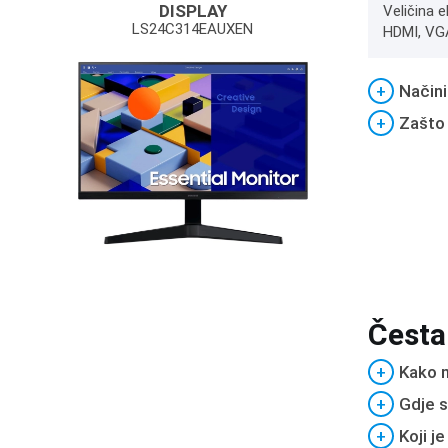
DISPLAY
Veličina e
LS24C314EAUXEN
HDMI, VG
+
Načini
+
Zašto
Česta
+
Kako m
+
Gdje s
+
Koji j