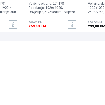
Display
Gaming G3
IPS,
Veličina ekrana: 27", IPS,
Veličina ekr
: 1920 ×
Rezolucija: 1920x1080,
1920x1080, 
tljenje: 300
Osvjetljenje: 250cd/m², Vrijeme
250cd/m², 
va: 1 ms
odziva: 5ms, Osvježenje:
Osvježenje
 144 Hz,
120Hz, Priključci: 2x HDMI, Eye
Kontrast: 3.
299,00 KM
359,00 KM
učci: 2×
Saver Mode, Flicker Free
HDMI 2.0, D
269,00 KM
299,00 K
00 mm,
Type-A, Ula
ekrana
a zaštitu
)
PODRŠKA
PRATI NAS
Česta pitanja?
Reklamacije i povrati
Servis