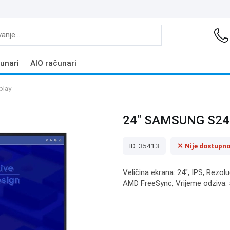
unari
AIO računari
play
24" SAMSUNG S24
ID: 35413
✕ Nije dostupn
Veličina ekrana: 24", IPS, Rezol
AMD FreeSync, Vrijeme odziva: 5