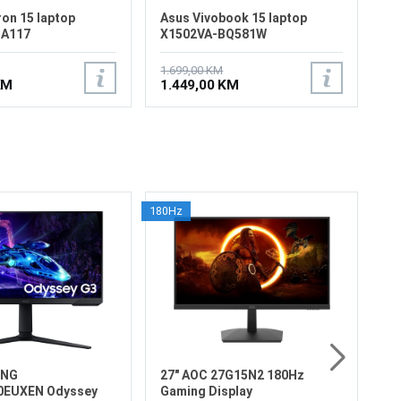
ron 15 laptop
Asus Vivobook 15 laptop
-A117
X1502VA-BQ581W
1.699,00 KM
KM
1.449,00 KM
180Hz
27
Ga
Ve
Re
Os
od
24
33
Pr
2
Di
UNG
27" AOC 27G15N2 180Hz
0EUXEN Odyssey
Gaming Display