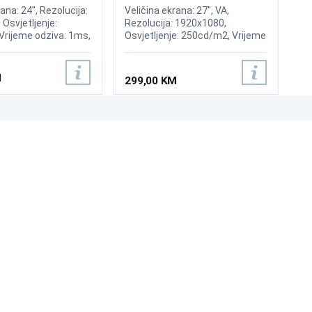
0D 180Hz Display
ana: 24", Rezolucija:
Veličina ekrana: 27", VA,
Osvjetljenje:
Rezolucija: 1920x1080,
Vrijeme odziva: 1ms,
Osvjetljenje: 250cd/m2, Vrijeme
: 180Hz, FreeSync,
odziva: 1ms, Osvježenje:
000:1, Priključci:
180Hz, Priključci: HDMI 2.0,
isplayPort 1.4, USB
DisplayPort 1.4,
M
299,00 KM
z za slušalice, Pivot
UNI-EXPERT D.O.O.
Adresa: Branislava Nušića 162, Sarajevo, 71000, BiH
Kontakt: 033 873 872
Email: prodaja@laptopi.ba
ID: 4245018500008
PDV: 245018500008