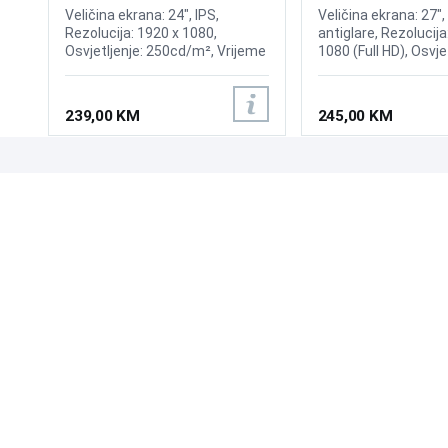
S3 S32GF 120Hz Display
Veličina ekrana: 24", IPS,
Veličina ekrana: 27", 
Rezolucija: 1920 x 1080,
antiglare, Rezolucija
Osvjetljenje: 250cd/m², Vrijeme
1080 (Full HD), Osvje
odziva: 5ms, Osvježenje:
cd/m², Vrijeme odzi
120Hz, Priključci: 2xHDMI
(MPRT), Osvježenje:
AMD FreeSync, Priklj
239,00 KM
245,00 KM
HDMI, VESA 100 × 1
mogućnost nagiba 
(Tilt), tehnologija z
očiju (Low Blue Light
UPOZNAJTE NAS
POSLOVANJE
O nama
Uslovi poslovanja
Prodajna mjesta
Načini plaćanja
Kontaktirajte nas
Sigurnost plaćanja
Zašto kupiti od nas?
Načini dostave
NAČINI PLAĆANJA