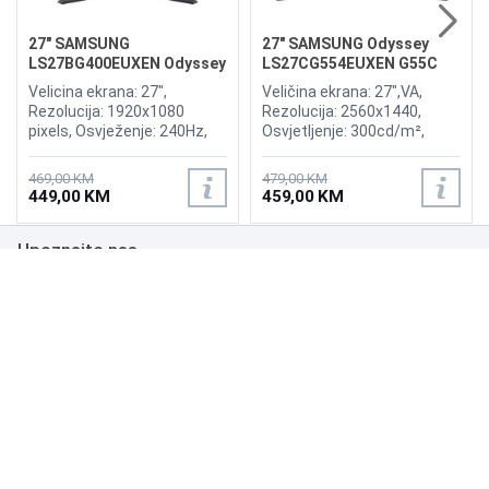
27" SAMSUNG
27" SAMSUNG Odyssey
LS27BG400EUXEN Odyssey
LS27CG554EUXEN G55C
G4 240Hz Display
165Hz Curved Display
Velicina ekrana: 27",
Veličina ekrana: 27",VA,
Rezolucija: 1920x1080
Rezolucija: 2560x1440,
pixels, Osvježenje: 240Hz,
Osvjetljenje: 300cd/m²,
AMD FreeSync Premium,
Vrijeme odziva: 1ms,
nVidia G-Sync, Osvjetljenje:
Osvježenje: 165Hz, AMD
469,00 KM
479,00 KM
400 cd/m², Vrijeme odziva:
FreeSync Premium Pro,
449,00 KM
459,00 KM
1ms, Priključci: 2xHDMI,
Priključci: HDMI, DisplayPort
Displayport 1.2
Upoznajte nas
Poslovanje
Podrška
NAČINI PLAĆANJA