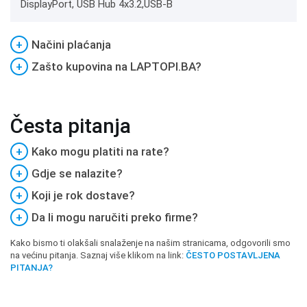
DisplayPort, USB Hub 4x3.2,USB-B
+
Načini plaćanja
+
Zašto kupovina na LAPTOPI.BA?
Česta pitanja
+
Kako mogu platiti na rate?
+
Gdje se nalazite?
+
Koji je rok dostave?
+
Da li mogu naručiti preko firme?
Kako bismo ti olakšali snalaženje na našim stranicama, odgovorili smo
na većinu pitanja. Saznaj više klikom na link:
ČESTO POSTAVLJENA
PITANJA?