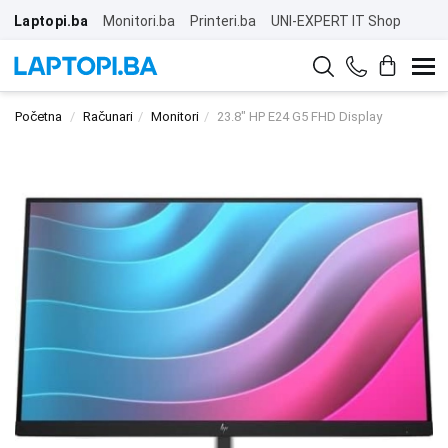
Laptopi.ba
Monitori.ba
Printeri.ba
UNI-EXPERT IT Shop
Početna
Računari
Monitori
23.8" HP E24 G5 FHD Display