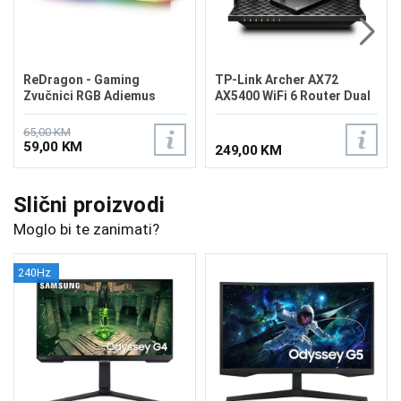
ReDragon - Gaming
TP-Link Archer AX72
Zvučnici RGB Adiemus
AX5400 WiFi 6 Router Dual
GS560
Band
65,00 KM
59,00 KM
249,00 KM
Slični proizvodi
Moglo bi te zanimati?
240Hz