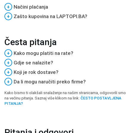
+
Načini plaćanja
+
Zašto kupovina na LAPTOPI.BA?
Česta pitanja
+
Kako mogu platiti na rate?
+
Gdje se nalazite?
+
Koji je rok dostave?
+
Da li mogu naručiti preko firme?
Kako bismo ti olakšali snalaženje na našim stranicama, odgovorili smo
na većinu pitanja. Saznaj više klikom na link:
ČESTO POSTAVLJENA
PITANJA?
Pitanja i odgovori