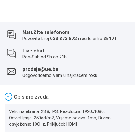
Naručite telefonom
Pozovite broj
033 873 872
i recite šifru
35171
Live chat
Pon-Sub od 9h do 21h
prodaja@ue.ba
Odgovorićemo Vam u najkraćem roku
−
Opis proizvoda
Veličina ekrana: 23.8, IPS, Rezolucija: 1920x1080,
Osvjetljenje: 250cd/m2, Vrijeme odziva: 1ms, Brzina
osvježenja: 100Hz, Priključci: HDMI