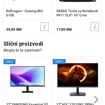
ReDragon - Gaming Miš
OKADE Torba za Notebook
G105
9911 15,6"-16" Crna
39,00 KM
17,00 KM
Slični proizvodi
Moglo bi te zanimati?
120Hz
180Hz
27" SAMSUNG Essential S3
27" AOC 27G15N2 180Hz