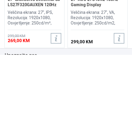
LS27F320GAUXEN 120Hz
Gaming Display
Display
Veličina ekrana: 27", IPS,
Veličina ekrana: 27", VA,
Rezolucija: 1920x1080,
Rezolucija: 1920x1080,
Osvjetljenje: 250cd/m²,
Osvjetljenje: 250cd/m2,
Vrijeme odziva: 5ms,
Vrijeme odziva: 1ms,
Osvježenje: 120Hz,
Osvježenje: 180Hz,
299,00 KM
Priključci: 2x HDMI, Eye
Priključci: HDMI 2.0,
269,00 KM
299,00 KM
Saver Mode, Flicker Free
DisplayPort 1.4,
Upoznajte nas
Poslovanje
Podrška
NAČINI PLAĆANJA