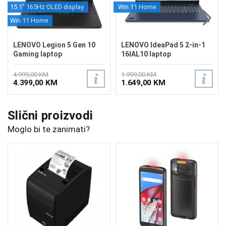
15.1" 165Hz OLED display
Win 11 Home
Win 11 Home
LENOVO Legion 5 Gen 10
LENOVO IdeaPad 5 2-in-1
Gaming laptop
16IAL10 laptop
83F1CTO1WW/1TB
83KS0007US
4.999,00 KM
1.999,00 KM
4.399,00 KM
1.649,00 KM
Slični proizvodi
Moglo bi te zanimati?