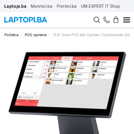
Laptopi.ba
Monitori.ba
Printeri.ba
UNI-EXPERT IT Shop
Početna
POS oprema
15.6" Gsan POS AiO System Touchscreen GS-T