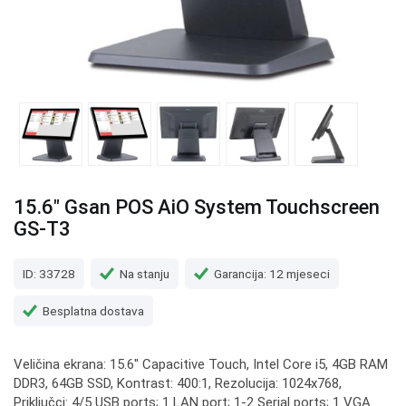
15.6" Gsan POS AiO System Touchscreen
GS-T3
ID: 33728
Na stanju
Garancija: 12 mjeseci
Besplatna dostava
Veličina ekrana: 15.6" Capacitive Touch, Intel Core i5, 4GB RAM
DDR3, 64GB SSD, Kontrast: 400:1, Rezolucija: 1024x768,
Priključci: 4/5 USB ports; 1 LAN port; 1-2 Serial ports; 1 VGA