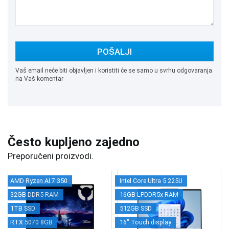
POŠALJI
Vaš email neće biti objavljen i koristiti će se samo u svrhu odgovaranja
na Vaš komentar
Često kupljeno zajedno
Preporučeni proizvodi.
AMD Ryzen AI 7 350
Intel Core Ultra 5 225U
32GB DDR5 RAM
16GB LPDDR5x RAM
1TB SSD
512GB SSD
RTX 5070 8GB
16" Touch display