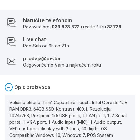
Naručite telefonom
Pozovite broj
033 873 872
i recite šifru
33728
Live chat
Pon-Sub od 9h do 21h
prodaja@ue.ba
Odgovorićemo Vam u najkraćem roku
−
Opis proizvoda
Veličina ekrana: 15.6" Capacitive Touch, Intel Core i5, 4GB
RAM DDR3, 64GB SSD, Kontrast: 400:1, Rezolucija:
1024x768, Priključci: 4/5 USB ports; 1 LAN port; 1-2 Serial
ports; 1 VGA port, 1 Audio input (MIC); 1 Audio output,
VFD customer display with 2 lines, 40 digits, OS
Compatible: Windows 10, Windows 7, POS System.