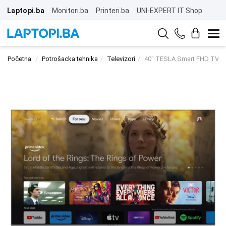
Laptopi.ba
Monitori.ba
Printeri.ba
UNI-EXPERT IT Shop
Početna
Potrošacka tehnika
Televizori
40" TESLA Smart FHD TV 