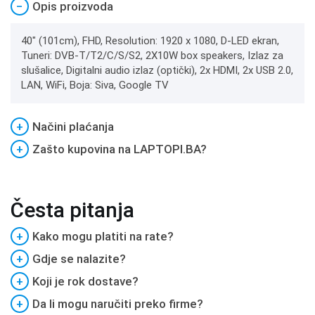
−
Opis proizvoda
40" (101cm), FHD, Resolution: 1920 x 1080, D-LED ekran,
Tuneri: DVB-T/T2/C/S/S2, 2X10W box speakers, Izlaz za
slušalice, Digitalni audio izlaz (optički), 2x HDMI, 2x USB 2.0,
LAN, WiFi, Boja: Siva, Google TV
+
Načini plaćanja
+
Zašto kupovina na LAPTOPI.BA?
Česta pitanja
+
Kako mogu platiti na rate?
+
Gdje se nalazite?
+
Koji je rok dostave?
+
Da li mogu naručiti preko firme?