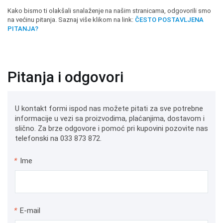
Kako bismo ti olakšali snalaženje na našim stranicama, odgovorili smo
na većinu pitanja. Saznaj više klikom na link:
ČESTO POSTAVLJENA
PITANJA?
Pitanja i odgovori
U kontakt formi ispod nas možete pitati za sve potrebne
informacije u vezi sa proizvodima, plaćanjima, dostavom i
slično. Za brze odgovore i pomoć pri kupovini pozovite nas
telefonski na 033 873 872.
*
Ime
*
E-mail