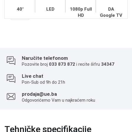
40"
LED
1080p Full
DA
HD
Google TV
Naručite telefonom
Pozovite broj
033 873 872
i recite šifru
34347
Live chat
Pon-Sub od 9h do 21h
prodaja@ue.ba
Odgovorićemo Vam u najkraćem roku
Tehničke specifikacije