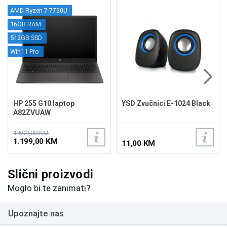
AMD Ryzen 7 7730U
16GB RAM
512GB SSD
Win11 Pro
HP 255 G10 laptop
YSD Zvučnici E-1024 Black
A82ZVUAW
1.599,00 KM
1.199,00 KM
11,00 KM
Slični proizvodi
Moglo bi te zanimati?
Upoznajte nas