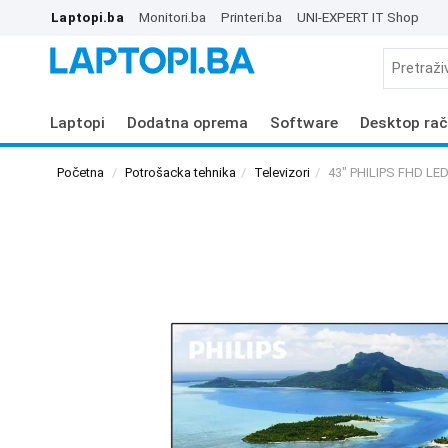
Laptopi.ba
Monitori.ba
Printeri.ba
UNI-EXPERT IT Shop
Laptopi
Dodatna oprema
Software
Desktop rač
Početna
Potrošacka tehnika
Televizori
43" PHILIPS FHD LE