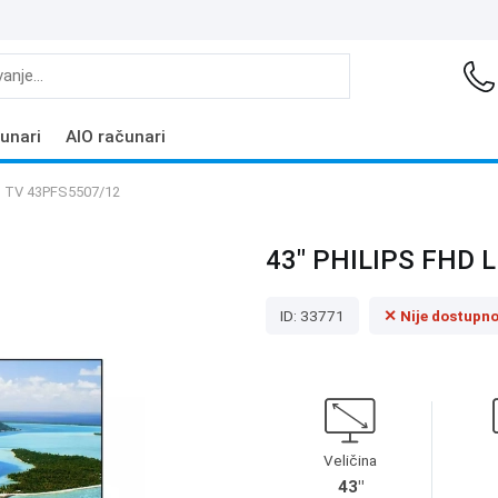
unari
AIO računari
D TV 43PFS5507/12
43" PHILIPS FHD 
ID: 33771
✕ Nije dostupn
Veličina
43"