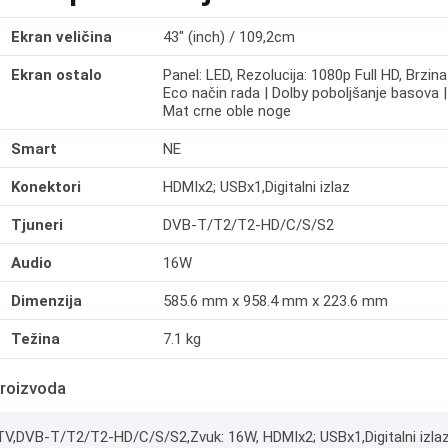
Ekran veličina
43" (inch) / 109,2cm
Ekran ostalo
Panel: LED, Rezolucija: 1080p Full HD, Brzin
Eco način rada | Dolby poboljšanje basova | 
Mat crne oble noge
Smart
NE
Konektori
HDMIx2; USBx1,Digitalni izlaz
Tjuneri
DVB-T/T2/T2-HD/C/S/S2
Audio
16W
Dimenzija
585.6 mm x 958.4 mm x 223.6 mm
Težina
7.1 kg
roizvoda
V,DVB-T/T2/T2-HD/C/S/S2,Zvuk: 16W, HDMIx2; USBx1,Digitalni izlaz,P