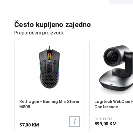
Često kupljeno zajedno
Preporučeni proizvodi.
ReDragon - Gaming Miš Storm
Logitech WebCam 
M808
Conference
929,00 KM
899,00 KM
57,00 KM