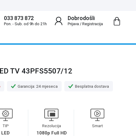
033 873 872
Dobrodošli
Pon. - Sub. od 9h do 21h
Prijava
/
Registracija
LED TV 43PFS5507/12
o
Garancija: 24 mjeseca
Besplatna dostava
TIP
Rezolucija
Smart
LED
1080p Full HD