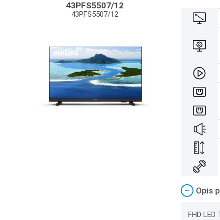
43PFS5507/12
43PFS5507/12
−
Opis p
FHD LED T