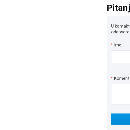
Pitan
U kontakt
odgovore 
*
Ime
*
Koment