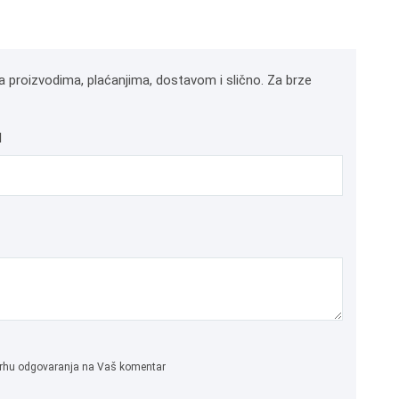
a proizvodima, plaćanjima, dostavom i slično. Za brze
l
 svrhu odgovaranja na Vaš komentar