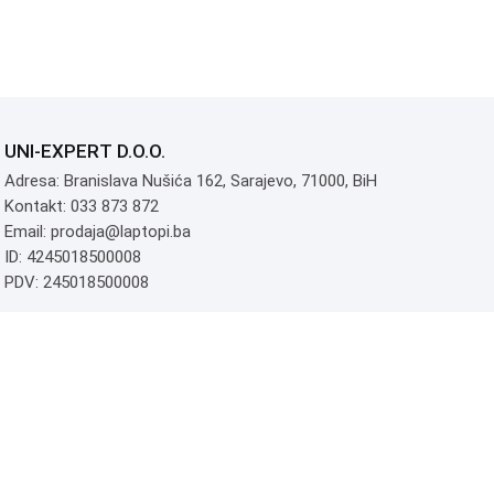
UNI-EXPERT D.O.O.
Adresa: Branislava Nušića 162, Sarajevo, 71000, BiH
Kontakt: 033 873 872
Email: prodaja@laptopi.ba
ID: 4245018500008
PDV: 245018500008