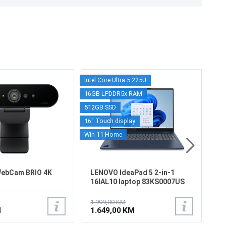
Intel Core Ultra 5 225U
Intel
HP
16GB LPDDR5x RAM
16G
Ga
512GB SSD
512G
B
16" Touch display
RTX 
1.
1.
Win 11 Home
15.6
Win 
WebCam BRIO 4K
LENOVO IdeaPad 5 2-in-1
16IAL10 laptop 83KS0007US
1.999,00 KM
M
1.649,00 KM