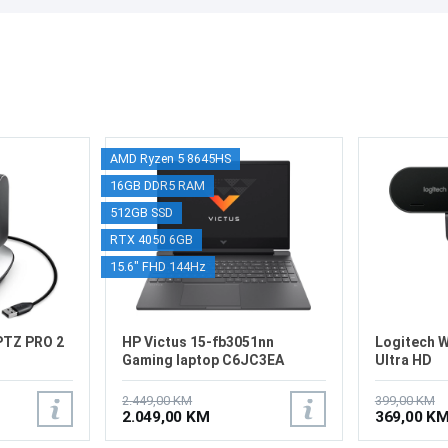
AMD Ryzen 5 8645HS
16GB DDR5 RAM
512GB SSD
RTX 4050 6GB
15.6" FHD 144Hz
PTZ PRO 2
HP Victus 15-fb3051nn
Logitech 
Gaming laptop C6JC3EA
Ultra HD
2.449,00 KM
399,00 KM
2.049,00 KM
369,00 K