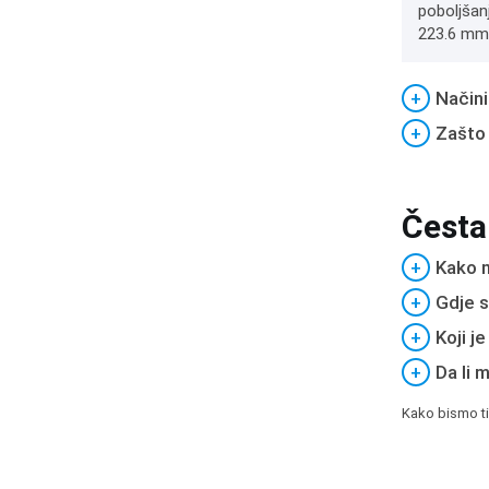
poboljšan
223.6 mm
+
Načini
+
Zašto
Česta
+
Kako m
+
Gdje s
+
Koji j
+
Da li 
Kako bismo ti