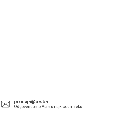
prodaja@ue.ba
Odgovorićemo Vam u najkraćem roku