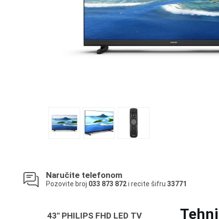
Naručite telefonom
Pozovite broj
033 873 872
i recite šifru
33771
Tehni
43" PHILIPS FHD LED TV