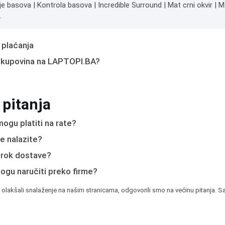
je basova | Kontrola basova | Incredible Surround | Mat crni okvir |
.
 plaćanja
 kupovina na LAPTOPI.BA?
 pitanja
ogu platiti na rate?
e nalazite?
e rok dostave?
mogu naručiti preko firme?
 olakšali snalaženje na našim stranicama, odgovorili smo na većinu pitanja. Sa