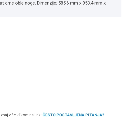
 Mat crne oble noge, Dimenzije: 585.6 mm x 958.4 mm x
znaj više klikom na link:
ČESTO POSTAVLJENA PITANJA?