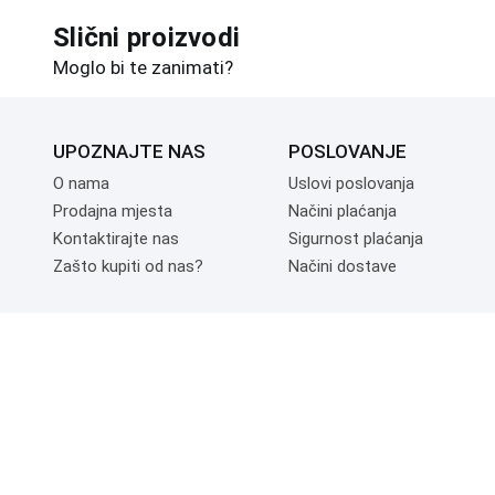
Slični proizvodi
Moglo bi te zanimati?
UPOZNAJTE NAS
POSLOVANJE
O nama
Uslovi poslovanja
Prodajna mjesta
Načini plaćanja
Kontaktirajte nas
Sigurnost plaćanja
Zašto kupiti od nas?
Načini dostave
NAČINI PLAĆANJA