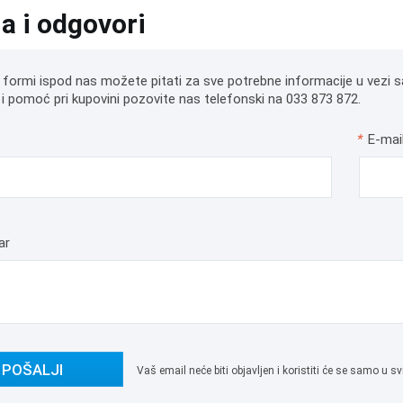
ja i odgovori
 formi ispod nas možete pitati za sve potrebne informacije u vezi s
i pomoć pri kupovini pozovite nas telefonski na 033 873 872.
*
E-mai
ar
POŠALJI
Vaš email neće biti objavljen i koristiti će se samo u