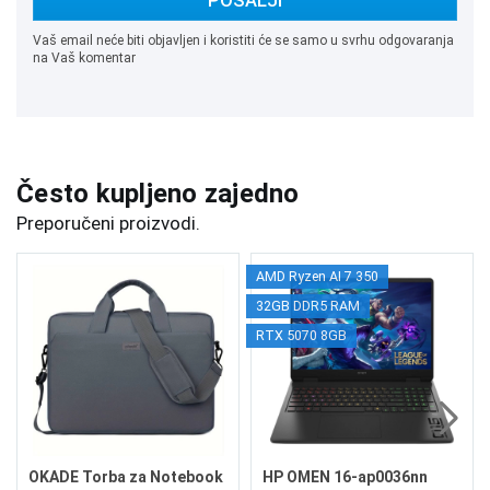
POŠALJI
Vaš email neće biti objavljen i koristiti će se samo u svrhu odgovaranja
na Vaš komentar
Često kupljeno zajedno
Preporučeni proizvodi.
AMD Ryzen AI 7 350
32GB DDR5 RAM
RTX 5070 8GB
OKADE Torba za Notebook
HP OMEN 16-ap0036nn