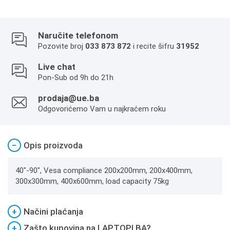
Naručite telefonom
Pozovite broj
033 873 872
i recite šifru
31952
Live chat
Pon-Sub od 9h do 21h
prodaja@ue.ba
Odgovorićemo Vam u najkraćem roku
−
Opis proizvoda
40"-90", Vesa compliance 200x200mm, 200x400mm,
300x300mm, 400x600mm, load capacity 75kg
+
Načini plaćanja
+
Zašto kupovina na LAPTOPI.BA?