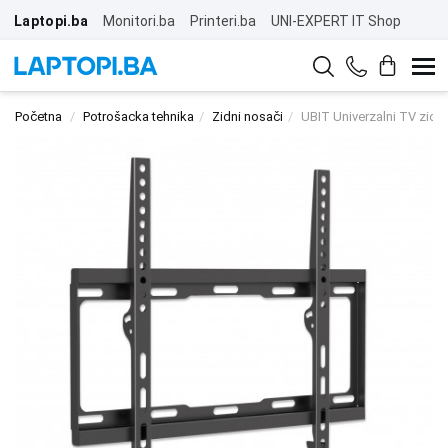
Laptopi.ba
Monitori.ba
Printeri.ba
UNI-EXPERT IT Shop
Početna
Potrošacka tehnika
Zidni nosači
UBIT Univerzalni TV zid