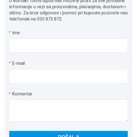
U kontakt formi ispod nas možete pitati za sve potrebne
informacije u vezi sa proizvodima, plaćanjima, dostavom i
slično. Za brze odgovore i pomoć pri kupovini pozovite nas
telefonski na 033 873 872.
*
Ime
*
E-mail
*
Komentar