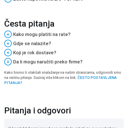
Česta pitanja
+
Kako mogu platiti na rate?
+
Gdje se nalazite?
+
Koji je rok dostave?
+
Da li mogu naručiti preko firme?
Kako bismo ti olakšali snalaženje na našim stranicama, odgovorili smo
na većinu pitanja. Saznaj više klikom na link:
ČESTO POSTAVLJENA
PITANJA?
Pitanja i odgovori