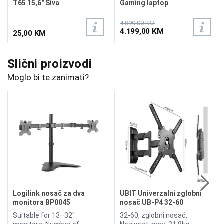
T65 15,6" Siva
Gaming laptop
BY0B5EA/32GB
4.899,00 KM
4.199,00 KM
25,00 KM
Slični proizvodi
Moglo bi te zanimati?
Logilink nosač za dva
UBIT Univerzalni zglobni
monitora BP0045
nosač UB-P4 32-60
Suitable for 13–32"
32-60, zglobni nosač,