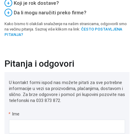
+
Koji je rok dostave?
+
Da li mogu naručiti preko firme?
Kako bismo ti olakšali snalaženje na našim stranicama, odgovorili smo
na većinu pitanja. Saznaj više klikom na link:
ČESTO POSTAVLJENA
PITANJA?
Pitanja i odgovori
U kontakt formi ispod nas možete pitati za sve potrebne
informacije u vezi sa proizvodima, plaćanjima, dostavom i
slično. Za brze odgovore i pomoć pri kupovini pozovite nas
telefonski na 033 873 872.
*
Ime