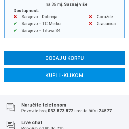
na 36 mj.
Saznaj više
Dostupnost:
Sarajevo - Dobrinja
Goražde
Sarajevo - TC Merkur
Gracanica
Sarajevo - Titova 34
DODAJ U KORPU
KUPI 1-KLIKOM
Naručite telefonom
Pozovite broj
033 873 872
i recite šifru
24577
Live chat
Pon-Sub od 9h do 21h