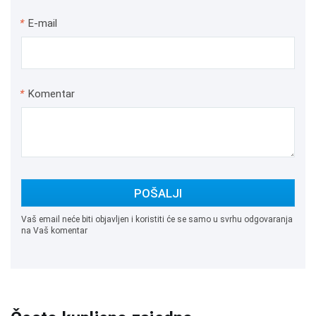
*
E-mail
*
Komentar
POŠALJI
Vaš email neće biti objavljen i koristiti će se samo u svrhu odgovaranja
na Vaš komentar