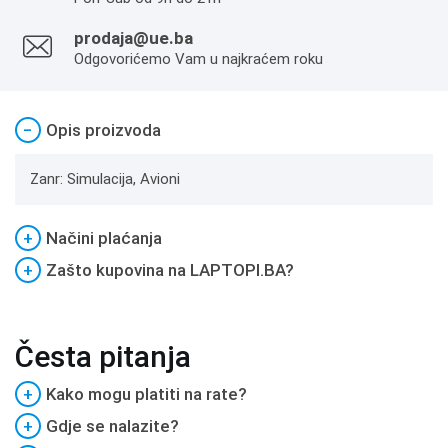
prodaja@ue.ba
Odgovorićemo Vam u najkraćem roku
−
Opis proizvoda
Zanr: Simulacija, Avioni
+
Načini plaćanja
+
Zašto kupovina na LAPTOPI.BA?
Česta pitanja
+
Kako mogu platiti na rate?
+
Gdje se nalazite?