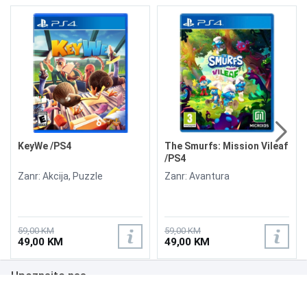
KeyWe /PS4
The Smurfs: Mission Vileaf
/PS4
Zanr: Akcija, Puzzle
Zanr: Avantura
59,00 KM
59,00 KM
49,00 KM
49,00 KM
Upoznajte nas
Poslovanje