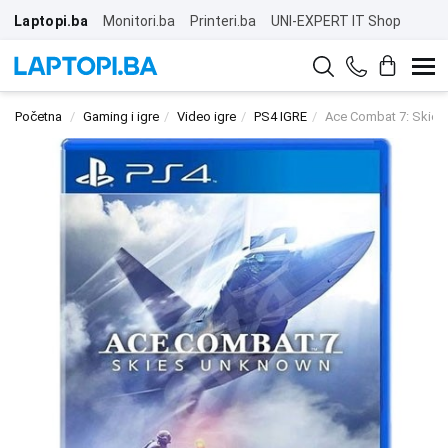
Laptopi.ba
Monitori.ba
Printeri.ba
UNI-EXPERT IT Shop
Početna
Gaming i igre
Video igre
PS4 IGRE
Ace Combat 7: Skie