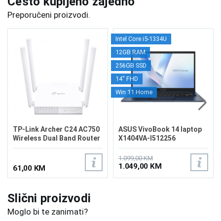
Često kupljeno zajedno
Preporučeni proizvodi.
Intel Core i5-1334U
12GB RAM
256GB SSD
14" FHD
Win 11 Home
TP-Link Archer C24 AC750
ASUS VivoBook 14 laptop
Wireless Dual Band Router
X1404VA-I512256
1.099,00 KM
1.049,00 KM
61,00 KM
Slični proizvodi
Moglo bi te zanimati?