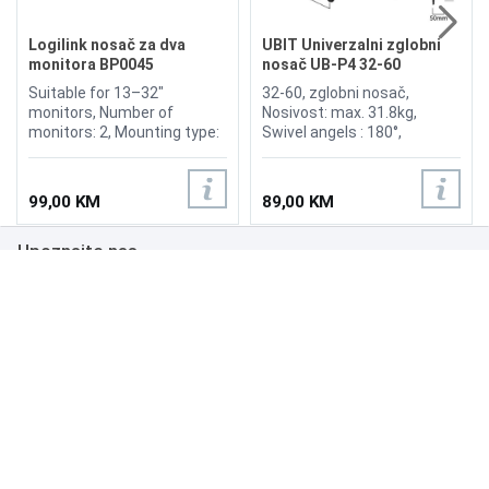
Logilink nosač za dva
UBIT Univerzalni zglobni
monitora BP0045
nosač UB-P4 32-60
Suitable for 13–32"
32-60, zglobni nosač,
monitors, Number of
Nosivost: max. 31.8kg,
monitors: 2, Mounting type:
Swivel angels : 180°,
freestanding, Weight
Rotation: +4° /-4°, Tilt: +8°/
capacity: Each arm 8 kg
-5°
max., Maximum arm length:
99,00 KM
89,00 KM
Each 399 mm, Tilt:
-45°/+45°, swivel: -90°/+90°,
Upoznajte nas
front panel rotatable: 360°,
Dimensions front panel
WxH: 114x114 mm, VESA
Poslovanje
compatibility: 75x75,
100x100, Pole height: 465
Podrška
mm, pole diameter: 35 mm,
Dimensions base plate WxD:
390x280 mm, Freely
adjustable height: For an
NAČINI PLAĆANJA
optimal ergonomic position,
Cable management:
Elegantly hides all cables
connected to the monitor