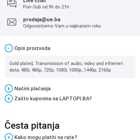
Live chat
Pon-Sub od 9h do 21h
prodaja@ue.ba
Odgovorićemo Vam u najkraćem roku
−
Opis proizvoda
Gold plated, Transmission of audio, video and ethernet
data, 480i, 480p, 720p, 1080i, 1080p, 1440p, 2160p
+
Načini plaćanja
+
Zašto kupovina na LAPTOPI.BA?
Česta pitanja
+
Kako mogu platiti na rate?