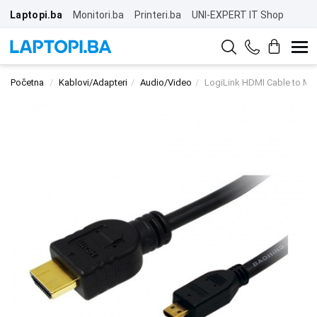
Laptopi.ba
Monitori.ba
Printeri.ba
UNI-EXPERT IT Shop
Početna
Kablovi/Adapteri
Audio/Video
LogiLink HDMI Cable to Mi