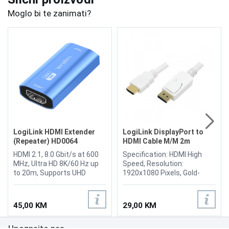
Moglo bi te zanimati?
LogiLink HDMI Extender
LogiLink DisplayPort to
(Repeater) HD0064
HDMI Cable M/M 2m
CV0055
HDMI 2.1, 8.0 Gbit/s at 600
Specification: HDMI High
MHz, Ultra HD 8K/60 Hz up
Speed, Resolution:
to 20m, Supports UHD
1920x1080 Pixels, Gold-
8K/60 Hz YUV 4:4:4 and Full
plated contacts, Color:
3D, Power supply: 5 V / 0.5 A
White
over USB cable, Compliant
45,00 KM
29,00 KM
with HDCP 2.3, DDC, HDR,
CEC, Plug-and-play – no
Upoznajte nas
driver installation needed