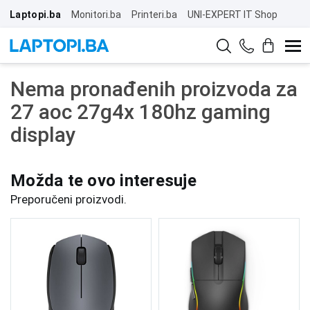
Laptopi.ba
Monitori.ba
Printeri.ba
UNI-EXPERT IT Shop
Nema pronađenih proizvoda za
27 aoc 27g4x 180hz gaming
display
Možda te ovo interesuje
Preporučeni proizvodi.