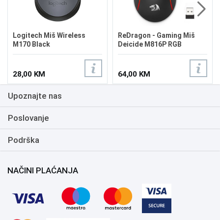
Logitech Miš Wireless
ReDragon - Gaming Miš
M170 Black
Deicide M816P RGB
Wireless
28,00 KM
64,00 KM
Upoznajte nas
Poslovanje
Podrška
NAČINI PLAĆANJA