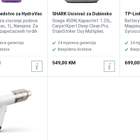
edstvo za HydroVac
SHARK Usisivač za Dubinsko
TP-Lin
Čišćenje StainStriker
Robot 
za ciscenje podova
Snaga 450W, Kapacitet: 1.25L,
Battery
PX200EUT
ac, 1L, Namjena: Za
CarpetXpert Deep Clean Pro,
Mapping
 zapečaćenih tvrdih
StainStriker Oxy Multiplier,
Gyrosco
rostirke, Tehnologija:
Filter: Pjena, 20 puta snažniji
4200Pa,
traliser –
učinak uklanjanja mrlja,
ml, HEPA
eca garancija
24 mjeseca garancija
24 mj
cija mirisa, Sušenje:
Uklanjanje mrlja i mirisa u cijelom
dB (Qui
stava
Besplatna dostava
Besp
nje, bez ostataka
domu, za čišćenje tepiha,
(Defaul
lnost: Shark
stepenica, sofa, presvlaka,
Mopping
M
549,00 KM
699,0
 WD110, WD210,
unutrašnjosti automobila i
Capacit
Drvo, pločice, mermer,
drugih površina, Težina 3.8kg
Vacuum:
iris: Svjež miris bez
Voice &
 ostataka, Upotreba:
 uređaj za čišćenje