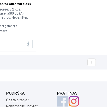
ač za Auto Wireless
gree: 3.2 Kpa,
ise: ≦80 db (A),
method: Hepa filter,
ection method: Dust
collection capacity:
eci garancija
ery type: lithium
stava
nput voltage/current:
Charging time: 2-3
ed voltage: 7.4V
M
*1500mAh), Rated
W, Discharge time:
minutes, Product
 ABS+PP
1
PODRŠKA
PRATI NAS
Česta pitanja?
Reklamacije i povrati