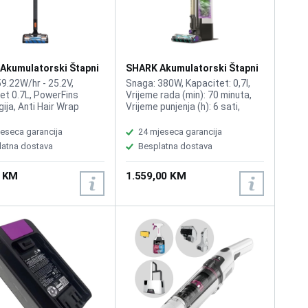
Akumulatorski Štapni
SHARK Akumulatorski Štapni
ač IZ300EU
Usisivač PowerDetect Clean
9.22W/hr - 25.2V,
Snaga: 380W, Kapacitet: 0,7l,
& Empty IP3251EUT
et 0.7L, PowerFins
Vrijeme rada (min): 70 minuta,
ija, Anti Hair Wrap
Vrijeme punjenja (h): 6 sati,
 fleksibilna Flexology
DuoClean Detect,
uoClean tehnologija,
DirectionDetect, DirtDetect,
eseca garancija
24 mjeseca garancija
 rada 60min, Vrijeme
EdgeDetect, FloorDetect,
latna dostava
Besplatna dostava
a 4h, Buka (dB) 80dB,
Reverse Clean tehnologija, Anti-
zina 4kg
Allergen Complete Seal
0 KM
1.559,00 KM
tehnologija, Shark PowerDetect
tehnologija, Flexology
tehnologija, Anti Hair Wrap Plus
– snažno uklanjanje dlaka bez
zapetljavanja