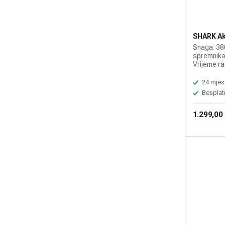
SHARK Ak
Usisivač
Snaga: 38
IP1251E
spremnika 
Vrijeme ra
DuoClean 
DirectionD
24 mjes
Plus, Laga
Besplat
udobnost, 
čistog zra
1.299,00
prostore