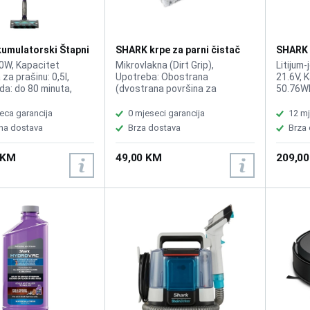
umulatorski Štapni
SHARK krpe za parni čistač
SHARK 
 PowerDetect
S6003EU
Bateri
0W, Kapacitet
Mikrovlakna (Dirt Grip),
Litijum-
UT
za prašinu: 0,5l,
Upotreba: Obostrana
21.6V, 
da: do 80 minuta,
(dvostrana površina za
50.76Wh
Detect,
čišćenje), Perivost: Perive u
1000 pu
etect, Anti Hair Wrap
mašini za veš, Pakiranje: 2
70–80% 
eca garancija
0 mjeseci garancija
12 mj
n i bežičan za
komada, Kompatibilnost: Shark
PCB zaš
na dostava
Brza dostava
Brza
Učinkovita filtracija
modeli S6001, S6003, S6005,
pražnjen
ka, Idealno za male
Namjena: Za sve vrste
Tehnolo
 KM
49,00 KM
209,0
zapečaćenih tvrdih podova,
tehnolo
Originalni dodatak: Da (službeni
baterijs
Shark pribor)
efekat: 
gubitka
Rezervn
za Shar