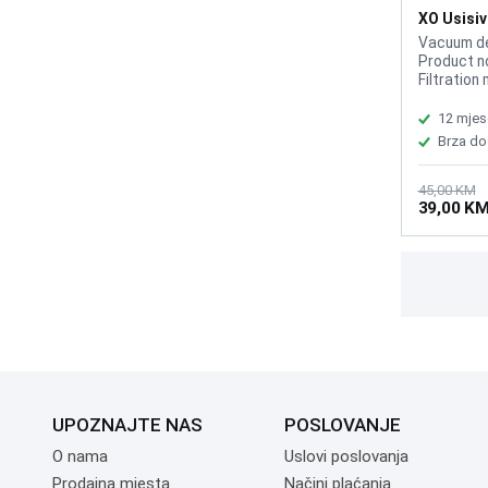
XO Usisiv
CZ007
Vacuum de
Product no
Filtration 
Dust coll
cup, Dust 
12 mjes
0.4 L, Batt
Brza do
battery, I
DC5V/2A, 
hours, Rat
45,00 KM
39,00 K
(18650*2
power: 37 
about 18 
material:
UPOZNAJTE NAS
POSLOVANJE
O nama
Uslovi poslovanja
Prodajna mjesta
Načini plaćanja