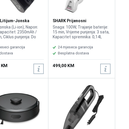
Litijum-Jonska
SHARK Prijenosni
ja XBTR625KDCEU
Odstranjivač Mrlja StainForce
jonska (Li-ion), Napon:
Snaga: 100W, Trajanje baterije:
HX100EUT
Kapacitet: 2350mAh /
15 min, Vrijeme punjenja: 3 sata,
, Ciklus punjenja: Do
Kapacitet spremnika: 0,14l,
njenja uz zadržavanje
Dvostruki integrirani motor,
kapaciteta, Zaštita:
Tehnologija dvostruke formule
eseci garancija
24 mjeseca garancija
tita od prepunjavanja,
koja se aktivira, Prozirni
 dostava
Besplatna dostava
ja i pregrijavanja,
spremnik za brzo pražnjenje,
gija: Patentirana
Transportna košara,
0 KM
499,00 KM
gija za balansiranje
Kompaktna i lagana
kih ćelija, Memorijski
konstrukcija (1,3 kg), Funkcija
Ne – puni se i prazni bez
ispiranja, Idealan je za brzo
 kapaciteta, Namjena:
čišćenje tepiha, prostirki, sofa,
a ili zamjenska baterija
unutrašnjosti automobila i
k usisivače
tapeciranih površina