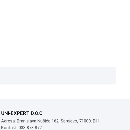
meters extension cord, product
size: 330*90*90mm
UNI-EXPERT D.O.O.
Adresa: Branislava Nušića 162, Sarajevo, 71000, BiH
Kontakt: 033 873 872