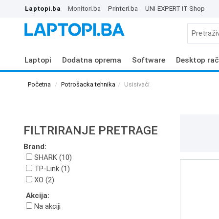
Laptopi.ba
Monitori.ba
Printeri.ba
UNI-EXPERT IT Shop
Laptopi
Dodatna oprema
Software
Desktop rač
Početna
Potrošacka tehnika
Usisivači
FILTRIRANJE PRETRAGE
Brand:
SHARK (10)
TP-Link (1)
XO (2)
Akcija:
Na akciji