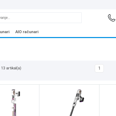
unari
AIO računari
13 artikal(a)
1