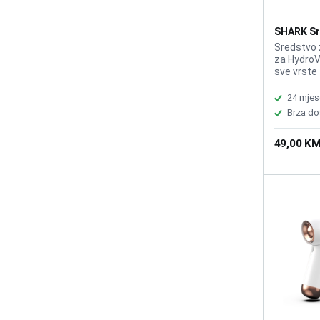
SHARK Sr
WD210EU
Sredstvo 
za HydroV
sve vrste
podova i p
Odour Neu
24 mjes
neutraliza
Brza do
Brzo suše
Kompatibi
49,00 K
HydroVac
Površine: 
laminat, M
hemijskih
Direktno u
HydroVac