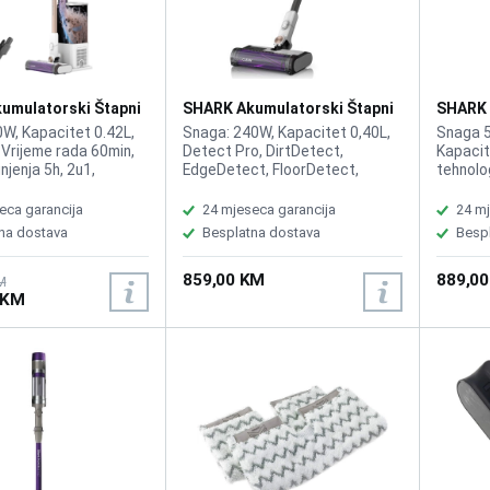
umulatorski Štapni
SHARK Akumulatorski Štapni
SHARK 
Detect Clean and
Usisivač Detect Pro
Usisiv
W, Kapacitet 0.42L,
Snaga: 240W, Kapacitet 0,40L,
Snaga 5
3612EUT
IW1611EU
, Vrijeme rada 60min,
Detect Pro, DirtDetect,
Kapacit
njenja 5h, 2u1,
EdgeDetect, FloorDetect,
tehnolog
t, EdgeDetect,
LightDetect, Pametne funkcije
sistem i
t, LightDetect,
čišćenja, Anti-Allergen sistem,
cijev, D
eca garancija
24 mjeseca garancija
24 mj
o pražnjenje i
Univerzalna četka, Anti Hair
Vrijeme
na dostava
Besplatna dostava
Besp
Anti-Allergen
Wrap tehnologija, Trajanje
punjenj
ja, QuadClean
baterije: Do 60 minuta,
2u1, Te
859,00 KM
889,0
išćenje tepiha i
Fleksibilna ručka, Težina 2.8kg
M
 KM
ova, Pet paket,
3kg