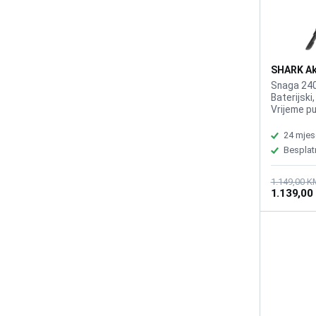
SHARK Ak
Usisivač 
Snaga 240
Empty IW
Baterijski
Vrijeme pu
DirtDetec
FloorDetec
24 mjes
Automatsk
Besplat
punjenje, 
tehnologi
Dubinsko č
1.149,00 K
1.139,00
tvrdih pod
Tezina 3.