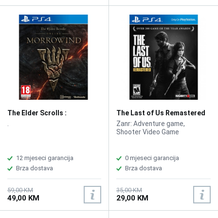
The Elder Scrolls :
The Last of Us Remastered
Morrowind /PS4
/PS4
.
Zanr: Adventure game,
Shooter Video Game
12 mjeseci garancija
0 mjeseci garancija
Brza dostava
Brza dostava
59,00 KM
35,00 KM
49,00 KM
29,00 KM