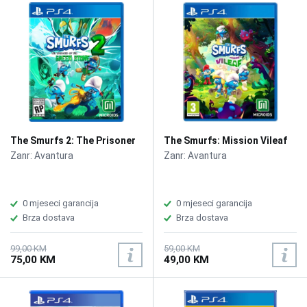
The Smurfs 2: The Prisoner
The Smurfs: Mission Vileaf
of the Green Stone /PS4
/PS4
Zanr: Avantura
Zanr: Avantura
0 mjeseci garancija
0 mjeseci garancija
Brza dostava
Brza dostava
99,00 KM
59,00 KM
75,00 KM
49,00 KM