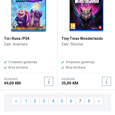
Tin i Kuna /PS4
Tiny Tinas Wonderlands
/PS4
Zanr: Avantura
Zanr: Shooter
0 mjeseci garancija
0 mjeseci garancija
Brza dostava
Brza dostava
59,00 KM
39,00 KM
49,00 KM
35,00 KM
«
1
2
3
4
5
6
7
8
»