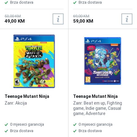
Brza dostava
Brza dostava
53,00 KM
69,00 KM
49,00 KM
59,00 KM
Teenage Mutant Ninja
Teenage Mutant Ninja
Turtles Arcade: Wrath of the
Turtles: Shredders Revenge
Zanr: Akcija
Zanr: Beat em up, Fighting
Mutants /PS4
- Anniversary Edition /PS4
game, Indie game, Casual
game, Adventure
0 mjeseci garancija
0 mjeseci garancija
Brza dostava
Brza dostava