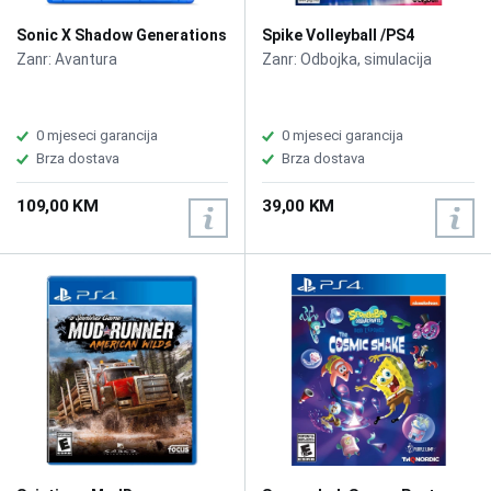
Sonic X Shadow Generations
Spike Volleyball /PS4
/PS4
Zanr: Avantura
Zanr: Odbojka, simulacija
0 mjeseci garancija
0 mjeseci garancija
Brza dostava
Brza dostava
109,00 KM
39,00 KM