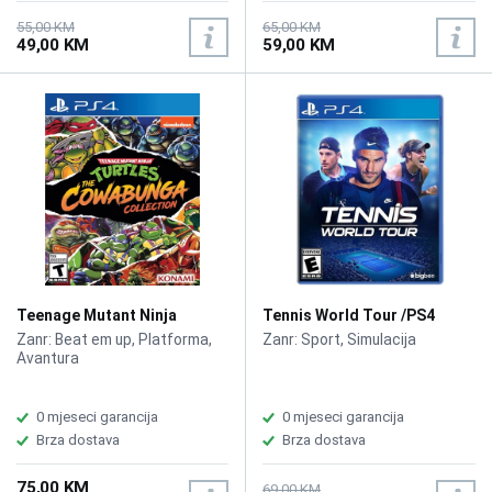
55,00 KM
65,00 KM
49,00 KM
59,00 KM
Teenage Mutant Ninja
Tennis World Tour /PS4
Turtles: The Cowabunga
Zanr: Beat em up, Platforma,
Zanr: Sport, Simulacija
Collection /PS4
Avantura
0 mjeseci garancija
0 mjeseci garancija
Brza dostava
Brza dostava
75,00 KM
69,00 KM