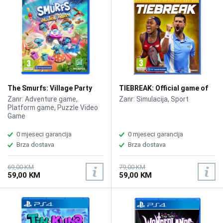
The Smurfs: Village Party
TIEBREAK: Official game of
/PS4
the ATP and WTA /PS4
Zanr: Adventure game,
Zanr: Simulacija, Sport
Platform game, Puzzle Video
Game
0 mjeseci garancija
0 mjeseci garancija
Brza dostava
Brza dostava
69,00 KM
79,00 KM
59,00 KM
59,00 KM