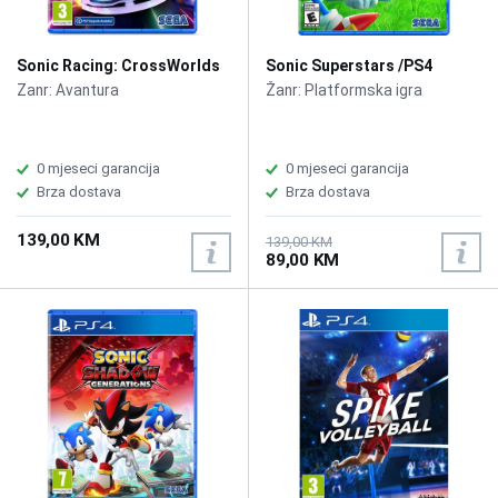
Sonic Racing: CrossWorlds
Sonic Superstars /PS4
/PS4
Zanr: Avantura
Žanr: Platformska igra
0 mjeseci garancija
0 mjeseci garancija
Brza dostava
Brza dostava
139,00 KM
139,00 KM
89,00 KM