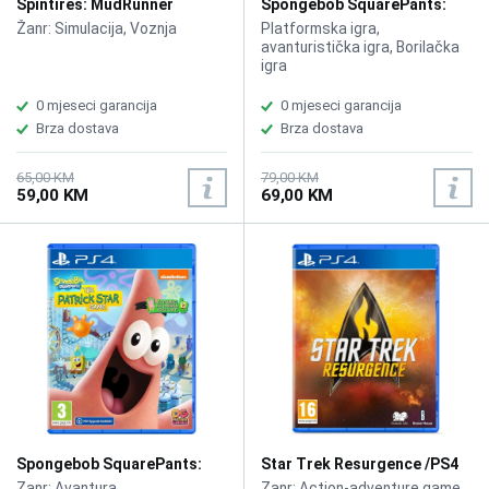
Spintires: MudRunner
Spongebob SquarePants:
American Wilds Edition /PS4
The Cosmic Shake /PS4
Žanr: Simulacija, Voznja
Platformska igra,
avanturistička igra, Borilačka
igra
0 mjeseci garancija
0 mjeseci garancija
Brza dostava
Brza dostava
65,00 KM
79,00 KM
59,00 KM
69,00 KM
Spongebob SquarePants:
Star Trek Resurgence /PS4
The Patrick Star Game /PS4
Zanr: Avantura
Zanr: Action-adventure game,