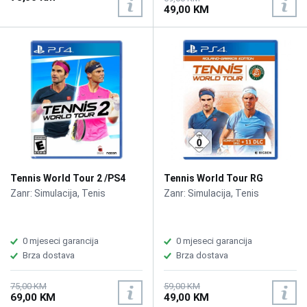
49,00 KM
Tennis World Tour 2 /PS4
Tennis World Tour RG
Edition /PS4
Zanr: Simulacija, Tenis
Zanr: Simulacija, Tenis
0 mjeseci garancija
0 mjeseci garancija
Brza dostava
Brza dostava
75,00 KM
59,00 KM
69,00 KM
49,00 KM