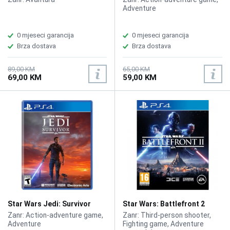
Adventure
0 mjeseci garancija
0 mjeseci garancija
Brza dostava
Brza dostava
89,00 KM
65,00 KM
69,00 KM
59,00 KM
Star Wars Jedi: Survivor
Star Wars: Battlefront 2
/PS4
Standard Edition/ PS4
Zanr: Action-adventure game,
Zanr: Third-person shooter,
Adventure
Fighting game, Adventure