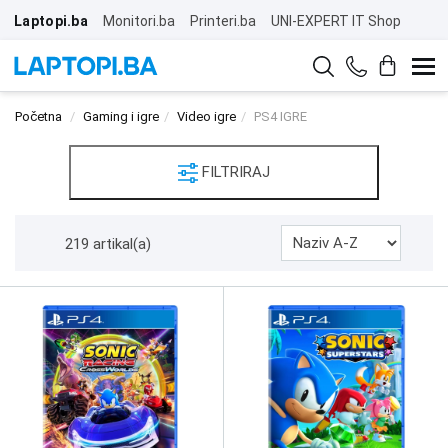
Laptopi.ba
Monitori.ba
Printeri.ba
UNI-EXPERT IT Shop
Početna
Gaming i igre
Video igre
PS4 IGRE
FILTRIRAJ
219 artikal(a)