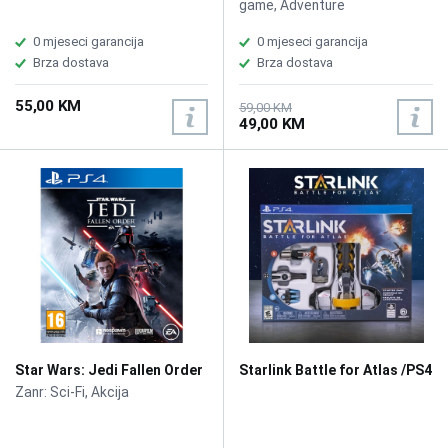
game, Adventure
0 mjeseci garancija
0 mjeseci garancija
Brza dostava
Brza dostava
55,00 KM
59,00 KM
49,00 KM
Star Wars: Jedi Fallen Order
Starlink Battle for Atlas /PS4
/PS4
Zanr: Sci-Fi, Akcija