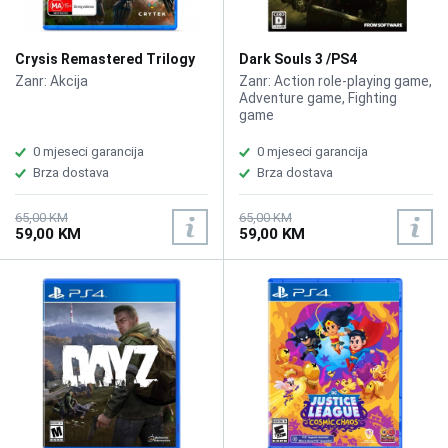
Crysis Remastered Trilogy
Dark Souls 3 /PS4
/PS4
Zanr: Akcija
Zanr: Action role-playing game,
Adventure game, Fighting
game
0 mjeseci garancija
0 mjeseci garancija
Brza dostava
Brza dostava
65,00 KM
65,00 KM
59,00 KM
59,00 KM