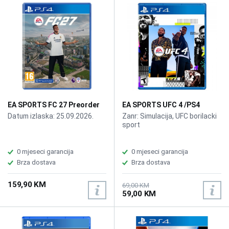
EA SPORTS FC 27 Preorder
EA SPORTS UFC 4 /PS4
/PS4
Datum izlaska: 25.09.2026.
Zanr: Simulacija, UFC borilacki
sport
0 mjeseci garancija
0 mjeseci garancija
Brza dostava
Brza dostava
159,90 KM
69,00 KM
59,00 KM