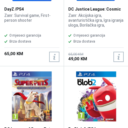
DayZ /PS4
DC Justice League: Cosmic
Chaos /PS4
Zanr: Survival game, First-
Zanr: Akcijska igra,
person shooter
avanturistička igra, Igra igranja
uloga, Borilačka igra,
Adventure
0 mjeseci garancija
0 mjeseci garancija
Brza dostava
Brza dostava
65,00 KM
65,00 KM
49,00 KM