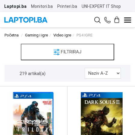
Laptopi.ba
Monitori.ba
Printeri.ba
UNI-EXPERT IT Shop
Početna
Gaming i igre
Video igre
PS4 IGRE
FILTRIRAJ
219 artikal(a)