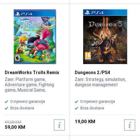
DreamWorks Trolls Remix
Dungeons 2 /PS4
Rescue /PS4
Zanr: Platform game,
Zanr: Strategy, simulation,
Adventure game, Fighting
dungeon management
game, Musical Game,
Adventure
0 mjeseci garancija
0 mjeseci garancija
Brza dostava
Brza dostava
19,00 KM
69,00 KM
59,00 KM