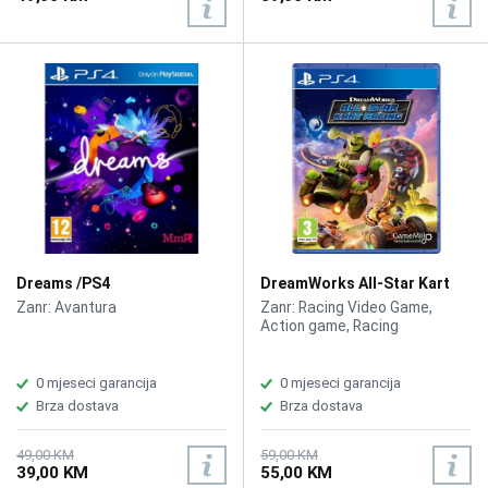
Dreams /PS4
DreamWorks All-Star Kart
Racing /PS4
Zanr: Avantura
Zanr: Racing Video Game,
Action game, Racing
0 mjeseci garancija
0 mjeseci garancija
Brza dostava
Brza dostava
49,00 KM
59,00 KM
39,00 KM
55,00 KM