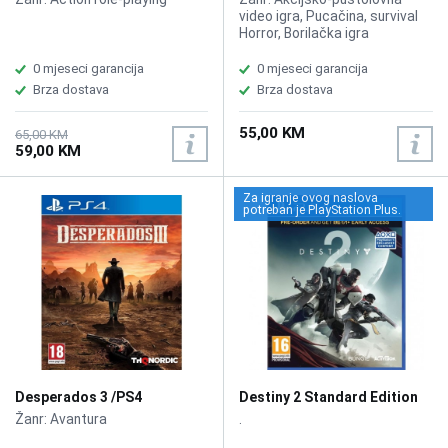
video igra, Pucačina, survival
Horror, Borilačka igra
0 mjeseci garancija
0 mjeseci garancija
Brza dostava
Brza dostava
55,00 KM
65,00 KM
59,00 KM
Za igranje ovog naslova
potreban je PlayStation Plus.
Desperados 3 /PS4
Destiny 2 Standard Edition
/PS4
Žanr: Avantura
.