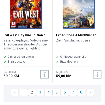
Evil West Day One Edition /
Expeditions A MudRunner
PS4
Game /PS4
Zanr: Role-playing Video Game,
Žanr: Simulacija, Voznja
Third-person shooter, Action-
adventure game, Fighting
game, Adventure
0 mjeseci garancija
0 mjeseci garancija
Brza dostava
Brza dostava
65,00 KM
69,00 KM
59,00 KM
59,00 KM
«
1
2
3
4
5
6
7
8
»