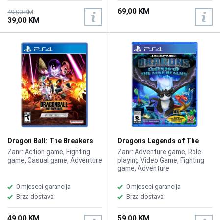
69,00 KM
49,00 KM
39,00 KM
Dragon Ball: The Breakers
Dragons Legends of The
Special Edition /PS4
Nine Realms /PS4
Zanr: Action game, Fighting
Zanr: Adventure game, Role-
game, Casual game, Adventure
playing Video Game, Fighting
game, Adventure
0 mjeseci garancija
0 mjeseci garancija
Brza dostava
Brza dostava
49,00 KM
59,00 KM