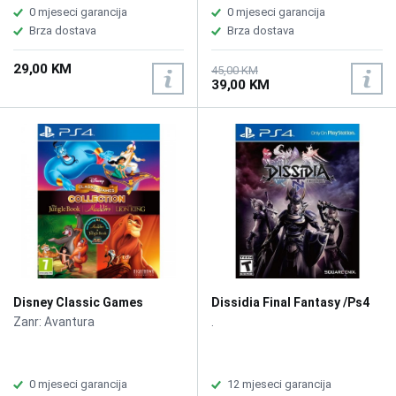
0 mjeseci garancija
0 mjeseci garancija
Brza dostava
Brza dostava
29,00 KM
45,00 KM
39,00 KM
Disney Classic Games
Dissidia Final Fantasy /Ps4
Collection: The Jungle
Zanr: Avantura
.
Book, Aladdin, The Lion King
/PS4
0 mjeseci garancija
12 mjeseci garancija