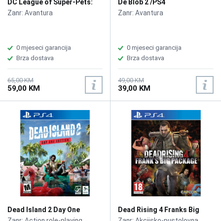
DC League of Super-Pets:
De Blob 2 /PS4
The Adventures of Krypto
Zanr: Avantura
Zanr: Avantura
and Ace /PS4
0 mjeseci garancija
0 mjeseci garancija
Brza dostava
Brza dostava
65,00 KM
49,00 KM
59,00 KM
39,00 KM
Dead Island 2 Day One
Dead Rising 4 Franks Big
Edition /PS4
Package /PS4
Zanr: Action role-playing
Zanr: Akcijsko-pustolovna