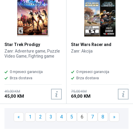
Star Trek Prodigy
Star Wars Racer and
Supernova / Switch
Commando Combo /Switch
Zanr: Adventure game, Puzzle
Zanr: Akcija
Video Game, Fighting game
0 mjeseci garancija
0 mjeseci garancija
Brza dostava
Brza dostava
49,00 KM
75,00 KM
45,00 KM
69,00 KM
«
1
2
3
4
5
6
7
8
»