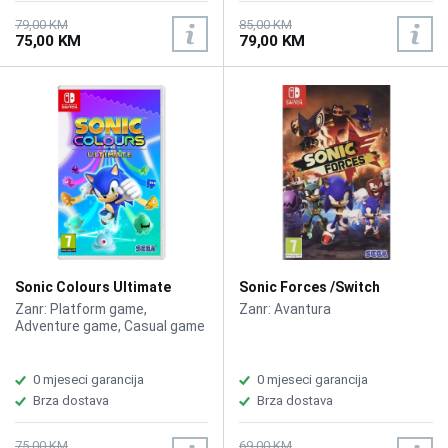
79,00 KM
85,00 KM
75,00 KM
79,00 KM
Sonic Colours Ultimate
Sonic Forces /Switch
/Switch
Zanr: Platform game,
Zanr: Avantura
Adventure game, Casual game
0 mjeseci garancija
0 mjeseci garancija
Brza dostava
Brza dostava
75,00 KM
69,00 KM