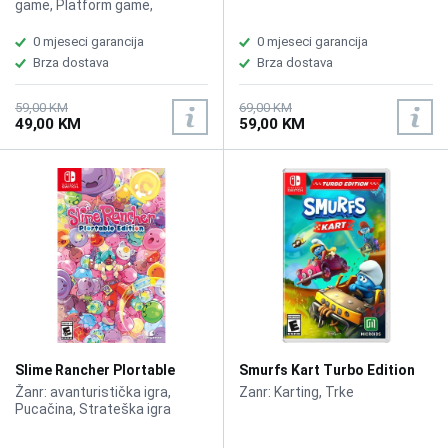
game, Platform game,
Simulation Game, Adventure
0 mjeseci garancija
0 mjeseci garancija
Brza dostava
Brza dostava
59,00 KM
69,00 KM
49,00 KM
59,00 KM
Slime Rancher Plortable
Smurfs Kart Turbo Edition
Edition /Switch
/Switch
Žanr: avanturistička igra,
Zanr: Karting, Trke
Pucačina, Strateška igra