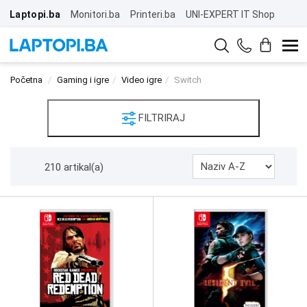
Laptopi.ba
Monitori.ba
Printeri.ba
UNI-EXPERT IT Shop
Početna
Gaming i igre
Video igre
Switch
FILTRIRAJ
210 artikal(a)