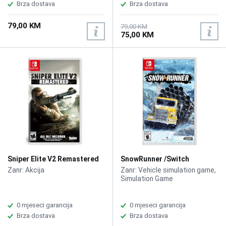
Brza dostava
Brza dostava
79,00 KM
79,00 KM
75,00 KM
Sniper Elite V2 Remastered
SnowRunner /Switch
/Switch
Zanr: Akcija
Zanr: Vehicle simulation game,
Simulation Game
0 mjeseci garancija
0 mjeseci garancija
Brza dostava
Brza dostava