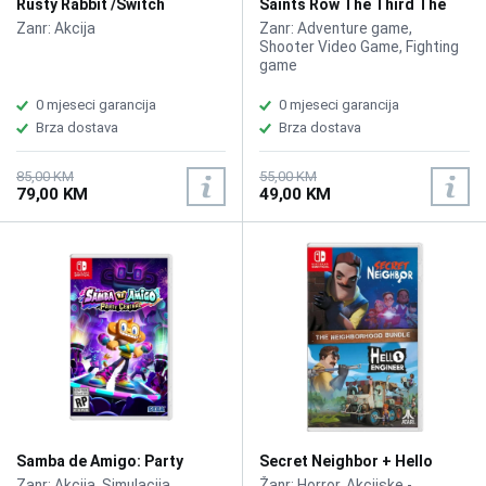
Rusty Rabbit /Switch
Saints Row The Third The
Full Package /Switch
Zanr: Akcija
Zanr: Adventure game,
Shooter Video Game, Fighting
game
0 mjeseci garancija
0 mjeseci garancija
Brza dostava
Brza dostava
85,00 KM
55,00 KM
79,00 KM
49,00 KM
Samba de Amigo: Party
Secret Neighbor + Hello
Central /Switch
Engineer /Switch
Zanr: Akcija, Simulacija
Žanr: Horror, Akcijske -