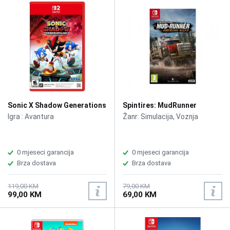
Sonic X Shadow Generations
Spintires: MudRunner
/Switch 2
American Wilds Edition
Igra : Avantura
Žanr: Simulacija, Voznja
/Switch
0 mjeseci garancija
0 mjeseci garancija
Brza dostava
Brza dostava
119,00 KM
79,00 KM
99,00 KM
69,00 KM