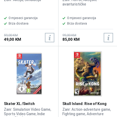
avanturističke
0 mjeseci garancija
0 mjeseci garancija
Brza dostava
Brza dostava
59,00 KM
99,00 KM
49,00 KM
85,00 KM
Skater XL /Switch
Skull Island: Rise of Kong
/Switch
Zanr: Simulation Video Game,
Zanr: Action-adventure game,
Sports Video Game, Indie
Fighting game, Adventure