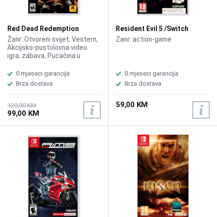
Red Dead Redemption
Resident Evil 5 /Switch
/Switch
Žanr: Otvoreni svijet, Vestern,
Zanr: action-game
Akcijsko-pustolovna video
igra, zabava, Pucačina u
trećem licu, Nelinearno igranje,
Societal
0 mjeseci garancija
0 mjeseci garancija
Brza dostava
Brza dostava
59,00 KM
129,00 KM
99,00 KM