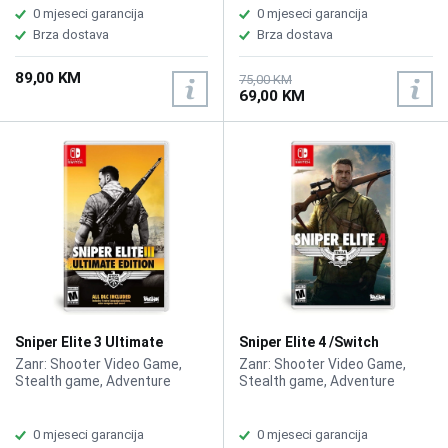
0 mjeseci garancija
0 mjeseci garancija
Brza dostava
Brza dostava
89,00 KM
75,00 KM
69,00 KM
Sniper Elite 3 Ultimate
Sniper Elite 4 /Switch
Edition /Switch
Zanr: Shooter Video Game,
Zanr: Shooter Video Game,
Stealth game, Adventure
Stealth game, Adventure
0 mjeseci garancija
0 mjeseci garancija