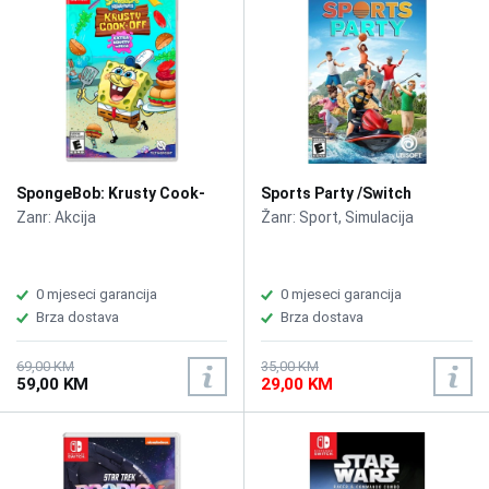
SpongeBob: Krusty Cook-
Sports Party /Switch
Off - Extra Krusty Edition
Zanr: Akcija
Žanr: Sport, Simulacija
/Switch
0 mjeseci garancija
0 mjeseci garancija
Brza dostava
Brza dostava
69,00 KM
35,00 KM
59,00 KM
29,00 KM