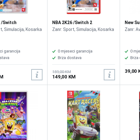
 /Switch
NBA 2K26 /Switch 2
New Su
/Switc
t, Simulacija, Kosarka
Zanr: Sport, Simulacija, Kosarka
Zanr: A
ci garancija
0 mjeseci garancija
0 mje
stava
Brza dostava
Brza
39,00
159,00 KM
KM
149,00 KM