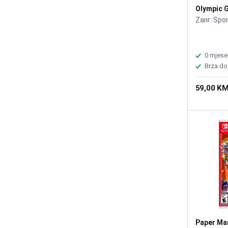
Olympic 
Switch
Zanr: Spo
0 mjese
Brza do
59,00 K
Paper Ma