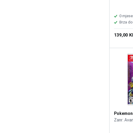
0 mjese
Brza do
139,00 
Pokemon 
Zanr: Ava