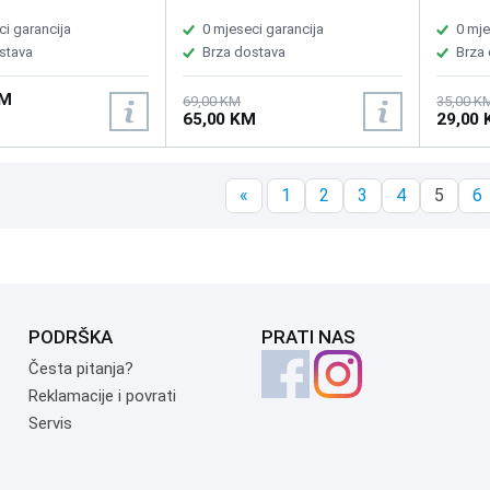
ci garancija
0 mjeseci garancija
0 mje
stava
Brza dostava
Brza
KM
69,00 KM
35,00 K
65,00 KM
29,00
«
1
2
3
4
5
6
PODRŠKA
PRATI NAS
Česta pitanja?
Reklamacije i povrati
Servis