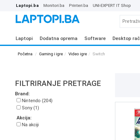
Laptopi.ba
Monitori.ba
Printeri.ba
UNI-EXPERT IT Shop
Laptopi
Dodatna oprema
Software
Desktop rač
Početna
Gaming i igre
Video igre
Switch
FILTRIRANJE PRETRAGE
Brand:
Nintendo (204)
Sony (1)
Akcija:
Na akciji