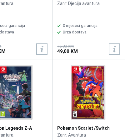
vantura
Zanr: Djecija avantura
seci garancija
0 mjeseci garancija
 dostava
Brza dostava
M
75,00 KM
 KM
49,00 KM
n Legends Z-A
Pokemon Scarlet /Switch
h
vantura
Zanr: Avantura