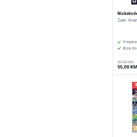
Nickelode
/Switch
Zanr: Ava
0 mjese
Brza do
59,00 KM
55,00 K