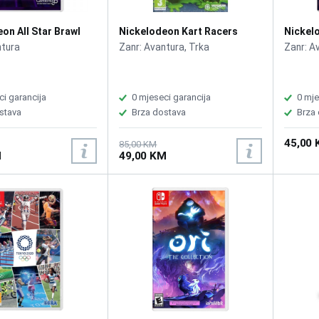
on All Star Brawl
Nickelodeon Kart Racers
Nickel
/Switch
Grand P
ntura
Zanr: Avantura, Trka
Zanr: A
ci garancija
0 mjeseci garancija
0 mje
stava
Brza dostava
Brza
45,00
85,00 KM
M
49,00 KM