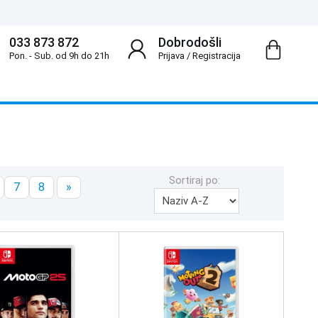
033 873 872
Dobrodošli
Pon. - Sub. od 9h do 21h
Prijava
/
Registracija
Sortiraj po:
7
8
»