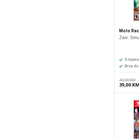
Moto Race
Zanr: Simu
0 mjese
Brza do
45,00 KM
39,00 K