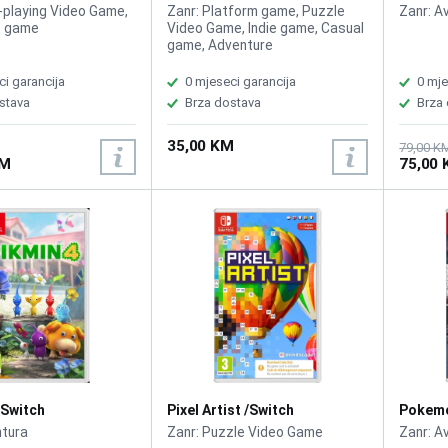
 /Switch
Delivered /Switch
Switch
-playing Video Game,
Zanr: Platform game, Puzzle
Zanr: A
e game
Video Game, Indie game, Casual
game, Adventure
ci garancija
0 mjeseci garancija
0 mje
stava
Brza dostava
Brza
35,00 KM
79,00 K
KM
75,00
/Switch
Pixel Artist /Switch
Pokemo
/Switc
ntura
Zanr: Puzzle Video Game
Zanr: A