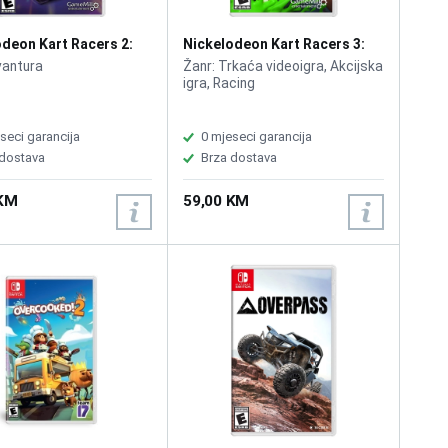
odeon Kart Racers 2:
Nickelodeon Kart Racers 3:
rix / Switch
Slime Speedway /Switch
vantura
Žanr: Trkaća videoigra, Akcijska
igra, Racing
seci garancija
0 mjeseci garancija
 dostava
Brza dostava
 KM
59,00 KM