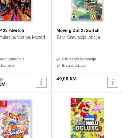
 25 /Switch
Moving Out 2 /Switch
mulacija, Voznja, Motori
Zanr: Simulacija, Akcija
seci garancija
0 mjeseci garancija
 dostava
Brza dostava
49,00 KM
KM
 KM