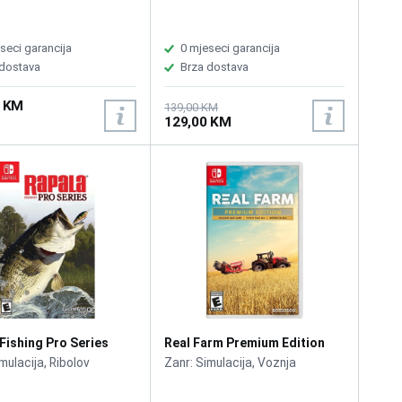
seci garancija
0 mjeseci garancija
 dostava
Brza dostava
0 KM
139,00 KM
129,00 KM
Fishing Pro Series
Real Farm Premium Edition
h
/Switch
mulacija, Ribolov
Zanr: Simulacija, Voznja