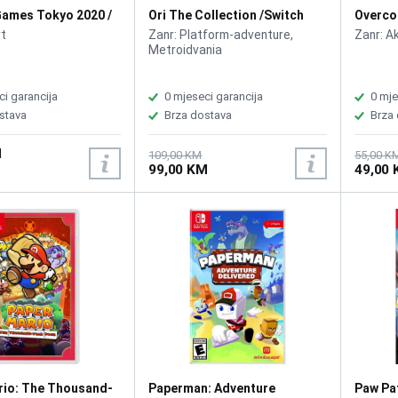
Games Tokyo 2020 /
Ori The Collection /Switch
Overco
rt
Zanr: Platform-adventure,
Zanr: Ak
Metroidvania
ci garancija
0 mjeseci garancija
0 mje
stava
Brza dostava
Brza
M
109,00 KM
55,00 K
99,00 KM
49,00
rio: The Thousand-
Paperman: Adventure
Paw Pat