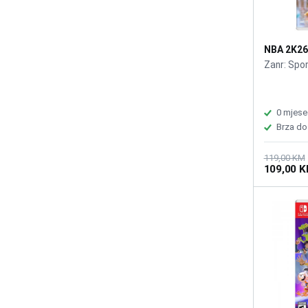
NBA 2K26
Zanr: Spor
0 mjese
Brza do
119,00 KM
109,00 