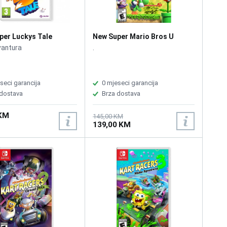
per Luckys Tale
New Super Mario Bros U
h
Deluxe Edition /Switch
vantura
.
seci garancija
0 mjeseci garancija
 dostava
Brza dostava
 KM
145,00 KM
139,00 KM