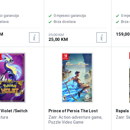
ci garancija
0 mjeseci garancija
0 mje
stava
Brza dostava
Brza
KM
159,0
29,00 KM
25,00 KM
Violet /Switch
Prince of Persia The Lost
Rapala 
Crown /Switch
/Switc
ntura
Zanr: Action-adventure game,
Zanr: Si
Puzzle Video Game