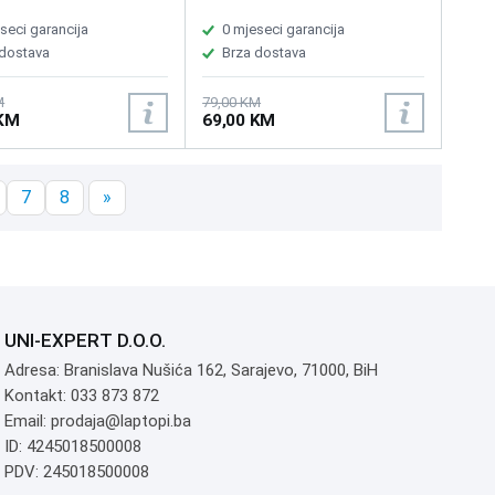
seci garancija
0 mjeseci garancija
 dostava
Brza dostava
M
79,00 KM
 KM
69,00 KM
7
8
»
UNI-EXPERT D.O.O.
Adresa: Branislava Nušića 162, Sarajevo, 71000, BiH
Kontakt: 033 873 872
Email: prodaja@laptopi.ba
ID: 4245018500008
PDV: 245018500008