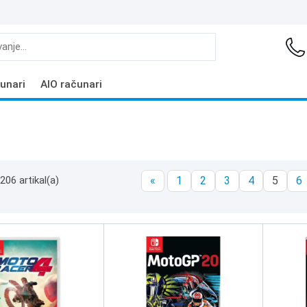
unari
AIO računari
206 artikal(a)
«
1
2
3
4
5
6