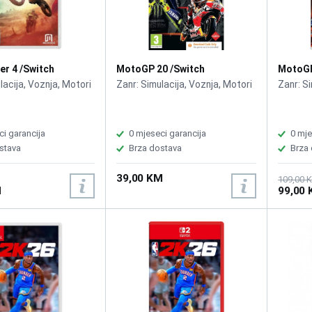
r 4 /Switch
MotoGP 20 /Switch
MotoGP
lacija, Voznja, Motori
Zanr: Simulacija, Voznja, Motori
Zanr: Si
ci garancija
0 mjeseci garancija
0 mje
stava
Brza dostava
Brza
39,00 KM
109,00 
M
99,00