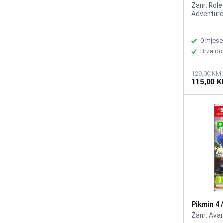
Year Door
Zanr: Role
Adventur
0 mjese
Brza do
129,00 KM
115,00 
Pikmin 4 
Žanr: Ava