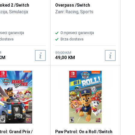
oked 2 /Switch
Overpass /Switch
cija, Simulacija
Zanr: Racing, Sports
seci garancija
0 mjeseci garancija
 dostava
Brza dostava
M
59,00 KM
 KM
49,00 KM
rol: Grand Prix /
Paw Patrol: On a Roll /Switch